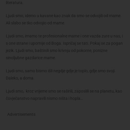
literatura.
Ljudi smo, idemo u kavane kao znak da smo se odvojili od mame.
Ali slabo se tko odvojio od mame.
Ljudi smo, imamo te profesionalne mame i one vazda zure u nas, i
s one strane i upornije od Boga. Ispričaj se tati. Pokaj se za pogan
jezik. Ljudi smo, baštinili smo krivnju od pokorne, ponizne
sinoljubne gazdarice mame.
Ljudi smo, samo bismo išli negdje gdje je toplo, gdje smo svoji.
Daleko, a doma.
Ljudi smo, kroz vrijeme smo se raširili, zaposlili se na planetu, kao
čovječanstvo napravili nismo ništa i hopla…
Advertisements