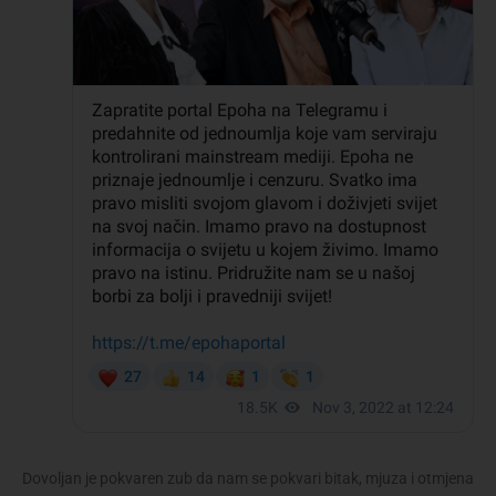
Dovoljan je pokvaren zub da nam se pokvari bitak, mjuza i otmjena