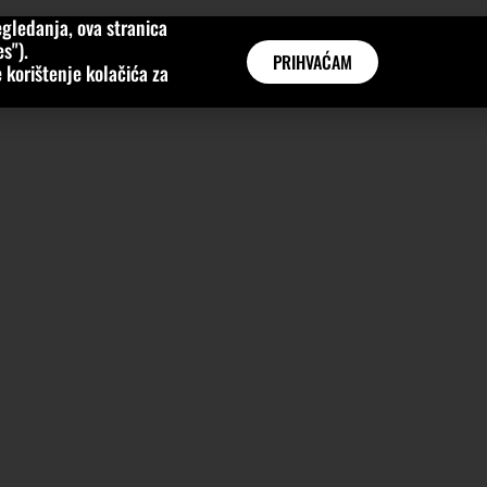
gledanja, ova stranica
MNE
KATEGORIJE
INTERVJUI
AKTUALNO
GLOBAL
s").
PRIHVAĆAM
 korištenje kolačića za