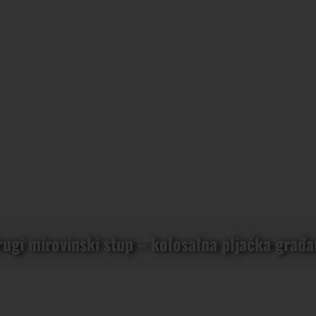
rugi mirovinski stup – kolosalna pljačka građa