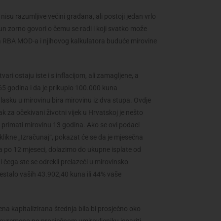
u razumljive većini građana, ali postoji jedan vrlo
čun zorno govori o čemu se radi i koji svatko može
a RBA MOD-a i njihovog kalkulatora buduće mirovine
ari ostaju iste i s inflacijom, ali zamagljene, a
 65 godina i da je prikupio 100.000 kuna
asku u mirovinu bira mirovinu iz dva stupa. Ovdje
k za očekivani životni vijek u Hrvatskoj je nešto
k primati mirovinu 13 godina. Ako se ovi podaci
likne „Izračunaj“, pokazat će se da je mjesečna
 po 12 mjeseci, dolazimo do ukupne isplate od
i čega ste se odrekli prelazeći u mirovinsko
estalo vaših 43.902,40 kuna ili 44% vaše
ena kapitalizirana štednja bila bi prosječno oko