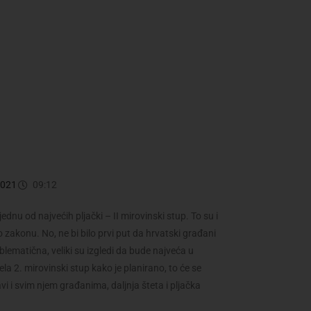
2021
09:12
ednu od najvećih pljački – II mirovinski stup. To su i
 po zakonu. No, ne bi bilo prvi put da hrvatski građani
lematična, veliki su izgledi da bude najveća u
la 2. mirovinski stup kako je planirano, to će se
i i svim njem građanima, daljnja šteta i pljačka