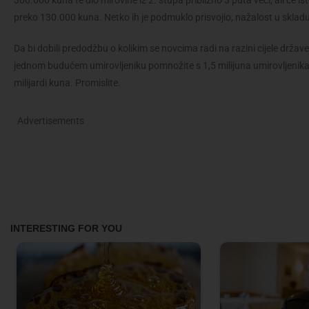
300.000 kuna te dio mirovine iz 2. stupa približno 3 puta veći, ali će 
preko 130.000 kuna. Netko ih je podmuklo prisvojio, nažalost u skla
Da bi dobili predodžbu o kolikim se novcima radi na razini cijele države
jednom budućem umirovljeniku pomnožite s 1,5 milijuna umirovljenika 
milijardi kuna. Promislite.
Advertisements