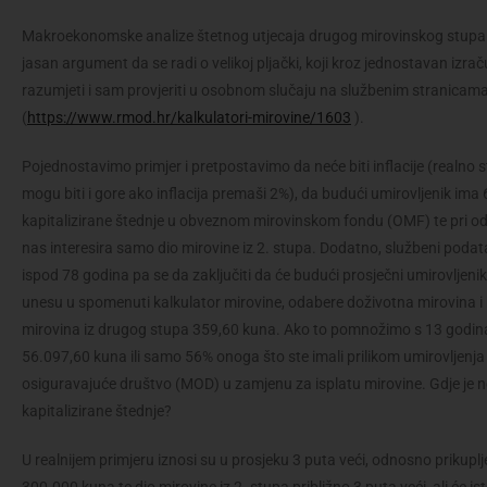
Makroekonomske analize štetnog utjecaja drugog mirovinskog stupa nis
jasan argument da se radi o velikoj pljački, koji kroz jednostavan izra
razumjeti i sam provjeriti u osobnom slučaju na službenim stranicam
(
https://www.rmod.hr/kalkulatori-mirovine/1603
).
Pojednostavimo primjer i pretpostavimo da neće biti inflacije (realno stv
mogu biti i gore ako inflacija premaši 2%), da budući umirovljenik ima
kapitalizirane štednje u obveznom mirovinskom fondu (OMF) te pri odl
nas interesira samo dio mirovine iz 2. stupa. Dodatno, službeni podata
ispod 78 godina pa se da zaključiti da će budući prosječni umirovljeni
unesu u spomenuti kalkulator mirovine, odabere doživotna mirovina i k
mirovina iz drugog stupa 359,60 kuna. Ako to pomnožimo s 13 godina
56.097,60 kuna ili samo 56% onoga što ste imali prilikom umirovljenja 
osiguravajuće društvo (MOD) u zamjenu za isplatu mirovine. Gdje je n
kapitalizirane štednje?
U realnijem primjeru iznosi su u prosjeku 3 puta veći, odnosno prikuplj