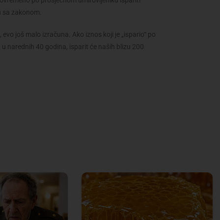
istovremeno po prosječnom umirovljeniku ispariti
du sa zakonom.
, evo još malo izračuna. Ako iznos koji je „ispario“ po
u narednih 40 godina, isparit će naših blizu 200