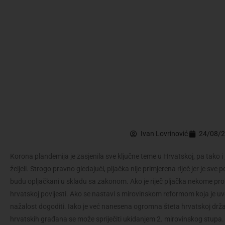
Ivan Lovrinović
24/08/
Korona plandemija je zasjenila sve ključne teme u Hrvatskoj, pa tako i j
željeli. Strogo pravno gledajući, pljačka nije primjerena riječ jer je sve
budu opljačkani u skladu sa zakonom. Ako je riječ pljačka nekome prob
hrvatskoj povijesti. Ako se nastavi s mirovinskom reformom koja je uve
nažalost dogoditi. Iako je već nanesena ogromna šteta hrvatskoj držav
hrvatskih građana se može spriječiti ukidanjem 2. mirovinskog stupa.