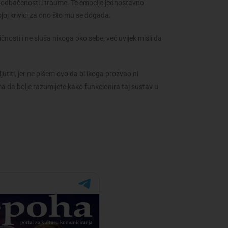
li, odbačenosti i traume. Te emocije jednostavno
vojoj krivici za ono što mu se događa.
osti i ne sluša nikoga oko sebe, već uvijek misli da
jutiti, jer ne pišem ovo da bi ikoga prozvao ni
a da bolje razumijete kako funkcionira taj sustav u