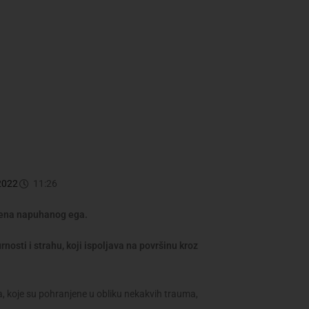
2022
11:26
rijena napuhanog ega.
nosti i strahu, koji ispoljava na površinu kroz
a, koje su pohranjene u obliku nekakvih trauma,