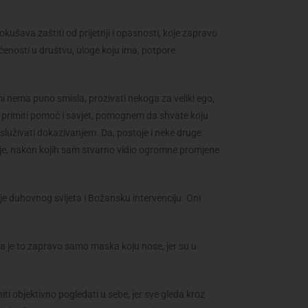
šava zaštiti od prijetnji i opasnosti, koje zapravo
aćenosti u društvu, uloge koju ima, potpore
mi nema puno smisla, prozivati nekoga za veliki ego,
 primiti pomoć i savjet, pomognem da shvate koju
zasluživati dokazivanjem. Da, postoje i neke druge
janje, nakon kojih sam stvarno vidio ogromne promjene
nje duhovnog svijeta i Božansku intervenciju. Oni
 da je to zapravo samo maska koju nose, jer su u
ti objektivno pogledati u sebe, jer sve gleda kroz