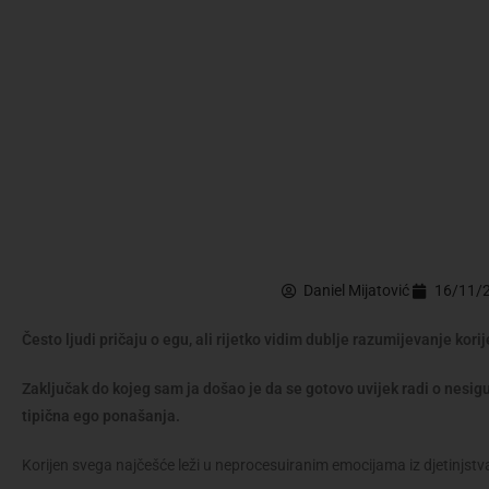
Daniel Mijatović
16/11/
Često ljudi pričaju o egu, ali rijetko vidim dublje razumijevanje ko
Zaključak do kojeg sam ja došao je da se gotovo uvijek radi o nesigur
tipična ego ponašanja.
Korijen svega najčešće leži u neprocesuiranim emocijama iz djetinjstv