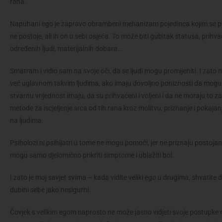
rana.
Napuhani ego je zapravo obrambeni mehanizam pojedinca kojim se poku
ne postoje, ali ih on u sebi osjeća. To može biti gubitak statusa, prihv
određenih ljudi, materijalnih dobara…
Smatram i vidio sam na svoje oči, da se ljudi mogu promijeniti. I zato 
već uglavnom takvim ljudima, ako imaju dovoljno poniznosti da mogu
stvarnu vrijednost imaju, da su prihvaćeni i voljeni i da ne moraju to 
metode za iscjeljenje srca od tih rana kroz molitvu, priznanje i poka
na ljudima.
Psiholozi ni psihijatri u tome ne mogu pomoći, jer ne priznaju postoja
mogu samo djelomično prikriti simptome i ublažiti bol.
I zato je moj savjet svima – kada vidite veliki ego u drugima, shvatite
dubini sebe jako nesigurni.
Čovjek s velikim egom naprosto ne može jasno vidjeti svoje postupke ni