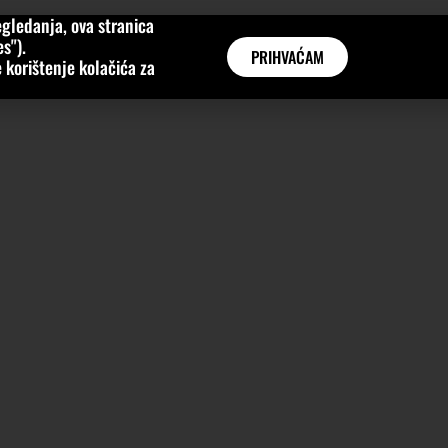
gledanja, ova stranica
MNE
KATEGORIJE
INTERVJUI
AKTUALNO
GLOBAL
s").
PRIHVAĆAM
 korištenje kolačića za