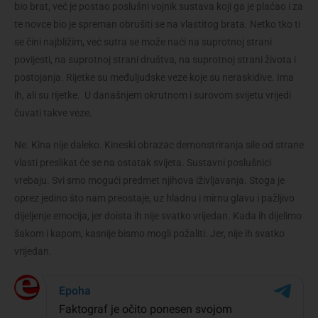
bio brat, već je postao poslušni vojnik sustava koji ga je plaćao i za
te novce bio je spreman obrušiti se na vlastitog brata. Netko tko ti
se čini najbližim, već sutra se može naći na suprotnoj strani
povijesti, na suprotnoj strani društva, na suprotnoj strani života i
postojanja. Rijetke su međuljudske veze koje su neraskidive. Ima
ih, ali su rijetke. U današnjem okrutnom i surovom svijetu vrijedi
čuvati takve veze.
Ne. Kina nije daleko. Kineski obrazac demonstriranja sile od strane
vlasti preslikat će se na ostatak svijeta. Sustavni poslušnici
vrebaju. Svi smo mogući predmet njihova iživljavanja. Stoga je
oprez jedino što nam preostaje, uz hladnu i mirnu glavu i pažljivo
dijeljenje emocija, jer doista ih nije svatko vrijedan. Kada ih dijelimo
šakom i kapom, kasnije bismo mogli požaliti. Jer, nije ih svatko
vrijedan.