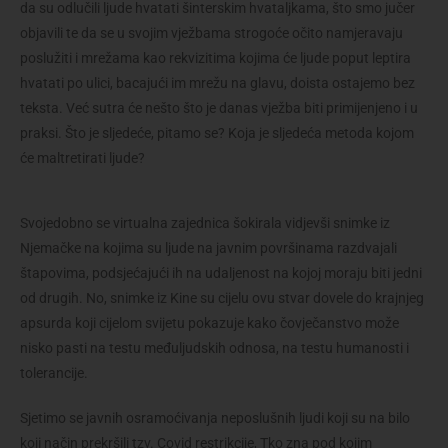
da su odlučili ljude hvatati šinterskim hvataljkama, što smo jučer
objavili te da se u svojim vježbama strogoće očito namjeravaju
poslužiti i mrežama kao rekvizitima kojima će ljude poput leptira
hvatati po ulici, bacajući im mrežu na glavu, doista ostajemo bez
teksta. Već sutra će nešto što je danas vježba biti primijenjeno i u
praksi. Što je sljedeće, pitamo se? Koja je sljedeća metoda kojom
će maltretirati ljude?
Svojedobno se virtualna zajednica šokirala vidjevši snimke iz
Njemačke na kojima su ljude na javnim površinama razdvajali
štapovima, podsjećajući ih na udaljenost na kojoj moraju biti jedni
od drugih. No, snimke iz Kine su cijelu ovu stvar dovele do krajnjeg
apsurda koji cijelom svijetu pokazuje kako čovječanstvo može
nisko pasti na testu međuljudskih odnosa, na testu humanosti i
tolerancije.
Sjetimo se javnih osramoćivanja neposlušnih ljudi koji su na bilo
koji način prekršili tzv. Covid restrikcije, Tko zna pod kojim