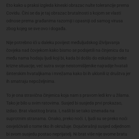
Eto kako u praksi izgleda kineski obrazac nulte tolerancije prema
Covidu. Čini se da je taj obrazac brutalnosti s kojom se vlasti
odnose prema građanima razorniji i opasniji od samog virusa
zbog kojeg se sve ovo i događa.
Nije potrebno ići u daleku povijest međuljudskog iživljavanja
čovjeka nad čovjekom kako bismo se podsjetili na činjenicu da tu
među nama hodaju ljudi koji bi, kada bi došlo do eskalacije neke
krizne situacije, već sutra svoje neistomišljenike najradije hvatali
šinterskim hvataljkama i mrežama kako bi ih uklonili iz društva jer
ih smatraju nepoželjnima.
To je ona stravična činjenica koja nam s pravom ledi krv u žilama.
Tako je bilo u svim ratovima. Susjed bi susjeda prvi prokazao,
izdao. Brat vlastitog brata. I, našli bi se tako iznenada na
suprotnim stranama. Onako, preko noći. I, ljudi su se preko noći
osvješćivali o tome tko ih okružuje. Dojučerašnji susjed odjednom
bi svom susjedu postao neprijatelj. Ni brat više nije svome bratu