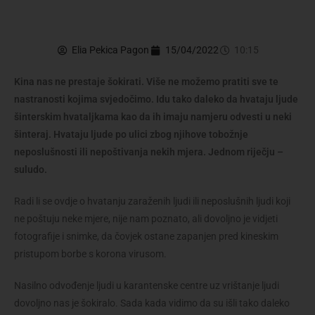
Elia Pekica Pagon
15/04/2022
10:15
Kina nas ne prestaje šokirati. Više ne možemo pratiti sve te
nastranosti kojima svjedočimo. Idu tako daleko da hvataju ljude
šinterskim hvataljkama kao da ih imaju namjeru odvesti u neki
šinteraj. Hvataju ljude po ulici zbog njihove tobožnje
neposlušnosti ili nepoštivanja nekih mjera. Jednom riječju –
suludo.
Radi li se ovdje o hvatanju zaraženih ljudi ili neposlušnih ljudi koji
ne poštuju neke mjere, nije nam poznato, ali dovoljno je vidjeti
fotografije i snimke, da čovjek ostane zapanjen pred kineskim
pristupom borbe s korona virusom.
Nasilno odvođenje ljudi u karantenske centre uz vrištanje ljudi
dovoljno nas je šokiralo. Sada kada vidimo da su išli tako daleko