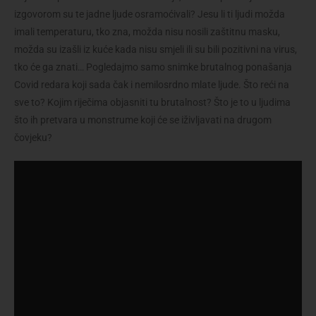
izgovorom su te jadne ljude osramoćivali? Jesu li ti ljudi možda
imali temperaturu, tko zna, možda nisu nosili zaštitnu masku,
možda su izašli iz kuće kada nisu smjeli ili su bili pozitivni na virus,
tko će ga znati… Pogledajmo samo snimke brutalnog ponašanja
Covid redara koji sada čak i nemilosrdno mlate ljude. Što reći na
sve to? Kojim riječima objasniti tu brutalnost? Što je to u ljudima
što ih pretvara u monstrume koji će se iživljavati na drugom
čovjeku?