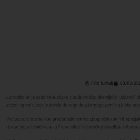
Filip Turkalj
30/08/20
Europska unija sada se suočava s budućnošću desetljeća “užasnih” zi
zelene agende, koja je dovela do toga da su mnoge zemlje u bloku pos
Već postoje strahovi od građanskih nemira zbog očekivanih financij
i izvan nje, a čelnici vlada u Francuskoj i Njemačkoj izrazili su zabrinut