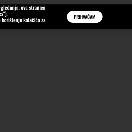
gledanja, ova stranica
MNE
KATEGORIJE
INTERVJUI
AKTUALNO
GLOBAL
s").
PRIHVAĆAM
 korištenje kolačića za