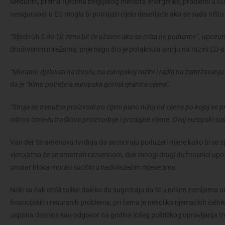
Međutim, prema riječima belgijskog ministra energetike, problemi u EU
nesigurnost u EU mogla bi potrajati cijelo desetljeće ako se sada niš
“Sljedećih 5 do 10 zima bit će užasne ako se ništa ne poduzme”,
upozori
društvenim mrežama, prije nego što je potaknula akciju na razini EU-a 
“Moramo djelovati na izvoru, na europskoj razini i raditi na zamrzavanju 
da
je “hitno potrebna europska gornja granica cijena”.
“Struja se trenutno proizvodi po cijeni puno nižoj od cijene po kojoj se pro
odnos između troškova proizvodnje i prodajne cijene. Ovaj europski sustav
Van der Straetenova tvrdnja da se moraju poduzeti mjere kako bi se spri
vjerojatno će se smatrati razumnom, dok mnogi drugi dužnosnici upozo
unutar bloka morati suočiti u nadolazećim mjesecima.
Neki su čak otišli toliko daleko da sugeriraju da bi u nekim zemljama un
financijskih i resursnih problema, pri čemu je nekoliko njemačkih čel
uspona desnice kao odgovor na godine lošeg političkog upravljanja tr