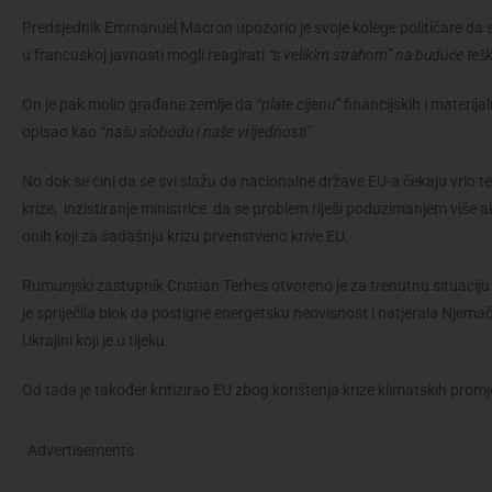
Predsjednik Emmanuel Macron upozorio je svoje kolege političare da
u francuskoj javnosti mogli reagirati
“s velikim strahom” na buduće teš
On je pak molio građane zemlje da
“plate cijenu”
financijskih i materija
opisao kao
“našu slobodu i naše vrijednosti”.
No dok se čini da se svi slažu da nacionalne države EU-a čekaju vrlo 
krize, inzistiranje ministrice da se problem riješi poduzimanjem više 
onih koji za sadašnju krizu prvenstveno krive EU.
Rumunjski zastupnik Cristian Terhes otvoreno je za trenutnu situaciju 
je spriječila blok da postigne energetsku neovisnost i natjerala Njemačk
Ukrajini koji je u tijeku.
Od tada je također kritizirao EU zbog korištenja krize klimatskih pro
Advertisements