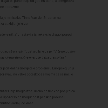
 trajat će puno dulje od godinu dana, a energetska
ta ne poduzme.
la je ministrica Tinne Van der Straeten na
za suzbijanje krize.
cijena plina”
, nastavila je, rekavši u drugoj poruci
daju struja i plin”
, ustvrdila je dalje.
“Više ne postoji
 cijena električne energije treba preispitati.”
ječili daljnji energetski problemi u Europskoj uniji
ravaju na velike poteškoće s kojima će se nacije
utar Unije moglo izbiti ulično nasilje kao posljedica
nika upozorilo na mogućnost plinskih pobuna i
enutne vladajuće klase.