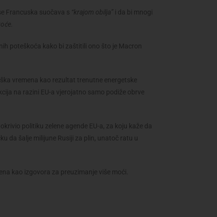
 se Francuska suočava s
“krajom obilja”
i da bi mnogi
koće.
lnih poteškoća kako bi zaštitili ono što je Macron
teška vremena kao rezultat trenutne energetske
akcija na razini EU-a vjerojatno samo podiže obrve
okrivio politiku zelene agende EU-a, za koju kaže da
u da šalje milijune Rusiji za plin, unatoč ratu u
mjena kao izgovora za preuzimanje više moći.