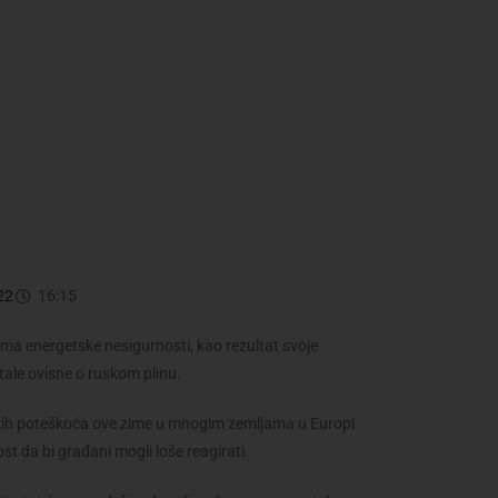
22
16:15
ma energetske nesigurnosti, kao rezultat svoje
tale ovisne o ruskom plinu.
skih poteškoća ove zime u mnogim zemljama u Europi
ost da bi građani mogli loše reagirati.