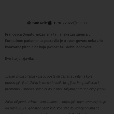
Ivan Kolić
19/01/2022
08:11
Francesca Donato, nezavisna talijanska zastupnica u
Europskom parlamentu, postavila je u svom govoru neka vrlo
konkretna pitanja na koja javnost želi dobiti odgovore.
Evo što je izjavila:
„Dakle, moja pitanja koja ću postaviti danas su pitanja koja
postavljaju ljudi. Zašto je do sada toliki broj ljudi hospitaliziran i
preminuo, usprkos činjenici što je 90% Talijana potpuno cijepljeno?
Zašto talijanski zdravstveni institut ne objavljuje mjesečne izvještaje
od rujna 2021. godine? Zašto ljudi koji su oštećeni cjepivima ne