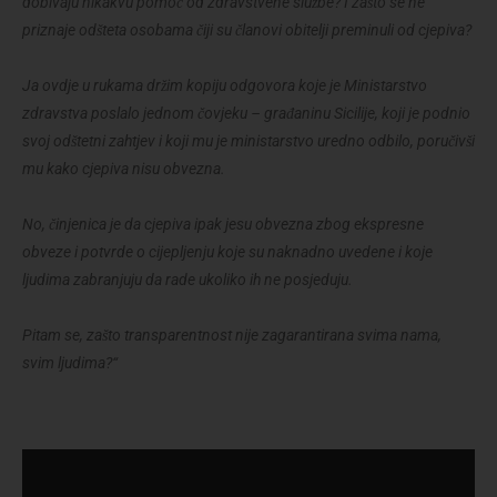
dobivaju nikakvu pomoć od zdravstvene službe? I zašto se ne
priznaje odšteta osobama čiji su članovi obitelji preminuli od cjepiva?
Ja ovdje u rukama držim kopiju odgovora koje je Ministarstvo
zdravstva poslalo jednom čovjeku – građaninu Sicilije, koji je podnio
svoj odštetni zahtjev i koji mu je ministarstvo uredno odbilo, poručivši
mu kako cjepiva nisu obvezna.
No, činjenica je da cjepiva ipak jesu obvezna zbog ekspresne
obveze i potvrde o cijepljenju koje su naknadno uvedene i koje
ljudima zabranjuju da rade ukoliko ih ne posjeduju.
Pitam se, zašto transparentnost nije zagarantirana svima nama,
svim ljudima?“