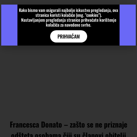
Kako bismo vam osigurali najbolje iskustvo pregledanja, ova
stranica koristi kolačiće (eng. "cookies").
Nastavljanjem pregledanja stranice prihvaćate korištenje
kolačića za navedene svrhe.
PRIHVAĆAM
Francesca Donato – zašto se ne priznaje
odšteta osobama čiji su članovi obitelji