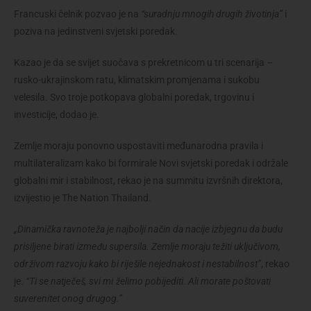
Francuski čelnik pozvao je na
“suradnju mnogih drugih životinja”
i
poziva na jedinstveni svjetski poredak.
Kazao je da se svijet suočava s prekretnicom u tri scenarija –
rusko-ukrajinskom ratu, klimatskim promjenama i sukobu
velesila. Svo troje potkopava globalni poredak, trgovinu i
investicije, dodao je.
Zemlje moraju ponovno uspostaviti međunarodna pravila i
multilateralizam kako bi formirale Novi svjetski poredak i održale
globalni mir i stabilnost, rekao je na summitu izvršnih direktora,
izvijestio je The Nation Thailand.
„Dinamička ravnoteža je najbolji način da nacije izbjegnu da budu
prisiljene birati između supersila. Zemlje moraju težiti uključivom,
održivom razvoju kako bi riješile nejednakost i nestabilnost”
, rekao
je.
“Ti se natječeš, svi mi želimo pobijediti. Ali morate poštovati
suverenitet onog drugog.”