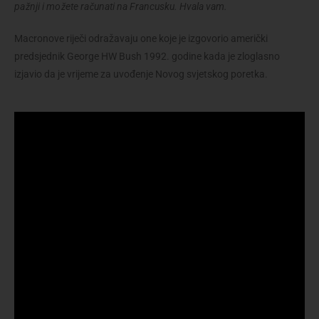
pažnji i možete računati na Francusku. Hvala vam.
Macronove riječi odražavaju one koje je izgovorio američki
predsjednik George HW Bush 1992. godine kada je zloglasno
izjavio da je vrijeme za uvođenje Novog svjetskog poretka.