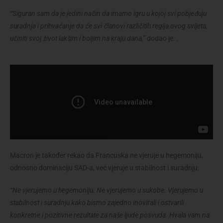
“Siguran sam da je jedini način da imamo igru ​​u kojoj svi pobjeđuju
suradnja i prihvaćanje da će svi članovi različitih regija ovog svijeta,
učiniti svoj život lakšim i boljim na kraju dana,”
dodao je. .
Macron je također rekao da Francuska ne vjeruje u hegemoniju,
odnosno dominaciju SAD-a, već vjeruje u stabilnost i suradnju.
“Ne vjerujemo u hegemoniju. Ne vjerujemo u sukobe. Vjerujemo u
stabilnost i suradnju kako bismo zajedno inovirali i ostvarili
konkretne i pozitivne rezultate za naše ljude posvuda. Hvala vam na