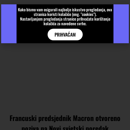
Kako bismo vam osigurali najbolje iskustvo pregledanja, ova
stranica koristi kolačiće (eng. "cookies").
Nastavljanjem pregledanja stranice prihvaćate korištenje
kolačića za navedene svrhe.
PRIHVAĆAM
Francuski predsjednik Macron otvoreno
poziva na Novi svjetski poredak