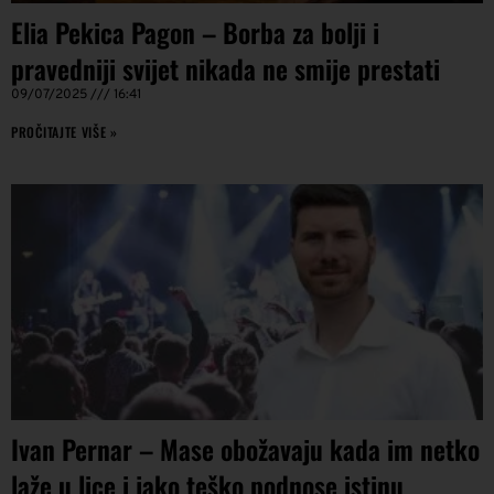
Elia Pekica Pagon – Borba za bolji i
pravedniji svijet nikada ne smije prestati
09/07/2025
16:41
PROČITAJTE VIŠE »
Ivan Pernar – Mase obožavaju kada im netko
laže u lice i jako teško podnose istinu