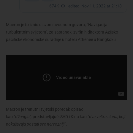
Macron je to iznio u svom uvodnom govoru, “Navigacija
turbulentnim svijetom”, za sastanak izvršnih direktora Azijsko-
pacifičke ekonomske suradnje u hotelu Athenee u Bangkoku
Macron je trenutni svjetski poredak opisao
kao
“džunglu”,
predstavljajući SAD i Kinu kao
“dva velika slona, ​​koji
pokušavaju postati sve nervozniji”
.