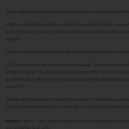
“Naša civilizacija je u opasnosti od kolapsa zbog neumoljivog napredova
“Otapanje grenlandskog ledenog pokrivača povećalo bi razinu oceana za
naše civilizacije”, nastavio je. “Nisam se htio pomiriti s tom sudbinom, p
izbjegne.
“Uputili su me na Sir Davida Kinga, klimatologa koji je bio glavni znanstve
“Sir David King ima plan popraviti klimatski sustav. Želi ponovno stvorit
zemlje”, dodao je. “Uz odgovarajuće znanstvene mjere zaštite i u dogov
projekt mogao pomoći u ponovnoj stabilizaciji arktičkog klimatskog sust
sustavom.”
“Ukoliko ne promijenimo način na koji se nosimo s klimatskim promjenam
rastućim temperaturama koje će velike dijelove svijeta učiniti praktički 
Izvješće
GWP-a : “Plan” za koji se zalažu Soros i King zove se solarni geo
ima potencijal da je uništi.