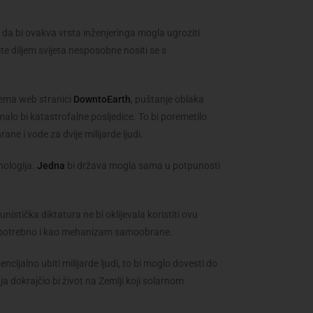
da bi ovakva vrsta inženjeringa mogla ugroziti
ste diljem svijeta nesposobne nositi se s
rema web stranici
DowntoEarth
, puštanje oblaka
malo bi katastrofalne posljedice. To bi poremetilo
ane i vode za dvije milijarde ljudi.
nologija.
Jedna
bi država mogla sama u potpunosti
istička diktatura ne bi oklijevala koristiti ovu
 je potrebno i kao mehanizam samoobrane.
ncijalno ubiti milijarde ljudi, to bi moglo dovesti do
a dokrajčio bi život na Zemlji koji solarnom