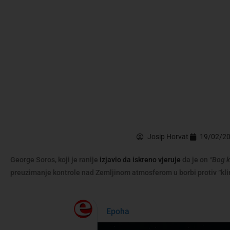
Josip Horvat
19/02/2
George Soros, koji je ranije
izjavio da iskreno vjeruje
da je on
“Bog k
preuzimanje kontrole nad Zemljinom atmosferom u borbi protiv “kl