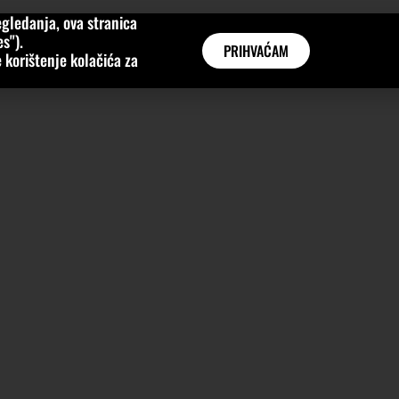
gledanja, ova stranica
MNE
KATEGORIJE
INTERVJUI
AKTUALNO
GLOBAL
s").
PRIHVAĆAM
 korištenje kolačića za