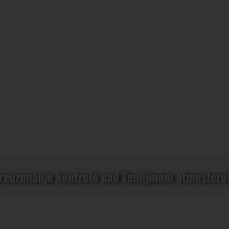
preuzimanje kontrole nad Zemljinom atmosfero