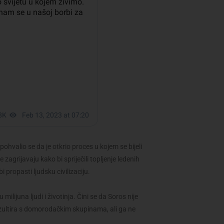
ohvalio se da je otkrio proces u kojem se bijeli
 zagrijavaju kako bi spriječili topljenje ledenih
 propasti ljudsku civilizaciju.
milijuna ljudi i životinja. Čini se da Soros nije
nzultira s domorodačkim skupinama, ali ga ne