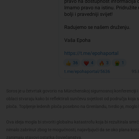
Soros je u četvrtak govorio na Münchenskoj sigurnosnoj konferenciji i p
oblaci stvaraju kako bi reflektirali sunčevu svjetlost od područja koja se
ploča. Topljenje ledenih ploča posebno na Grenlandu, tvrdio je, moglo bi
Ova ideja mogla bi stvoriti globalnu katastrofu koja bi rezultirala smrću 
nimalo zabrinut zbog te mogućnosti, najavljujući da se oko plana ko
zanimaju stavovi ostatka čovječanstva.