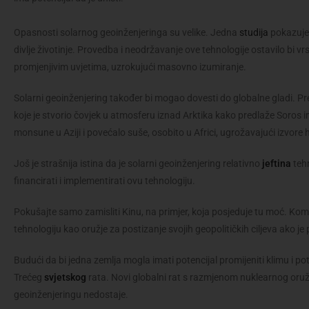
Opasnosti solarnog geoinženjeringa su velike. Jedna
studija
pokazuje 
divlje životinje. Provedba i neodržavanje ove tehnologije ostavilo bi vr
promjenjivim uvjetima, uzrokujući masovno izumiranje.
Solarni geoinženjering također bi mogao dovesti do globalne gladi. P
koje je stvorio čovjek u atmosferu iznad Arktika kako predlaže Soros i
monsune u Aziji i povećalo suše, osobito u Africi, ugrožavajući izvore hr
Još je strašnija istina da je solarni geoinženjering relativno
jeftina
teh
financirati i implementirati ovu tehnologiju.
Pokušajte samo zamisliti Kinu, na primjer, koja posjeduje tu moć. Komun
tehnologiju kao oružje za postizanje svojih geopolitičkih ciljeva ako
Budući da bi jedna zemlja mogla imati potencijal promijeniti klimu i pote
Trećeg
svjetskog
rata. Novi globalni rat s razmjenom nuklearnog oružj
geoinženjeringu nedostaje.