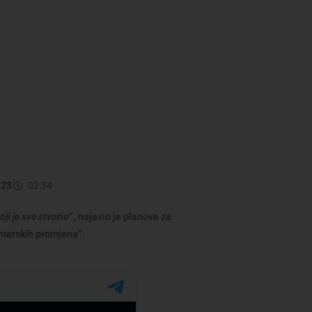
023
02:34
oji je sve stvorio”
, najavio je planove za
imatskih promjena”.