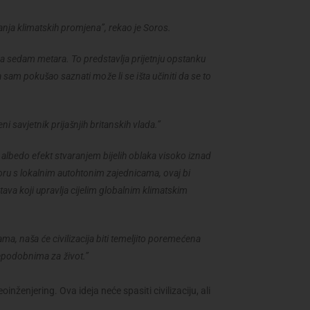
nja klimatskih promjena”, rekao je Soros.
 sedam metara. To predstavlja prijetnju opstanku
a sam pokušao saznati može li se išta učiniti da se to
ni savjetnik prijašnjih britanskih vlada.”
i albedo efekt stvaranjem bijelih oblaka visoko iznad
oru s lokalnim autohtonim zajednicama, ovaj bi
ava koji upravlja cijelim globalnim klimatskim
a, naša će civilizacija biti temeljito poremećena
nepodobnima za život.”
inženjering. Ova ideja neće spasiti civilizaciju, ali