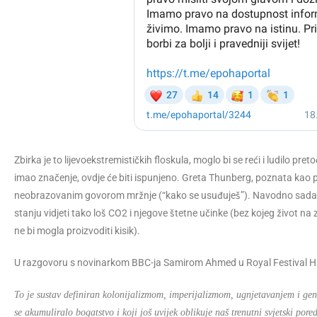
Zbirka je to lijevoekstremističkih floskula, moglo bi se reći i ludilo pre
imao značenje, ovdje će biti ispunjeno. Greta Thunberg, poznata kao pa
neobrazovanim govorom mržnje (“kako se usuđuješ”). Navodno sada 19-
stanju vidjeti tako loš CO2 i njegove štetne učinke (bez kojeg život na 
ne bi mogla proizvoditi kisik).
U razgovoru s novinarkom BBC-ja Samirom Ahmed u Royal Festival Hall
To je sustav definiran kolonijalizmom, imperijalizmom, ugnjetavanjem i ge
se akumuliralo bogatstvo i koji još uvijek oblikuje naš trenutni svjetski pore