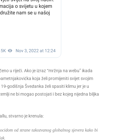
točeno u riječi. Ako je izraz “mržnja na webu” ikada
metnjakovićka koja želi promijeniti svijet svojim
godišnja Šveđanka želi spasiti klimu jer je u
zemlji ne bi mogao postojati i bez kojeg nijedna biljka
u, stvarno je krenula:
nocidom od strane takozvanog globalnog sjevera kako bi
dak.