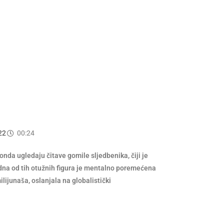
22
00:24
 onda ugledaju čitave gomile sljedbenika, čiji je
edna od tih otužnih figura je mentalno poremećena
lijunaša, oslanjala na globalistički