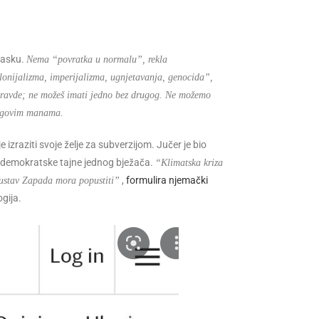
 masku.
Nema “povratka u normalu”, rekla
lonijalizma, imperijalizma, ugnjetavanja, genocida”,
 pravde; ne možeš imati jedno bez drugog. Ne možemo
 njegovim manama.
 izraziti svoje želje za subverzijom. Jučer je bio
ntidemokratske tajne jednog bježača.
“Klimatska kriza
,
formulira njemački
 sustav Zapada mora popustiti”
ogija.