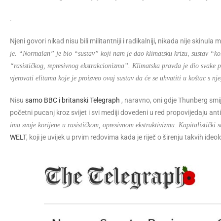
.
Njeni govori nikad nisu bili militantniji i radikalniji, nikada nije skinula
je. “Normalan” je bio “sustav” koji nam je dao klimatsku krizu, sustav “ko
“rasističkog, represivnog ekstrakcionizma”. Klimatska pravda je dio svake
vjerovati elitama koje je proizveo ovaj sustav da će se uhvatiti u koštac s
Nisu
samo BBC i britanski Telegraph
, naravno, oni gdje Thunberg smije
početni pucanj kroz svijet i svi mediji dovedeni u red propovijedaju a
ima svoje korijene u rasističkom, opresivnom ekstraktivizmu. Kapitalistički
WELT
, koji je uvijek u prvim redovima kada je riječ o širenju takvih ideol