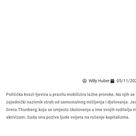
Willy Huber
05/11/20
Politička
kvazi-ljevica u pravilu mobilizira lažne proroke. Na njih se
zajednički nazivnik strah od samostalnog mišljenja i djelovanja. J
Greta Thunberg, koja se umjesto školovanja u ime svojih roditelja mi
aktivizam. Sada ona poziva ljude svijeta na rušenje kapitalizma.