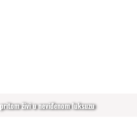
 pritom živi u neviđenom luksuzu