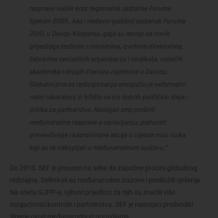
rasprave vodile kroz regionalne sastanke Foruma 
tijekom 2009., kao i nedavni godišnji sastanak Foruma 
2010. u Davos-Klostersu, gdje su mnogi od novih 
prijedloga testirani s ministrima, izvršnim direktorima, 
čelnicima nevladinih organizacija i sindikata, vodećih 
akademika i drugih članova zajednice u Davosu. 
Globalni proces redizajniranja omogućio je neformalni 
radni laboratorij ili tržište za niz dobrih političkih ideja i 
prilika za partnerstvo. Nastojali smo proširiti 
međunarodne rasprave o upravljanju, poduzeti 
preventivnije i koordinirane akcije o cijelom nizu rizika 
koji su se nakupljali u međunarodnom sustavu.”
Do 2010. SEF je preuzeo na sebe da započne proces globalnog 
redizajna. Definirali su međunarodne izazove i predložili rješenja. 
Na sreću GJPP-a, njihovi prijedlozi za njih su značili više 
mogućnosti kontrole i partnerstva. SEF je nastojao predvoditi 
širenje ovog međunarodnog upravljanja.