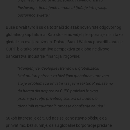
organizacije, poslovnu zajednicu i civilno društvo. 
Poslovanje Ujedinjenih naroda uključuje integraciju 
poslovnog svijeta.“
Buse & Walt tvrdili su da to znači dolazak nove vrste odgovornog 
globalnog kapitalizma. Kao što ćemo vidjeti, korporacije nisu tako 
gledale na ovaj aranžman. Doista, Buse i Walt su potvrdili zašto je 
GJPP bio tako primamljiva perspektiva za globalne divove 
bankarstva, industrije, financija i trgovine:
“
Promjenjive ideologije i trendovi u globalizaciji 
istaknuli su potrebu za bliskijom globalnom upravom, 
što je problem i za privatni i za javni sektor. Predlažemo 
da barem dio potpore za GJPP proizlazi iz ovog 
priznanja i želje privatnog sektora da bude dio 
globalnih regulatornih procesa donošenja odluka.“
Sukob interesa je očit. Od nas se jednostavno očekuje da 
prihvatimo, bez sumnje, da su globalne korporacije predane 