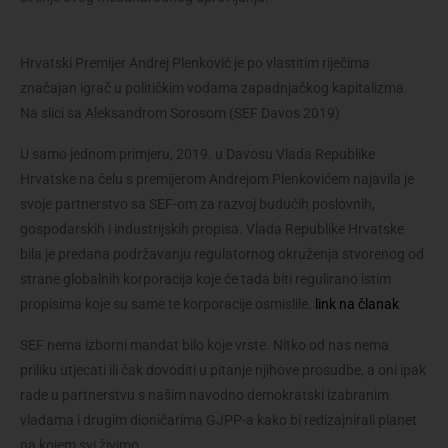
Hrvatski Premijer Andrej Plenković je po vlastitim riječima
značajan igrač u političkim vodama zapadnjačkog kapitalizma.
Na slici sa Aleksandrom Sorosom (SEF Davos 2019)
U samo jednom primjeru, 2019. u Davosu Vlada Republike 
Hrvatske na čelu s premijerom Andrejom Plenkovićem najavila je 
svoje partnerstvo sa SEF-om za razvoj budućih poslovnih, 
gospodarskih i industrijskih propisa. Vlada Republike Hrvatske 
bila je predana podržavanju regulatornog okruženja stvorenog od 
strane globalnih korporacija koje će tada biti regulirano istim 
propisima koje su same te korporacije osmislile.
link na članak
SEF nema izborni mandat bilo koje vrste. Nitko od nas nema 
priliku utjecati ili čak dovoditi u pitanje njihove prosudbe, a oni ipak 
rade u partnerstvu s našim navodno demokratski izabranim 
vladama i drugim dioničarima GJPP-a kako bi redizajnirali planet 
na kojem svi živimo.