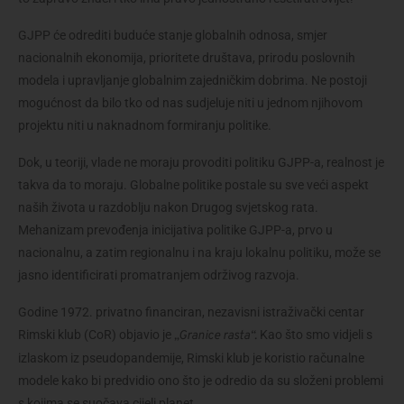
GJPP će odrediti buduće stanje globalnih odnosa, smjer 
nacionalnih ekonomija, prioritete društava, prirodu poslovnih 
modela i upravljanje globalnim zajedničkim dobrima. Ne postoji 
mogućnost da bilo tko od nas sudjeluje niti u jednom njihovom 
projektu niti u naknadnom formiranju politike.
Dok, u teoriji, vlade ne moraju provoditi politiku GJPP-a, realnost je 
takva da to moraju. Globalne politike postale su sve veći aspekt 
naših života u razdoblju nakon Drugog svjetskog rata. 
Mehanizam prevođenja inicijativa politike GJPP-a, prvo u 
nacionalnu, a zatim regionalnu i na kraju lokalnu politiku, može se 
jasno identificirati promatranjem održivog razvoja.
Godine 1972. privatno financiran, nezavisni istraživački centar 
Rimski klub (CoR) objavio je 
 Kao što smo vidjeli s 
„Granice rasta“.
izlaskom iz pseudopandemije, Rimski klub je koristio računalne 
modele kako bi predvidio ono što je odredio da su složeni problemi 
s kojima se suočava cijeli planet.