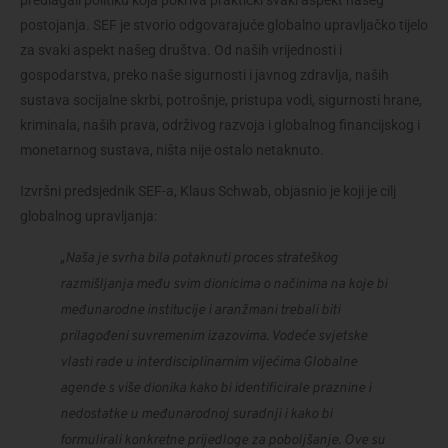
predlagali politiku koja pokriva praktički svaki aspekt našeg 
postojanja. SEF je stvorio odgovarajuće globalno upravljačko tijelo 
za svaki aspekt našeg društva. Od naših vrijednosti i 
gospodarstva, preko naše sigurnosti i javnog zdravlja, naših 
sustava socijalne skrbi, potrošnje, pristupa vodi, sigurnosti hrane, 
kriminala, naših prava, održivog razvoja i globalnog financijskog i 
monetarnog sustava, ništa nije ostalo netaknuto.
Izvršni predsjednik SEF-a, Klaus Schwab, objasnio je koji je cilj 
globalnog upravljanja:
„
Naša je svrha bila potaknuti proces strateškog 
razmišljanja među svim dionicima o načinima na koje bi 
međunarodne institucije i aranžmani trebali biti 
prilagođeni suvremenim izazovima. Vodeće svjetske 
vlasti rade u interdisciplinarnim vijećima Globalne 
agende s više dionika kako bi identificirale praznine i 
nedostatke u međunarodnoj suradnji i kako bi 
formulirali konkretne prijedloge za poboljšanje. Ove su 