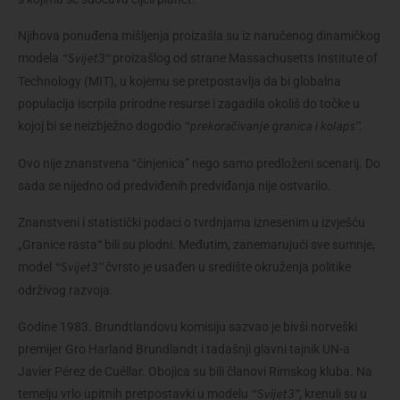
Njihova ponuđena mišljenja proizašla su iz naručenog dinamičkog 
modela 
 proizašlog od strane Massachusetts Institute of 
“Svijet3“
Technology (MIT), u kojemu se pretpostavlja da bi globalna 
populacija iscrpila prirodne resurse i zagadila okoliš do točke u 
kojoj bi se neizbježno dogodio 
“prekoračivanje granica i kolaps”.
Ovo nije znanstvena “činjenica” nego samo predloženi scenarij. Do 
sada se nijedno od predviđenih predviđanja nije ostvarilo.
Znanstveni i statistički podaci o tvrdnjama iznesenim u izvješću 
„Granice rasta“ bili su plodni. Međutim, zanemarujući sve sumnje, 
model 
 čvrsto je usađen u središte okruženja politike 
“Svijet3”
održivog razvoja.
Godine 1983. Brundtlandovu komisiju sazvao je bivši norveški 
premijer Gro Harland Brundlandt i tadašnji glavni tajnik UN-a 
Javier Pérez de Cuéllar. Obojica su bili članovi Rimskog kluba. Na 
temelju vrlo upitnih pretpostavki u modelu 
, krenuli su u 
“Svijet3”