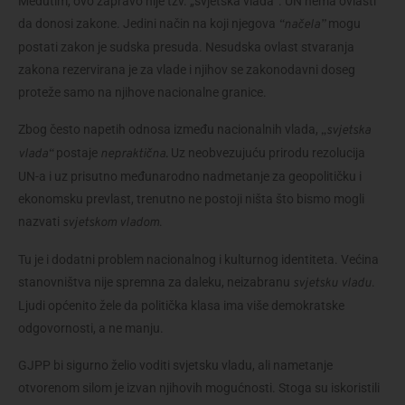
Međutim, ovo zapravo nije tzv. „svjetska vlada”. UN nema ovlasti 
da donosi zakone. Jedini način na koji njegova 
 mogu 
“načela”
postati zakon je sudska presuda. Nesudska ovlast stvaranja 
zakona rezervirana je za vlade i njihov se zakonodavni doseg 
proteže samo na njihove nacionalne granice.
Zbog često napetih odnosa između nacionalnih vlada, 
„svjetska 
 postaje 
 Uz neobvezujuću prirodu rezolucija 
vlada“
nepraktična.
UN-a i uz prisutno međunarodno nadmetanje za geopolitičku i 
ekonomsku prevlast, trenutno ne postoji ništa što bismo mogli 
nazvati 
.
svjetskom vladom
Tu je i dodatni problem nacionalnog i kulturnog identiteta. Većina 
stanovništva nije spremna za daleku, neizabranu 
. 
svjetsku vladu
Ljudi općenito žele da politička klasa ima više demokratske 
odgovornosti, a ne manju.
GJPP bi sigurno želio voditi svjetsku vladu, ali nametanje 
otvorenom silom je izvan njihovih mogućnosti. Stoga su iskoristili 