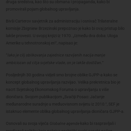
druga sredstva, kao što su obmana i propaganda, kako bi 
promovirali pojam globalnog upravljanja.
Bivši Carterov savjetnik za administraciju i osnivač Trilateralne 
komisije Zbigniew Brzezinski prepoznao je kako bi ovaj pristup bilo 
lakše provesti. U svojoj knjizi iz 1970. „Između dva doba: Uloga 
Amerike u tehnotronskoj eri“, napisao je:
“
Iako je cilj oblikovanja zajednice razvijenih nacija manje 
ambiciozan od cilja svjetske vlade, on je lakše dostižan.”
Posljednjih 30 godina vidjeli smo brojne oblike GJPP-a kako se 
koncept globalnog upravljanja razvijao. Velika prekretnica bio je 
nacrt Svjetskog Ekonomskog Foruma o upravljanju s više 
dioničara. Svojom publikacijom „Svačiji Posao: Jačanje 
međunarodne suradnje u međuovisnom svijetu iz 2010.“, SEF je 
istaknuo elemente oblika globalnog upravljanja dioničara GJPP-a.
Osnovali su svoja vijeća 
 kako bi raspravljali i 
Globalne agende