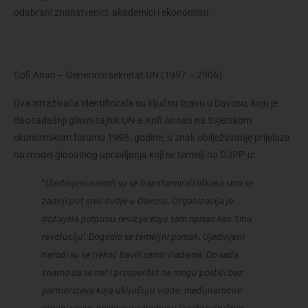
odabrani znanstvenici, akademici i ekonomisti.
Cofi Anan – Generalni sekretat UN (1997 – 2006)
Dva istraživača identificirala su ključnu izjavu u Davosu, koju je 
dao tadašnji glavni tajnik UN-a Kofi Annan na Svjetskom 
ekonomskom forumu 1998. godine, u znak obilježavanje prijelaza 
na model globalnog upravljanja koji se temelji na GJPP-u:
“
Ujedinjeni narodi su se transformirali otkako smo se 
zadnji put sreli ovdje u Davosu. Organizacija je 
doživjela potpunu reviziju koju sam opisao kao ‘tihu 
revoluciju’. Dogodio se temeljni pomak. Ujedinjeni 
narodi su se nekoć bavili samo vladama. Do sada 
znamo da se mir i prosperitet ne mogu postići bez 
partnerstava koja uključuju vlade, međunarodne 