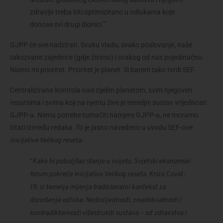
zdravlje treba biti optimizirano u odlukama koje 
donose svi drugi dionici.”
GJPP će sve nadzirati. Svaku vladu, svako poslovanje, naše 
takozvane zajednice (gdje živimo) i svakog od nas pojedinačno. 
Nismo mi prioritet. Prioritet je planet. Ili barem tako tvrdi SEF.
Centralizirana kontrola nad cijelim planetom, svim njegovim 
resursima i svima koji na njemu žive je temeljni sustav vrijednosti 
GJPP-a. Nema potrebe tumačiti namjere GJPP-a, ne moramo 
čitati između redaka. To je jasno navedeno u uvodu SEF-ove 
inicijative Velikog reseta:
“
Kako bi poboljšao stanje u svijetu, Svjetski ekonomski 
forum pokreće inicijativu Velikog reseta. Kriza Covid-
19. iz temelja mijenja tradicionalni kontekst za 
donošenje odluka. Nedosljednosti, neadekvatnosti i 
kontradiktornosti višestrukih sustava – od zdravstva i 