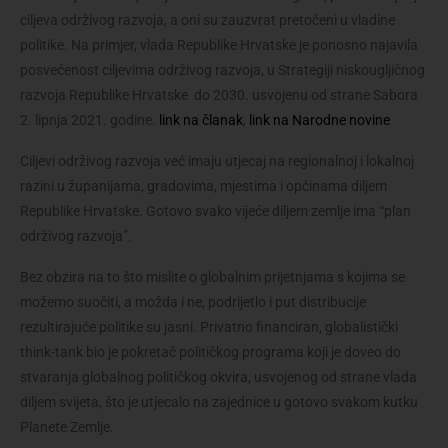
ciljeva održivog razvoja, a oni su zauzvrat pretočeni u vladine 
politike. Na primjer, vlada Republike Hrvatske je ponosno najavila 
posvećenost ciljevima održivog razvoja, u Strategiji niskougljičnog 
razvoja Republike Hrvatske 
do 2030. usvojenu od strane Sabora 
2. lipnja 2021. godine.
link na članak
,
link na Narodne novine
Ciljevi održivog razvoja već imaju utjecaj na regionalnoj i lokalnoj 
razini u županijama, gradovima, mjestima i općinama diljem 
Republike Hrvatske. Gotovo svako vijeće diljem zemlje ima “plan 
održivog razvoja”.
Bez obzira na to što mislite o globalnim prijetnjama s kojima se 
možemo suočiti, a možda i ne, podrijetlo i put distribucije 
rezultirajuće politike su jasni. Privatno financiran, globalistički 
think-tank bio je pokretač političkog programa koji je doveo do 
stvaranja globalnog političkog okvira, usvojenog od strane vlada 
diljem svijeta, što je utjecalo na zajednice u gotovo svakom kutku 
Planete Zemlje.