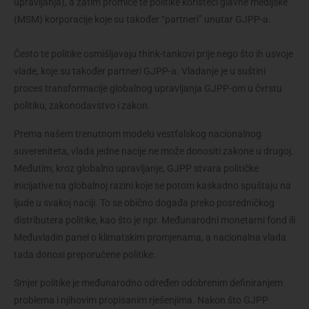
upravljanja), a zatim promiče te politike koristeći glavne medijske
(MSM) korporacije koje su također “partneri” unutar GJPP-a.
Često te politike osmišljavaju think-tankovi prije nego što ih usvoje
vlade, koje su također partneri GJPP-a. Vladanje je u suštini
proces transformacije globalnog upravljanja GJPP-om u čvrstu
politiku, zakonodavstvo i zakon.
Prema našem trenutnom modelu vestfalskog nacionalnog
suvereniteta, vlada jedne nacije ne može donositi zakone u drugoj.
Međutim, kroz globalno upravljanje, GJPP stvara političke
inicijative na globalnoj razini koje se potom kaskadno spuštaju na
ljude u svakoj naciji. To se obično događa preko posredničkog
distributera politike, kao što je npr. Međunarodni monetarni fond ili
Međuvladin panel o klimatskim promjenama, a nacionalna vlada
tada donosi preporučene politike.
Smjer politike je međunarodno određen odobrenim definiranjem 
problema i njihovim propisanim rješenjima. Nakon što GJPP 