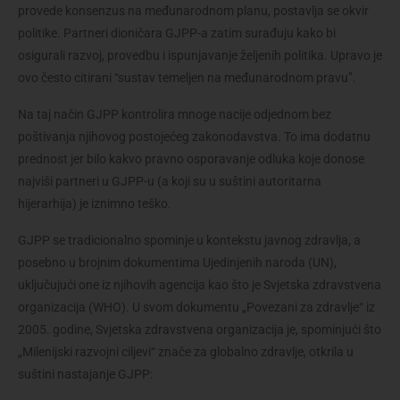
provede konsenzus na međunarodnom planu, postavlja se okvir 
politike. Partneri dioničara GJPP-a zatim surađuju kako bi 
osigurali razvoj, provedbu i ispunjavanje željenih politika. Upravo je 
ovo često citirani “sustav temeljen na međunarodnom pravu”.
Na taj način GJPP kontrolira mnoge nacije odjednom bez 
poštivanja njihovog postojećeg zakonodavstva. To ima dodatnu 
prednost jer bilo kakvo pravno osporavanje odluka koje donose 
najviši partneri u GJPP-u (a koji su u suštini autoritarna 
hijerarhija) je iznimno teško.
GJPP se tradicionalno spominje u kontekstu javnog zdravlja, a 
posebno u brojnim dokumentima Ujedinjenih naroda (UN), 
uključujući one iz njihovih agencija kao što je Svjetska zdravstvena 
organizacija (WHO). U svom dokumentu „Povezani za zdravlje“ iz 
2005. godine, Svjetska zdravstvena organizacija je, spominjući što 
„Milenijski razvojni ciljevi“ znače za globalno zdravlje, otkrila u 
suštini nastajanje GJPP: