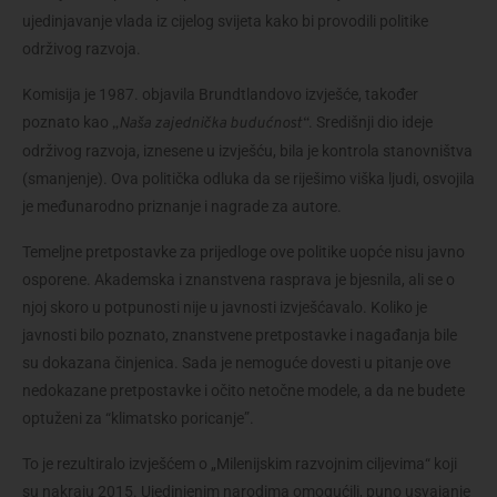
ujedinjavanje vlada iz cijelog svijeta kako bi provodili politike 
održivog razvoja.
Komisija je 1987. objavila Brundtlandovo izvješće, također 
poznato kao 
. Središnji dio ideje 
„Naša zajednička budućnost“
održivog razvoja, iznesene u izvješću, bila je kontrola stanovništva 
(smanjenje). Ova politička odluka da se riješimo viška ljudi, osvojila 
je međunarodno priznanje i nagrade za autore.
Temeljne pretpostavke za prijedloge ove politike uopće nisu javno 
osporene. Akademska i znanstvena rasprava je bjesnila, ali se o 
njoj skoro u potpunosti nije u javnosti izvješćavalo. Koliko je 
javnosti bilo poznato, znanstvene pretpostavke i nagađanja bile 
su dokazana činjenica. Sada je nemoguće dovesti u pitanje ove 
nedokazane pretpostavke i očito netočne modele, a da ne budete 
optuženi za “klimatsko poricanje”.
To je rezultiralo izvješćem o „Milenijskim razvojnim ciljevima“ koji 
su nakraju 2015. Ujedinjenim narodima omogućili, puno usvajanje 