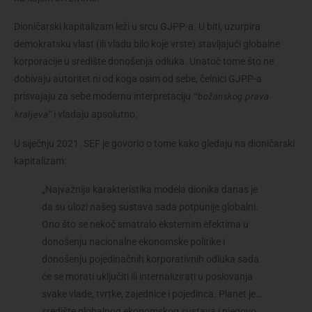
Dioničarski kapitalizam leži u srcu GJPP-a. U biti, uzurpira 
demokratsku vlast (ili vladu bilo koje vrste) stavljajući globalne 
korporacije u središte donošenja odluka. Unatoč tome što ne 
dobivaju autoritet ni od koga osim od sebe, čelnici GJPP-a 
prisvajaju za sebe modernu interpretaciju 
“božanskog prava 
 i vladaju apsolutno.
kraljeva”
U siječnju 2021. SEF je govorio o tome kako gledaju na dioničarski 
kapitalizam:
„
Najvažnija karakteristika modela dionika danas je 
da su ulozi našeg sustava sada potpunije globalni. 
Ono što se nekoć smatralo eksternim efektima u 
donošenju nacionalne ekonomske politike i 
donošenju pojedinačnih korporativnih odluka sada 
će se morati uključiti ili internalizirati u poslovanja 
svake vlade, tvrtke, zajednice i pojedinca. Planet je… 
središte globalnog ekonomskog sustava i njegovo 