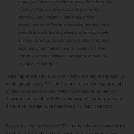
financijskih do energetskih i obrazovnih – izloženi su 
više nego ikad.. Lideri se nalaze na povijesnom 
raskrižju.. Dok ulazimo u jedinstveni prozor 
mogućnosti za oblikovanje oporavka, ova inicijativa 
ponudit će uvide koji će pomoći u informiranju svih 
onih koji određuju buduće stanje globalnih odnosa, 
smjer nacionalnih ekonomija, prioritete društava, 
prirodu poslovnih modela i upravljanje globalnim 
zajedničkim dobrima.”
Treba napomenuti da je SEF samo jedna partnerska organizacija 
među mnogima u GJPP-u. Međutim, oni su možda najutjecajniji u 
pogledu odnosa s javnošću tijekom cijele pseudopandemije. 
Suprotno nadama Buse & Walta, vidimo globalnu, korporativnu 
diktaturu u nastajanju, ne mareći za upravljanje planetom.
Svijet treba resetirati kažu u SEF-u, mada nitko ne objašnjava što
to zapravo znači i tko ima pravo jednostrano resetirati svijet!