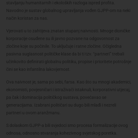
stavljanju humanitarnih i ekoloških razloga ispred profita. 
Navodno je sustav globalnog upravljanja vođen GJPP-om na neki 
način koristan za nas.
Vjerovati u to zahtijeva znatan stupanj naivnosti. Mnoge dioničke 
korporacije osuđene su ili javno pozvane na odgovornost za 
zločine koje su počinile. To uključuje i ratne zločine. Očigledna 
pasivna suglasnost političke klase da bi ti tzv. “partneri” trebali 
učinkovito definirati globalnu politiku, propise i prioritete potrošnje 
čini se kao infantilna lakovjernost.
Ova naivnost je, sama po sebi, farsa. Kao što su mnogi akademici, 
ekonomisti, povjesničari i istraživači istaknuli, korporativni utjecaj, 
pa čak i dominacija političkog sustava, povećavao se 
generacijama. Izabrani političari su dugo bili mlađi i nezreli 
partneri u ovom aranžmanu.
S dolaskom GJPP-a bili svjedoci smo procesa formalizacije ovog 
odnosa, odnosno stvaranja kohezivnog svjetskog poretka. 