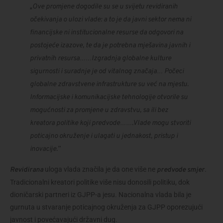
„
Ove promjene dogodile su se u svijetu revidiranih 
očekivanja o ulozi vlade: a to je da javni sektor nema ni 
financijske ni institucionalne resurse da odgovori na 
postojeće izazove, te da je potrebna mješavina javnih i 
privatnih resursa……Izgradnja globalne kulture 
sigurnosti i suradnje je od vitalnog značaja… Počeci 
globalne zdravstvene infrastrukture su već na mjestu. 
Informacijske i komunikacijske tehnologije otvorile su 
mogućnosti za promjene u zdravstvu, sa ili bez 
kreatora politike koji predvode…….Vlade mogu stvoriti 
poticajno okruženje i ulagati u jednakost, pristup i 
inovacije.”
 uloga vlada značila je da one više ne 
. 
Revidirana
predvode smjer
Tradicionalni kreatori politike više nisu donosili politiku, dok 
dioničarski partneri iz GJPP-a jesu. Nacionalna vlada bila je 
gurnuta u stvaranje poticajnog okruženja za GJPP oporezujući 
javnost i povećavajući državni dug.