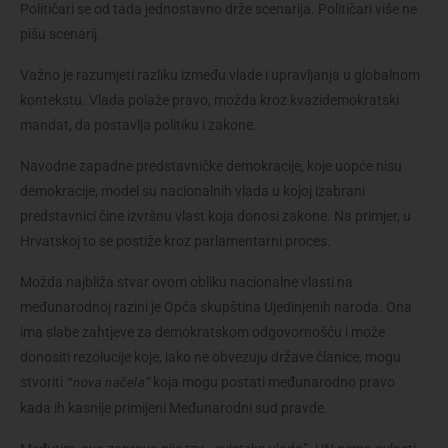
Političari se od tada jednostavno drže scenarija. Političari više ne 
pišu scenarij.
Važno je razumjeti razliku između vlade i upravljanja u globalnom 
kontekstu. Vlada polaže pravo, možda kroz kvazidemokratski 
mandat, da postavlja politiku i zakone.
Navodne zapadne predstavničke demokracije, koje uopće nisu 
demokracije, model su nacionalnih vlada u kojoj izabrani 
predstavnici čine izvršnu vlast koja donosi zakone. Na primjer, u 
Hrvatskoj to se postiže kroz parlamentarni proces.
Možda najbliža stvar ovom obliku nacionalne vlasti na 
međunarodnoj razini je Opća skupština Ujedinjenih naroda. Ona 
ima slabe zahtjeve za demokratskom odgovornošću i može 
donositi rezolucije koje, iako ne obvezuju države članice, mogu 
stvoriti 
 koja mogu postati međunarodno pravo 
“nova načela”
kada ih kasnije primijeni Međunarodni sud pravde.