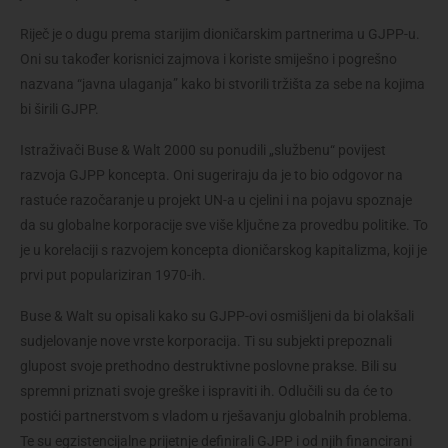
Riječ je o dugu prema starijim dioničarskim partnerima u GJPP-u. 
Oni su također korisnici zajmova i koriste smiješno i pogrešno 
nazvana “javna ulaganja” kako bi stvorili tržišta za sebe na kojima 
bi širili GJPP.
Istraživači Buse & Walt 2000 su ponudili „službenu“ povijest 
razvoja GJPP koncepta. Oni sugeriraju da je to bio odgovor na 
rastuće razočaranje u projekt UN-a u cjelini i na pojavu spoznaje 
da su globalne korporacije sve više ključne za provedbu politike. To 
je u korelaciji s razvojem koncepta dioničarskog kapitalizma, koji je 
prvi put populariziran 1970-ih.
Buse & Walt su opisali kako su GJPP-ovi osmišljeni da bi olakšali 
sudjelovanje nove vrste korporacija. Ti su subjekti prepoznali 
glupost svoje prethodno destruktivne poslovne prakse. Bili su 
spremni priznati svoje greške i ispraviti ih. Odlučili su da će to 
postići partnerstvom s vladom u rješavanju globalnih problema. 
Te su egzistencijalne prijetnje definirali GJPP i od njih financirani 