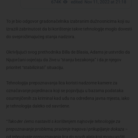
To je bio odgovor gradonačelnika izabranim dužnosnicima koji su
izrazili zabrinutost da bi korištenje takve tehnologije moglo dovesti
do sveprožimajućeg stanja nadzora.
Okrivljujući svog prethodnika Billa de Blasia, Adams je ustvrdio da
Njujorčani osjećaju da žive u “stanju bezakonja” i da je njegov
prioritet “stabilizirati” situaciju.
Tehnologija prepoznavanja lica koristi nadzorne kamere za
označavanje pojedinaca koji se pojavljuju u bazama podataka
osumnjičenih za kriminal kad uđu na određena javna mjesta, iako
je tehnologija daleko od savršene.
“
Također ćemo nastaviti s korištenjem najnovije tehnologije za
prepoznavanje problema, praćenje tragova i prikupljanje dokaza –
od tehnologije prepoznavanja lica do novih alata koji mogu uočiti