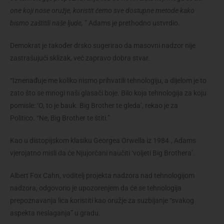
one koji nose oružje, koristit ćemo sve dostupne metode kako
bismo zaštitili naše ljude,
” Adams je prethodno ustvrdio.
Demokrat je također drsko sugerirao da masovni nadzor nije
zastrašujući sklizak, već zapravo dobra stvar.
“Iznenađuje me koliko nismo prihvatili tehnologiju, a dijelom je to
zato što se mnogi naši glasači boje. Bilo koja tehnologija za koju
pomisle: ‘O, to je bauk. Big Brother te gleda’, rekao je za
Politico. “Ne, Big Brother te štiti.”
Kao u distopijskom klasiku Georgea Orwella iz 1984., Adams
vjerojatno misli da će Njujorčani naučiti ‘voljeti Big Brothera’.
Albert Fox Cahn, voditelj projekta nadzora nad tehnologijom
nadzora, odgovorio je upozorenjem da će se tehnologija
prepoznavanja lica koristiti kao oružje za suzbijanje “svakog
aspekta neslaganja” u gradu.