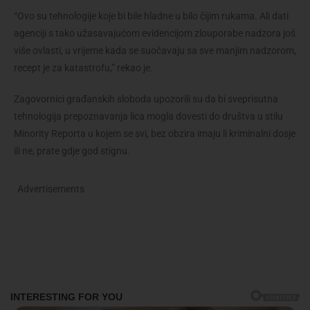
“Ovo su tehnologije koje bi bile hladne u bilo čijim rukama. Ali dati
agenciji s tako užasavajućom evidencijom zlouporabe nadzora još
više ovlasti, u vrijeme kada se suočavaju sa sve manjim nadzorom,
recept je za katastrofu,” rekao je.
Zagovornici građanskih sloboda upozorili su da bi sveprisutna
tehnologija prepoznavanja lica mogla dovesti do društva u stilu
Minority Reporta u kojem se svi, bez obzira imaju li kriminalni dosje
ili ne, prate gdje god stignu.
Advertisements