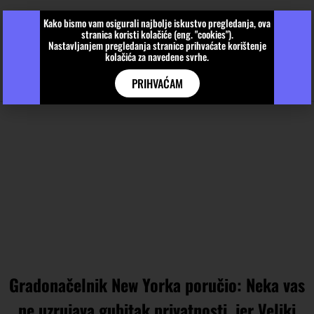
Kako bismo vam osigurali najbolje iskustvo pregledanja, ova
stranica koristi kolačiće (eng. "cookies").
Nastavljanjem pregledanja stranice prihvaćate korištenje
kolačića za navedene svrhe.
PRIHVAĆAM
Gradonačelnik New Yorka poručio: Neka vas
ne uzrujava gubitak privatnosti, jer Veliki