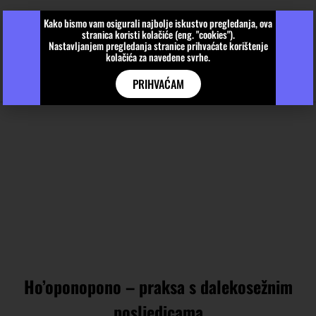
Kako bismo vam osigurali najbolje iskustvo pregledanja, ova
stranica koristi kolačiće (eng. "cookies").
Nastavljanjem pregledanja stranice prihvaćate korištenje
kolačića za navedene svrhe.
PRIHVAĆAM
Ho’oponopono – praksa s dalekosežnim
posljedicama