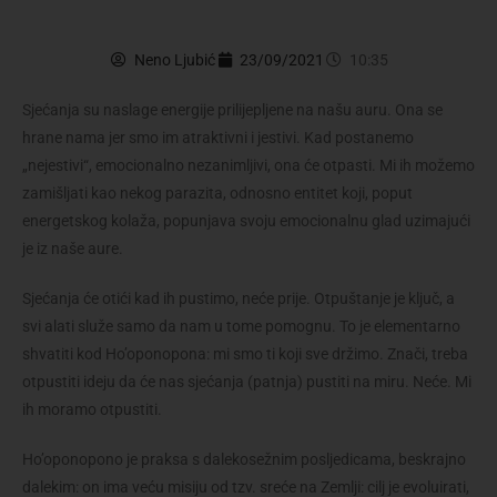
Neno Ljubić
23/09/2021
10:35
Sjećanja su naslage energije prilijepljene na našu auru. Ona se
hrane nama jer smo im atraktivni i jestivi. Kad postanemo
„nejestivi“, emocionalno nezanimljivi, ona će otpasti. Mi ih možemo
zamišljati kao nekog parazita, odnosno entitet koji, poput
energetskog kolaža, popunjava svoju emocionalnu glad uzimajući
je iz naše aure.
Sjećanja će otići kad ih pustimo, neće prije. Otpuštanje je ključ, a
svi alati služe samo da nam u tome pomognu. To je elementarno
shvatiti kod Ho’oponopona: mi smo ti koji sve držimo. Znači, treba
otpustiti ideju da će nas sjećanja (patnja) pustiti na miru. Neće. Mi
ih moramo otpustiti.
Ho’oponopono je praksa s dalekosežnim posljedicama, beskrajno
dalekim: on ima veću misiju od tzv. sreće na Zemlji: cilj je evoluirati,