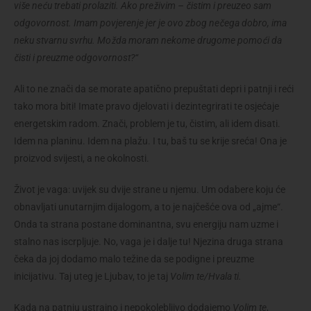
više neću trebati prolaziti. Ako preživim – čistim i preuzeo sam
odgovornost. Imam povjerenje jer je ovo zbog nečega dobro, ima
neku stvarnu svrhu. Možda moram nekome drugome pomoći da
čisti i preuzme odgovornost?“
Ali to ne znači da se morate apatično prepuštati depri i patnji i reći
tako mora biti! Imate pravo djelovati i dezintegrirati te osjećaje
energetskim radom. Znači, problem je tu, čistim, ali idem disati.
Idem na planinu. Idem na plažu. I tu, baš tu se krije sreća! Ona je
proizvod svijesti, a ne okolnosti.
Život je vaga: uvijek su dvije strane u njemu. Um odabere koju će
obnavljati unutarnjim dijalogom, a to je najčešće ova od „ajme“.
Onda ta strana postane dominantna, svu energiju nam uzme i
stalno nas iscrpljuje. No, vaga je i dalje tu! Njezina druga strana
čeka da joj dodamo malo težine da se podigne i preuzme
inicijativu. Taj uteg je Ljubav, to je taj
Volim te/Hvala ti.
Kada na patnju ustrajno i nepokolebljivo dodajemo
Volim te
,