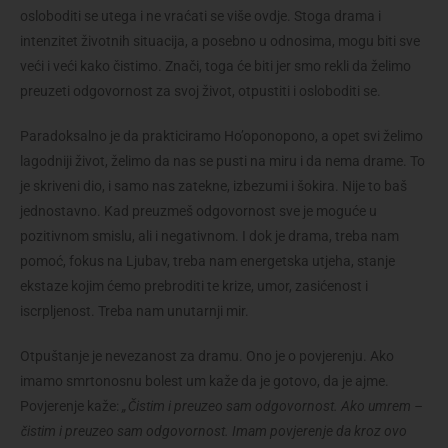
osloboditi se utega i ne vraćati se više ovdje. Stoga drama i
intenzitet životnih situacija, a posebno u odnosima, mogu biti sve
veći i veći kako čistimo. Znači, toga će biti jer smo rekli da želimo
preuzeti odgovornost za svoj život, otpustiti i osloboditi se.
Paradoksalno je da prakticiramo Ho’oponopono, a opet svi želimo
lagodniji život, želimo da nas se pusti na miru i da nema drame. To
je skriveni dio, i samo nas zatekne, izbezumi i šokira. Nije to baš
jednostavno. Kad preuzmeš odgovornost sve je moguće u
pozitivnom smislu, ali i negativnom. I dok je drama, treba nam
pomoć, fokus na Ljubav, treba nam energetska utjeha, stanje
ekstaze kojim ćemo prebroditi te krize, umor, zasićenost i
iscrpljenost. Treba nam unutarnji mir.
Otpuštanje je nevezanost za dramu. Ono je o povjerenju. Ako
imamo smrtonosnu bolest um kaže da je gotovo, da je ajme.
Povjerenje kaže:
„Čistim i preuzeo sam odgovornost. Ako umrem –
čistim i preuzeo sam odgovornost. Imam povjerenje da kroz ovo