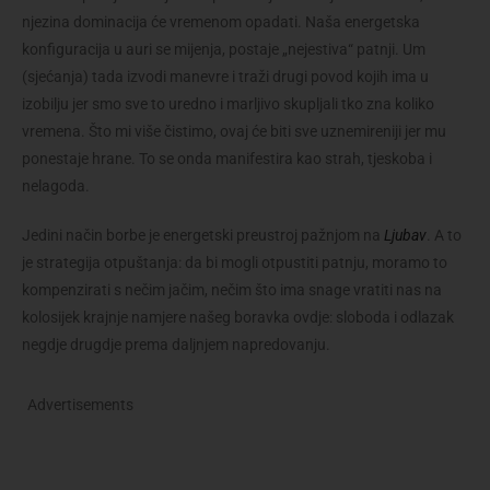
njezina dominacija će vremenom opadati. Naša energetska
konfiguracija u auri se mijenja, postaje „nejestiva“ patnji. Um
(sjećanja) tada izvodi manevre i traži drugi povod kojih ima u
izobilju jer smo sve to uredno i marljivo skupljali tko zna koliko
vremena. Što mi više čistimo, ovaj će biti sve uznemireniji jer mu
ponestaje hrane. To se onda manifestira kao strah, tjeskoba i
nelagoda.
Jedini način borbe je energetski preustroj pažnjom na
Ljubav
. A to
je strategija otpuštanja: da bi mogli otpustiti patnju, moramo to
kompenzirati s nečim jačim, nečim što ima snage vratiti nas na
kolosijek krajnje namjere našeg boravka ovdje: sloboda i odlazak
negdje drugdje prema daljnjem napredovanju.
Advertisements