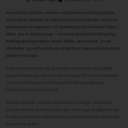
U posljednje vrijeme, naročito od pripadnica nježnijeg spola,
često čujem žaljenje na neprimjerenu komunikaciju i lascivne
poruke koje im nepoznati, ali i poneki poznati muškarci šalju u
inbox. Ima tu doista svega – od slanja eksplicitnih fotografija
muškog spolnog organa, raznih oblika „upucavanja“, pa do
vrijeđanja i groznih uvreda na račun žena i djevojaka koje često
uopće ne poznaju
.
U takvim situacijama neki ljudi dolaze u iskušenje da zauvijek
napuste Facebook, odnosno ukinu svoje profil, ali to se najčešće
završava blokiranjem dotičnog pohotnika i prijavljivanja
Facebooku za uznemiravanje.
Obrnute situacije, odnosno da muškarci dobijaju „nemoralne“
ponude od žena su dosta rijetke, iako ima i toga, ali uglavnom se
tu radi o porukama s lažnih porno profila koji služe da nas muške
na taj način „kure“.