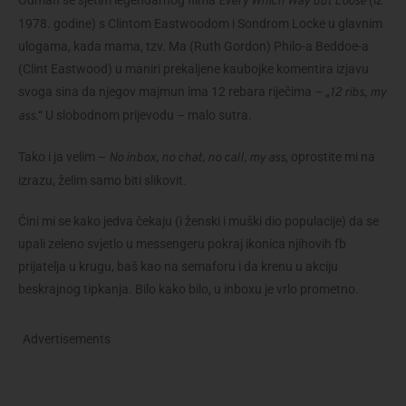
Odmah se sjetim legendarnog filma
(iz
Every Which Way but Loose
1978. godine) s Clintom Eastwoodom i Sondrom Locke u glavnim
ulogama, kada mama, tzv. Ma (Ruth Gordon) Philo-a Beddoe-a
(Clint Eastwood) u maniri prekaljene kaubojke komentira izjavu
svoga sina da njegov majmun ima 12 rebara riječima – „
12 ribs, my
“ U slobodnom prijevodu – malo sutra.
ass.
Tako i ja velim –
, oprostite mi na
No inbox, no chat, no call, my ass
izrazu, želim samo biti slikovit.
Čini mi se kako jedva čekaju (i ženski i muški dio populacije) da se
upali zeleno svjetlo u messengeru pokraj ikonica njihovih fb
prijatelja u krugu, baš kao na semaforu i da krenu u akciju
beskrajnog tipkanja. Bilo kako bilo, u inboxu je vrlo prometno.
Advertisements