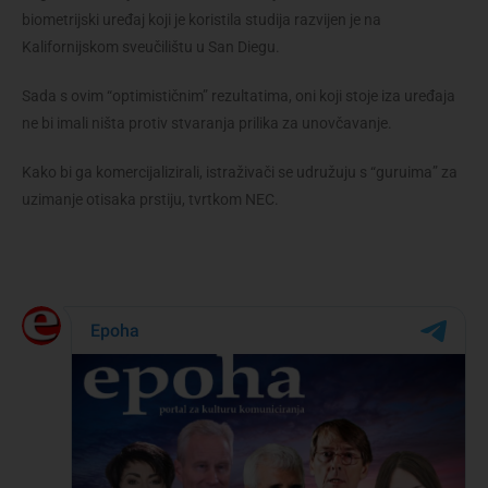
biometrijski uređaj koji je koristila studija razvijen je na
Kalifornijskom sveučilištu u San Diegu.
Sada s ovim “optimističnim” rezultatima, oni koji stoje iza uređaja
ne bi imali ništa protiv stvaranja prilika za unovčavanje.
Kako bi ga komercijalizirali, istraživači se udružuju s “guruima” za
uzimanje otisaka prstiju, tvrtkom NEC.