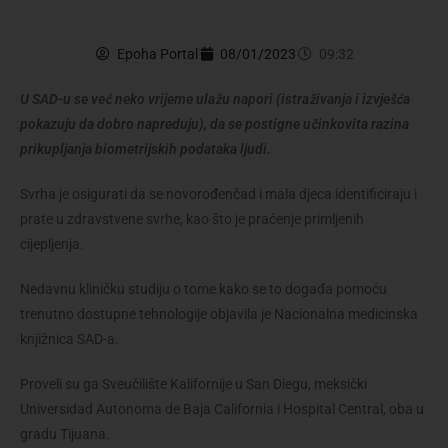
Epoha Portal
08/01/2023
09:32
U SAD-u se već neko vrijeme ulažu napori (istraživanja i izvješća
pokazuju da dobro napreduju), da se postigne učinkovita razina
prikupljanja biometrijskih podataka ljudi.
Svrha je osigurati da se novorođenčad i mala djeca identificiraju i
prate u zdravstvene svrhe, kao što je praćenje primljenih
cijepljenja.
Nedavnu kliničku studiju o tome kako se to događa pomoću
trenutno dostupne tehnologije objavila je Nacionalna medicinska
knjižnica SAD-a.
Proveli su ga Sveučilište Kalifornije u San Diegu, meksički
Universidad Autonoma de Baja California i Hospital Central, oba u
gradu Tijuana.