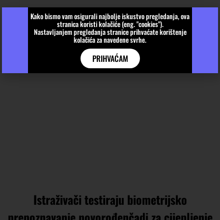
Kako bismo vam osigurali najbolje iskustvo pregledanja, ova
stranica koristi kolačiće (eng. "cookies").
Nastavljanjem pregledanja stranice prihvaćate korištenje
kolačića za navedene svrhe.
PRIHVAĆAM
Istraživači testiraju biometrijsko
prepoznavanje novorođenčadi za cijepljenje