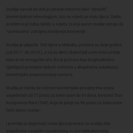
Studija navodi da dok je odrasle relativno lako “obraditi”
biometrijskom tehnologijom, isto ne vrijedi za malu djecu. Dakle,
problem koji treba riješiti, u svijetu za koji autori studije vjeruju da
“univerzalno” zahtijeva korištenje biometrije.
Studija je uključila 500 djece u Meksiku, praćena su dvije godine
(od 2017. do 2019.), a toj su djeci i dojenčadi uzeti otisci prstiju
kako bi se omogućilo ono što je poznato kao longitudinalno
(gledajući promjene tijekom vremena u skupinama subjekata)
biometrijsko prepoznavanje sustava.
Studija je otkrila da točnost biometrijske provjere ima stopu
uspješnosti od 77 posto za bebe stare do tri dana, koristeći True
Acceptance Rate (TAR), koja se penje na 96 posto za bebe stare
četiri dana i starije.
I premda su dojenčad i mala djeca praćena za studiju bila
angažirana vanjskim suradnicima, to jest Meksikancima,