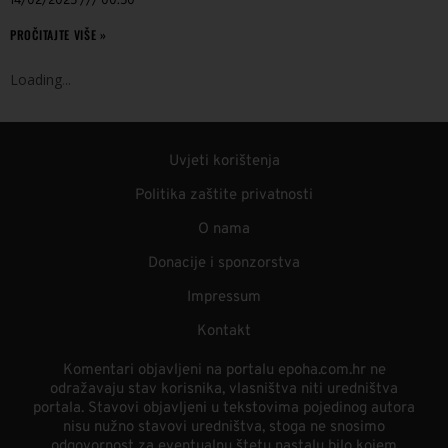
14/02/2025
00:50
PROČITAJTE VIŠE »
Loading
.
.
.
Uvjeti korištenja
Politika zaštite privatnosti
O nama
Donacije i sponzorstva
Impressum
Kontakt
Komentari objavljeni na portalu epoha.com.hr ne
odražavaju stav korisnika, vlasništva niti uredništva
portala. Stavovi objavljeni u tekstovima pojedinog autora
nisu nužno stavovi uredništva, stoga ne snosimo
odgovornost za eventualnu štetu nastalu bilo kojem