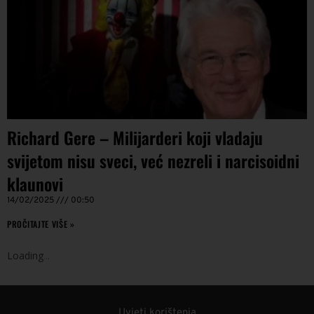
Richard Gere – Milijarderi koji vladaju
svijetom nisu sveci, već nezreli i narcisoidni
klaunovi
14/02/2025
00:50
PROČITAJTE VIŠE »
Loading
.
.
.
Uvjeti korištenja