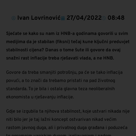
Ivan Lovrinović
27/04/2022
08:48
Sjećate se kako su nam iz HNB-a godinama govorili u svim
medijima da je stabilan (fiksni) tečaj kune ključni preduvjet
stabilnosti cijena? Danas o tome šute ili govore da ovaj
snažni rast inflacije treba rješavati vlada, a ne HNB.
Govore da treba smanjiti potrošnju, pa će se tako inflacija
povući, a to znači da trebamo pristati na pad životnog
standarda. To je bila i ostala glavna teza neoliberalnih
ekonomista u rješavanju inflacije.
Gdje se izgubila ta njihova stabilnost, koje ustvari nikada nije
niti bilo jer je taj lažni koncept ostvarivan nikad većim
rastom javnog duga, ali i privatnog duga građana i poduzeća