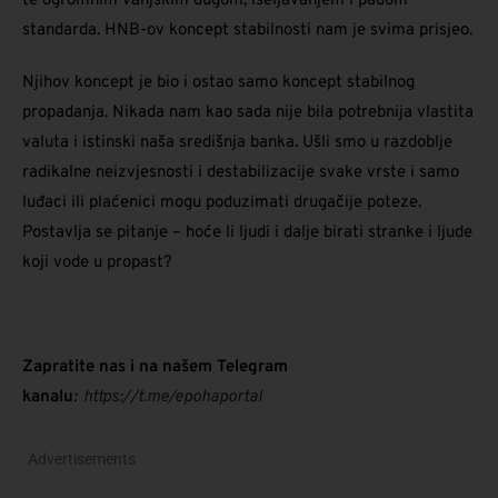
te ogromnim vanjskim dugom, iseljavanjem i padom
standarda. HNB-ov koncept stabilnosti nam je svima prisjeo.
Njihov koncept je bio i ostao samo koncept stabilnog
propadanja. Nikada nam kao sada nije bila potrebnija vlastita
valuta i istinski naša središnja banka. Ušli smo u razdoblje
radikalne neizvjesnosti i destabilizacije svake vrste i samo
luđaci ili plaćenici mogu poduzimati drugačije poteze.
Postavlja se pitanje – hoće li ljudi i dalje birati stranke i ljude
koji vode u propast?
Zapratite nas i na našem Telegram
kanalu
:
https://t.me/epohaportal
Advertisements