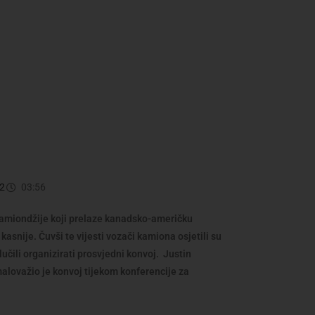
2
03:56
kamiondžije koji prelaze kanadsko-američku
kasnije. Čuvši te vijesti vozači kamiona osjetili su
učili organizirati prosvjedni konvoj. Justin
omalovažio je konvoj tijekom konferencije za