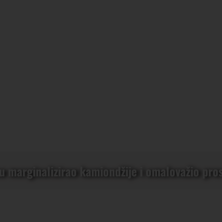
u marginalizirao kamiondžije i omalovažio pro