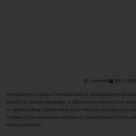
Ivan Kolić
29/01/202
Vlada premijera Justina Trudeaua uvela je obvezno cijepljenje za 
granicu 15. siječnja ove godine, a SAD su to isto učinile tjedan dana 
se ugroženo zbog činjenice da ih se na neki način ucjenjuje te su odl
Trudeau, koji je sada u izolaciji nakon što je bio izložen COVID-u, 
novinare u srijedu.