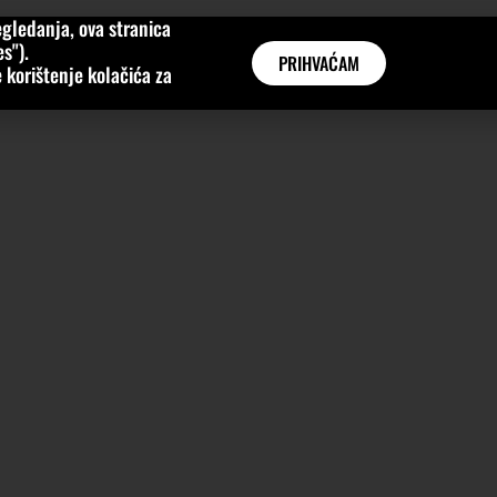
gledanja, ova stranica
MNE
KATEGORIJE
INTERVJUI
AKTUALNO
GLOBAL
s").
PRIHVAĆAM
 korištenje kolačića za