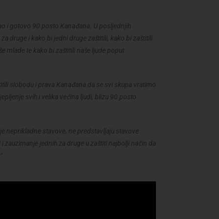
 kao i gotovo 90 posto Kanađana. U posljednjih
 druge i kako bi jedni druge zaštitili, kako bi zaštitili
naše mlade te kako bi zaštitili naše ljude poput
titili slobodu i prava Kanađana da se svi skupa vratimo
ljenje svih i velika većina ljudi, blizu 90 posto
oje neprikladne stavove, ne predstavljaju stavove
 i zauzimanje jednih za druge u zaštiti najbolji način da
“