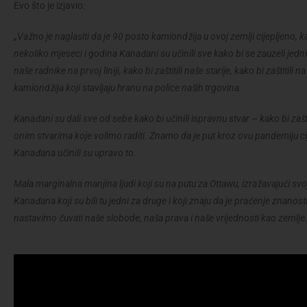
Evo što je izjavio:
„Važno je naglasiti da je 90 posto kamiondžija u ovoj zemlji cijepljeno,
nekoliko mjeseci i godina Kanađani su učinili sve kako bi se zauzeli jedni za
naše radnike na prvoj liniji, kako bi zaštitili naše starije, kako bi zaštitili 
kamiondžija koji stavljaju hranu na police naših trgovina.
Kanađani su dali sve od sebe kako bi učinili ispravnu stvar – kako bi zaš
onim stvarima koje volimo raditi. Znamo da je put kroz ovu pandemiju cijep
Kanađana učinili su upravo to.
Mala marginalna manjina ljudi koji su na putu za Ottawu, izražavajući sv
Kanađana koji su bili tu jedni za druge i koji znaju da je praćenje znanosti
nastavimo čuvati naše slobode, naša prava i naše vrijednosti kao zemlje.