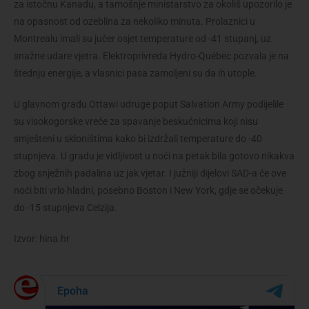
za istočnu Kanadu, a tamošnje ministarstvo za okoliš upozorilo je
na opasnost od ozeblina za nekoliko minuta. Prolaznici u
Montrealu imali su jučer osjet temperature od -41 stupanj, uz
snažne udare vjetra. Elektroprivreda Hydro-Québec pozvala je na
štednju energije, a vlasnici pasa zamoljeni su da ih utople.
U glavnom gradu Ottawi udruge poput Salvation Army podijelile
su visokogorske vreće za spavanje beskućnicima koji nisu
smješteni u skloništima kako bi izdržali temperature do -40
stupnjeva. U gradu je vidljivost u noći na petak bila gotovo nikakva
zbog snježnih padalina uz jak vjetar. I južniji dijelovi SAD-a će ove
noći biti vrlo hladni, posebno Boston i New York, gdje se očekuje
do -15 stupnjeva Celzija.
Izvor: hina.hr