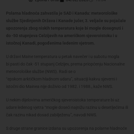
Polarna hladnoća zahvatila je SAD i Kanadu: meteorološke
službe Sjedinjenih Država i Kanade jučer, 3. veljače su pojačale
upozorenja zbog niskih temperatura koje bi mogle dosegnuti i
do -50 stupnjeva Celzijevih na američkom sjeveroistoku i u
istočnoj Kanadi, pogođenima ledenim vjetrom.
U državi Maine temperatura u petak navečer i u subotu mogla
bi pasti do čak -51 stupanj Celzijev, prema priopćenju Nacionalne
meteorološke službe (NWS). Radi se o
“epskom arktičkom hladnom udaru”, situaciji kakvu sjeverni i
istočni dio Mainea nije doživio od 1982. i 1988., kaže NWS.
U nekim dijelovima američkog sjeveroistoka temperature bi uz
udare ledenog vjetra “mogle doseći najnižu razinu u desetljećima ili
čak razinu nikad dosad zabilježenu”, navodi NWS.
S druge strane granice izdana su upozorenja na polarne hladnoće