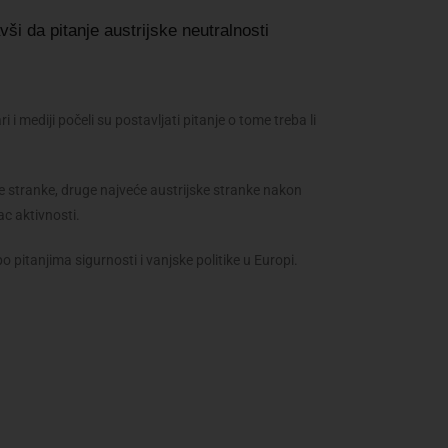
vši da pitanje austrijske neutralnosti
i i mediji počeli su postavljati pitanje o tome treba li
e stranke, druge najveće austrijske stranke nakon
c aktivnosti.
o pitanjima sigurnosti i vanjske politike u Europi.