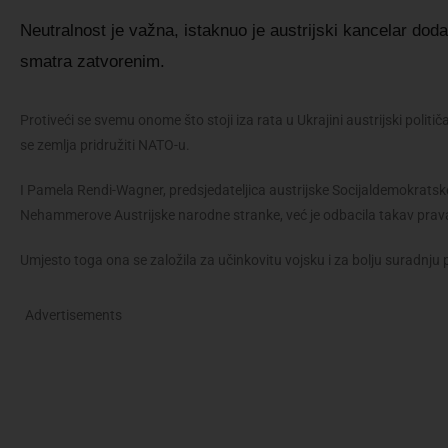
Neutralnost je važna, istaknuo je austrijski kancelar doda
smatra zatvorenim.
Protiveći se svemu onome što stoji iza rata u Ukrajini austrijski političar
se zemlja pridružiti NATO-u.
I Pamela Rendi-Wagner, predsjedateljica austrijske Socijaldemokratsk
Nehammerove Austrijske narodne stranke, već je odbacila takav prava
Umjesto toga ona se založila za učinkovitu vojsku i za bolju suradnju p
Advertisements