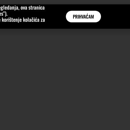
gledanja, ova stranica
MNE
KATEGORIJE
INTERVJUI
AKTUALNO
GLOBAL
s").
PRIHVAĆAM
 korištenje kolačića za