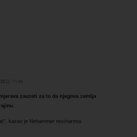
022
11:46
mjerava zauzeti za to da njegova zemlja
ajinu.
ostati”, kazao je Nehammer novinarima