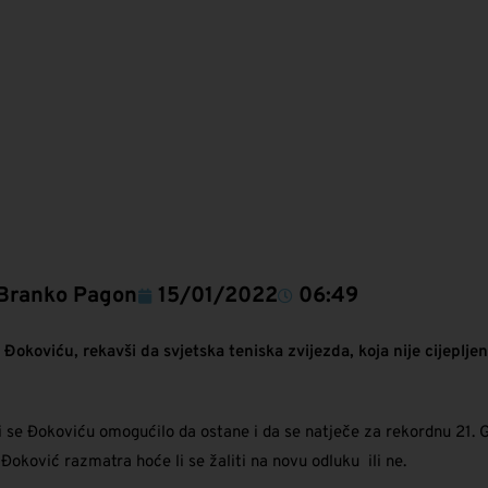
Branko Pagon
15/01/2022
06:49
Đokoviću, rekavši da svjetska teniska zvijezda, koja nije cijeplje
e Đokoviću omogućilo da ostane i da se natječe za rekordnu 21. Gra
 Đoković razmatra hoće li se žaliti na novu odluku ili ne.