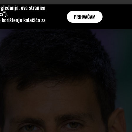
gledanja, ova stranica
MNE
KATEGORIJE
INTERVJUI
AKTUALNO
GLOBAL
s").
PRIHVAĆAM
 korištenje kolačića za