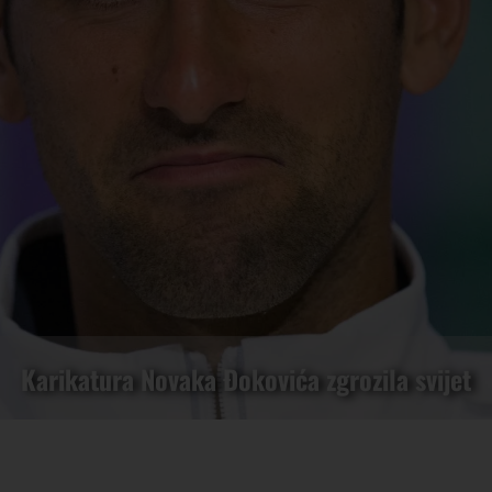
Karikatura Novaka Đokovića zgrozila svijet