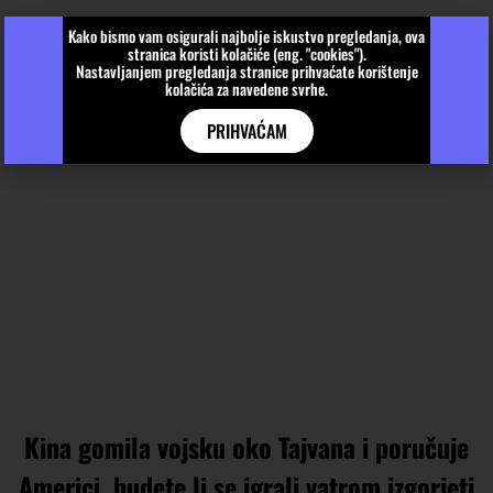
Kako bismo vam osigurali najbolje iskustvo pregledanja, ova
stranica koristi kolačiće (eng. "cookies").
Nastavljanjem pregledanja stranice prihvaćate korištenje
kolačića za navedene svrhe.
PRIHVAĆAM
Kina gomila vojsku oko Tajvana i poručuje
Americi, budete li se igrali vatrom izgorjeti