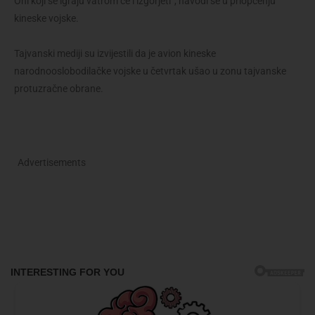
Oni koji se igraju vatrom će i izgorjeti”, navodi se u priopćenju
kineske vojske.
Tajvanski mediji su izvijestili da je avion kineske
narodnooslobodilačke vojske u četvrtak ušao u zonu tajvanske
protuzračne obrane.
Advertisements