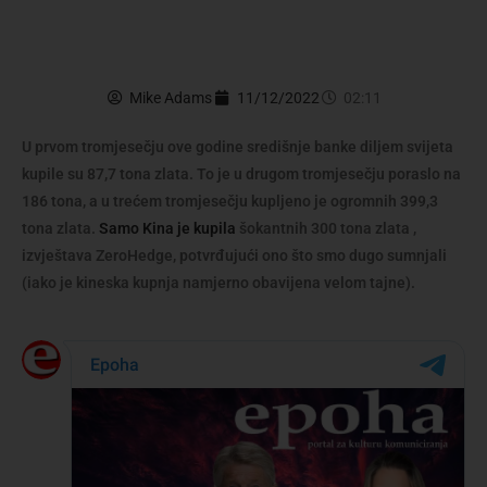
Mike Adams
11/12/2022
02:11
U prvom tromjesečju ove godine središnje banke diljem svijeta
kupile su 87,7 tona zlata. To je u drugom tromjesečju poraslo na
186 tona, a u trećem tromjesečju kupljeno je ogromnih 399,3
tona zlata.
Samo Kina je kupila
šokantnih 300 tona zlata ,
izvještava ZeroHedge, potvrđujući ono što smo dugo sumnjali
(iako je kineska kupnja namjerno obavijena velom tajne).