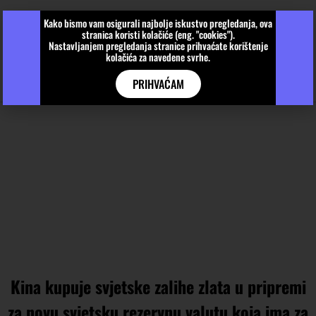
Kako bismo vam osigurali najbolje iskustvo pregledanja, ova
stranica koristi kolačiće (eng. "cookies").
Nastavljanjem pregledanja stranice prihvaćate korištenje
kolačića za navedene svrhe.
PRIHVAĆAM
Kina kupuje svjetske zalihe zlata u pripremi
za novu svjetsku rezervnu valutu koja ima za