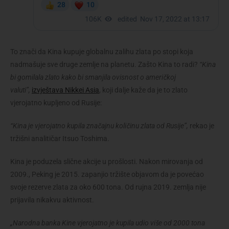
To znači da Kina kupuje globalnu zalihu zlata po stopi koja
nadmašuje sve druge zemlje na planetu. Zašto Kina to radi?
“Kina
bi gomilala zlato kako bi smanjila ovisnost o američkoj
valuti”,
izvještava Nikkei Asia
, koji dalje kaže da je to zlato
vjerojatno kupljeno od Rusije:
“Kina je vjerojatno kupila značajnu količinu zlata od Rusije”,
rekao je
tržišni analitičar Itsuo Toshima.
Kina je poduzela slične akcije u prošlosti. Nakon mirovanja od
2009., Peking je 2015. zapanjio tržište objavom da je povećao
svoje rezerve zlata za oko 600 tona. Od rujna 2019. zemlja nije
prijavila nikakvu aktivnost.
„Narodna banka Kine vjerojatno je kupila udio više od 2000 tona