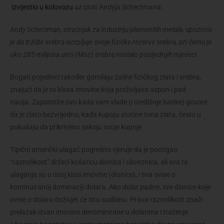
izvijestio u kolovozu
uz citat Andyja Schectmana:
Andy Schectman, stručnjak za industriju plemenitih metala, upozorio
je da tržište srebra iscrpljuje svoje fizičke rezerve srebra, pri čemu je
oko 285 milijuna unci (Moz) srebra nestalo posljednjih mjeseci.
Bogati pojedinci također gomilaju zalihe fizičkog zlata i srebra,
znajući da je to klasa imovine koja preživljava uspon i pad
nacija. Zapamtite ovo kada vam vlade (i središnje banke) govore
da je zlato bezvrijedno, kada kupuju stotine tona zlata, često u
pokušaju da prikriveno sakriju svoje kupnje.
Tipični američki ulagač pogrešno vjeruje da je postigao
“raznolikost” držeći košaricu dionica i obveznica, ali sva ta
ulaganja su u istoj klasi imovine (dionice), i sva ovise o
kontinuiranoj dominaciji dolara. Ako dolar padne, sve dionice koje
ovise o dolaru doživjet će istu sudbinu. Prava raznolikost znači
prelazak izvan imovine denominirane u dolarima i traženje