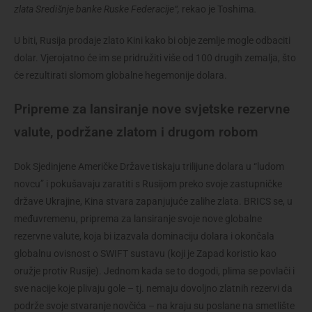
zlata Središnje banke Ruske Federacije“,
rekao je Toshima
.
U biti, Rusija prodaje zlato Kini kako bi obje zemlje mogle odbaciti
dolar. Vjerojatno će im se pridružiti više od 100 drugih zemalja, što
će rezultirati slomom globalne hegemonije dolara.
Pripreme za lansiranje nove svjetske rezervne
valute, podržane zlatom i drugom robom
Dok Sjedinjene Američke Države tiskaju trilijune dolara u “ludom
novcu” i pokušavaju zaratiti s Rusijom preko svoje zastupničke
države Ukrajine, Kina stvara zapanjujuće zalihe zlata. BRICS se, u
međuvremenu, priprema za lansiranje svoje nove globalne
rezervne valute, koja bi izazvala dominaciju dolara i okončala
globalnu ovisnost o SWIFT sustavu (koji je Zapad koristio kao
oružje protiv Rusije). Jednom kada se to dogodi, plima se povlači i
sve nacije koje plivaju gole – tj. nemaju dovoljno zlatnih rezervi da
podrže svoje stvaranje novčića – na kraju su poslane na smetlište