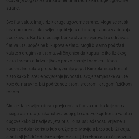
očuvanja bogatstva u instrumentima bez rizika druge ugovorne
strane.
Sve fiat valute imaju rizik druge ugovorne strane. Mogu se srušiti
bez upozorenja ako svijet izgubi vjeru u korumpiranost vlade koju
podržavaju. Kad bi središnje banke stvarno vjerovale u održivost
fiat valuta, uopće ne bi kupovale zlato. Mogli bi samo podržati
valute s drugim valutama. Ali činjenica da kupuju toliko fizičkog
zlata i srebra otkriva njihovo pravo znanje i namjeru. Kada
nacionalne valute propadnu, zemlje poput Kine planiraju koristiti
zlato kako bi stekle povjerenje javnosti u svoje zamjenske valute,
koje će, naravno, biti podržane zlatom, srebrom i drugom fizičkom
robom.
Čini se da je svijetu dosta povjerenja u fiat valutu iza koje nema
ničega osim što ju iskorištava odbjeglo carstvo koje koristi valutu i
dugove kako bi nacije svijeta prisililo na usklađenost. Vrijeme u
kojem se dolar koristio kao oružje protiv svijeta brzo se bliži kraju,
a oni koji još drže dolare umjesto zlata (ili srebra) ostat će praznih