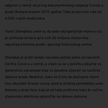
odgovor u zemlji od prvog dokumentiranog izbijanja Covida u
gradu Wuhanu krajem 2019. godine. Tada je pozvano više od
4.000 vojnih medicinara.
Vlasti Shanghaia uvele su do sada najrigoroznije mjere a cilj
je uzimanja briseva grla svih 26 milijuna stanovnika
najvećeg kineskog grada i glavnog financijskog centra.
Shanghai je prošli tjedan navodno postao jedno od najvećih
žarišta Covid-a u zemlji, a vlasti su se u početku odlučile za
djelomično zatvaranje koje će posebno utjecati na različite
dijelove grada. Međutim, kako se činilo da postojeće mjere
nisu obuzdale širenje virusa, grad je prošlog ponedjeljka uveo
blokadu u dvije faze, koja je od tada proširena kako bi većinu
stanovnika efektivno ograničila na njihove domove.