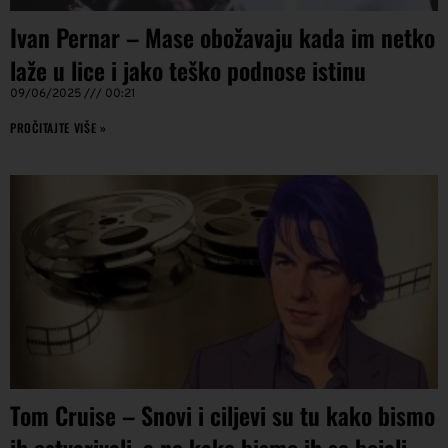
Ivan Pernar – Mase obožavaju kada im netko
laže u lice i jako teško podnose istinu
09/06/2025
00:21
PROČITAJTE VIŠE »
Tom Cruise – Snovi i ciljevi su tu kako bismo
ih ostvarivali, a ne kako bismo ih se bojali