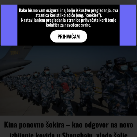
Kako bismo vam osigurali najbolje iskustvo pregledanja, ova
stranica koristi kolačiće (eng. "cookies").
Nastavljanjem pregledanja stranice prihvaćate korištenje
kolačića za navedene svrhe.
PRIHVAĆAM
Kina ponovno šokira – kao odgovor na novo
izbijanje kovida u Shanghaiu, vlada šalje