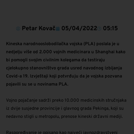
Petar Kovač
05/04/2022
05:15
Kineska narodnooslobodilačka vojska (PLA) poslala je u
nedjelju više od 2.000 vojnih medicinara u Shanghai kako
bi pomogli svojim civilnim kolegama da testiraju
cjelokupno stanovništvo grada usred navodnog izbijanja
Covid-a 19. Izvještaji koji potvrđuju da je vojska pozvana
pojavili su se u novinama PLA.
Vojno pojačanje sadrži preko 10.000 medicinskih stručnjaka
iz dvije susjedne provincije i glavnog grada Pekinga, koji su
nedavno stigli u metropolu, prenose kineski državni mediji.
Raspoređivanje je opisano kao najveći javnozdravstveni