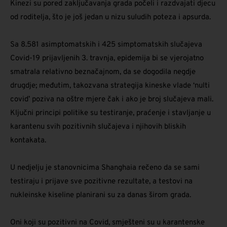
Kinezi su pored zaključavanja grada počeli i razdvajati djecu
od roditelja, što je još jedan u nizu suludih poteza i apsurda.
Sa 8.581 asimptomatskih i 425 simptomatskih slučajeva
Covid-19 prijavljenih 3. travnja, epidemija bi se vjerojatno
smatrala relativno beznačajnom, da se dogodila negdje
drugdje; međutim, takozvana strategija kineske vlade ‘nulti
covid’ poziva na oštre mjere čak i ako je broj slučajeva mali.
Ključni principi politike su testiranje, praćenje i stavljanje u
karantenu svih pozitivnih slučajeva i njihovih bliskih
kontakata.
U nedjelju je stanovnicima Shanghaia rečeno da se sami
testiraju i prijave sve pozitivne rezultate, a testovi na
nukleinske kiseline planirani su za danas širom grada.
Oni koji su pozitivni na Covid, smješteni su u karantenske