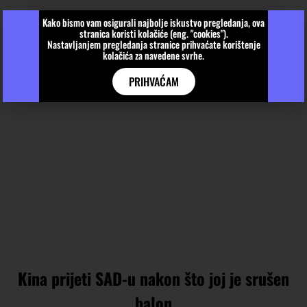
Kako bismo vam osigurali najbolje iskustvo pregledanja, ova
stranica koristi kolačiće (eng. "cookies").
Nastavljanjem pregledanja stranice prihvaćate korištenje
kolačića za navedene svrhe.
PRIHVAĆAM
Kina prijeti SAD-u nakon što joj je srušen
balon