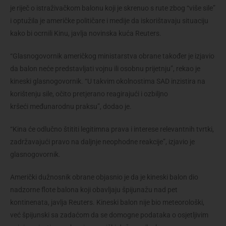
je riječ o istraživačkom balonu koji je skrenuo s rute zbog “više sile”
i optužila je američke političare i medije da iskorištavaju situaciju
kako bi ocrnili Kinu, javlja novinska kuća Reuters.
“Glasnogovornik američkog ministarstva obrane također je izjavio
da balon neće predstavljati vojnu ili osobnu prijetnju”, rekao je
kineski glasnogovornik. “U takvim okolnostima SAD inzistira na
korištenju sile, očito pretjerano reagirajući i ozbiljno
kršeći međunarodnu praksu”, dodao je.
“Kina će odlučno štititi legitimna prava i interese relevantnih tvrtki,
zadržavajući pravo na daljnje neophodne reakcije”, izjavio je
glasnogovornik.
Američki dužnosnik obrane objasnio je da je kineski balon dio
nadzorne flote balona koji obavljaju špijunažu nad pet
kontinenata, javlja Reuters. Kineski balon nije bio meteorološki,
već špijunski sa zadaćom da se domogne podataka o osjetljivim