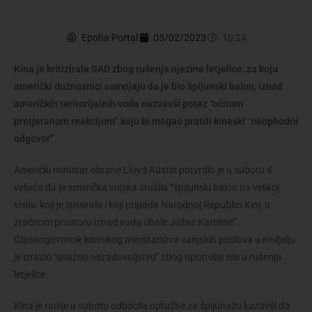
Epoha Portal
05/02/2023
10:24
Kina je kritizirala SAD zbog rušenja njezine letjelice, za koju
američki dužnosnici sumnjaju da je bio špijunski balon, iznad
američkih teritorijalnih voda nazvavši potez “očitom
pretjeranom reakcijom” koju bi mogao pratiti kineski “neophodni
odgovor”.
Američki ministar obrane Lloyd Austin potvrdio je u subotu 4.
veljače da je američka vojska srušila “špijunski balon na velikoj
visini, koji je lansirala i koji pripada Narodnoj Republici Kini, u
zračnom prostoru iznad voda obale Južne Karoline”.
Glasnogovornik kineskog ministarstva vanjskih poslova u nedjelju
je izrazio “snažno nezadovoljstvo” zbog upotrebe sile u rušenju
letjelice.
Kina je ranije u subotu odbacila optužbe za špijunažu kazavši da