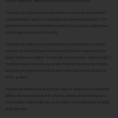
vojnim mjestima, rekao je američki dužnosnik obrane.
Pentagon je objavio prisutnost balona u četvrtak, kad je lebdio
iznad Montane, gdje je u vojnoj bazi na sjeveru pohranjeno 150
interkontinentalnih balističkih projektila naoružanih nuklearnim
bojnim glavama, prema izvješću.
Pentagon je objavio da je predsjednik već istoga dana odobrio
rušenje. Američki državni tajnik Antony Blinken ocijenio je da je
upad “balona za nadzor” u američki zračni prostor “neprihvatljiv” i
“neodgovoran” te je otkazao posjet Pekingu planiran za nedjelju.
To bi bio prvi posjet Kini jednog američkog državnog tajnika od
2018. godine.
Odgađanje Blinkenova putovanja, koje su dogovorili u studenom
Biden i kineski predsjednik Xi Jinping, udarac je za one koji su u
tom posjetu vidjeli priliku da se stabilizira sve lošiji odnos između
dviju zemalja.