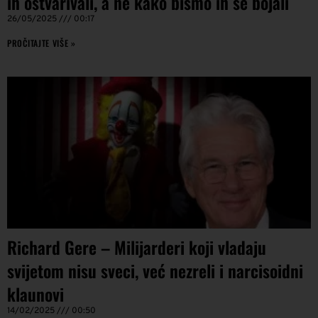
ih ostvarivali, a ne kako bismo ih se bojali
26/05/2025
00:17
PROČITAJTE VIŠE »
Richard Gere – Milijarderi koji vladaju
svijetom nisu sveci, već nezreli i narcisoidni
klaunovi
14/02/2025
00:50