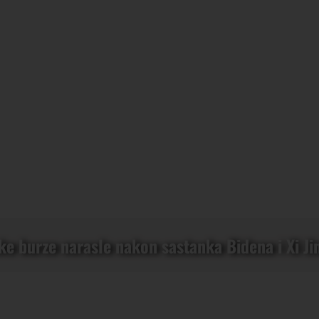
ke burze narasle nakon sastanka Bidena i Xi Ji