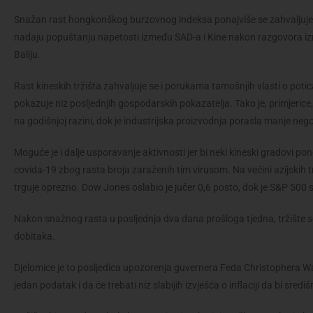
Snažan rast hongkonškog burzovnog indeksa ponajviše se zahvaljuje 
nadaju popuštanju napetosti između SAD-a i Kine nakon razgovora iz
Baliju.
Rast kineskih tržišta zahvaljuje se i porukama tamošnjih vlasti o pot
pokazuje niz posljednjih gospodarskih pokazatelja. Tako je, primjerice,
na godišnjoj razini, dok je industrijska proizvodnja porasla manje nego
Moguće je i dalje usporavanje aktivnosti jer bi neki kineski gradovi po
covida-19 zbog rasta broja zaraženih tim virusom. Na većini azijskih t
trguje oprezno. Dow Jones oslabio je jučer 0,6 posto, dok je S&P 500 
Nakon snažnog rasta u posljednja dva dana prošloga tjedna, tržište se u
dobitaka.
Djelomice je to posljedica upozorenja guvernera Feda Christophera Wal
jedan podatak i da će trebati niz slabijih izvješća o inflaciji da bi sr