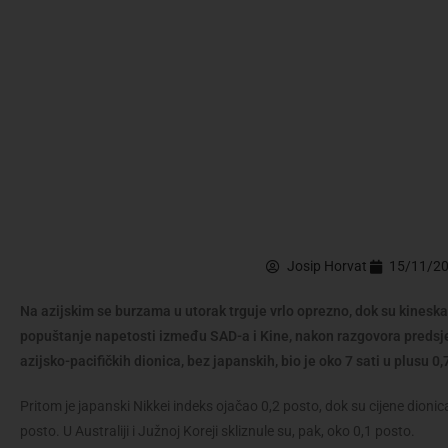
Josip Horvat
15/11/2
Na azijskim se burzama u utorak trguje vrlo oprezno, dok su kineska
popuštanje napetosti između SAD-a i Kine, nakon razgovora predsj
azijsko-pacifičkih dionica, bez japanskih, bio je oko 7 sati u plusu 0,
Pritom je japanski Nikkei indeks ojačao 0,2 posto, dok su cijene dioni
posto. U Australiji i Južnoj Koreji skliznule su, pak, oko 0,1 posto.