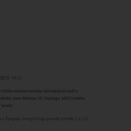
022
09:22
 tržišta snažno narasla zahvaljujući nadi u
ednika Joea Bidena i Xi Jinpinga. MSCI indeks
7 posto.
ca u Šangaju i Hong Kongu porasle između 1,3 i 3,2