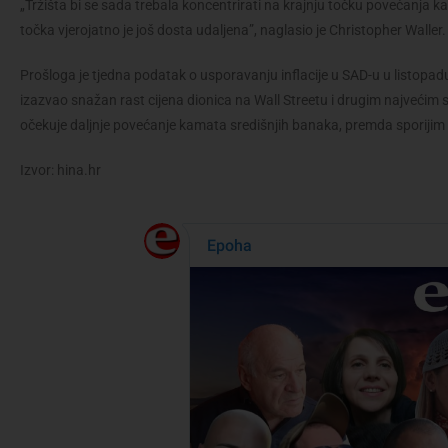
„Tržišta bi se sada trebala koncentrirati na krajnju točku povećanja 
točka vjerojatno je još dosta udaljena”, naglasio je Christopher Waller.
Prošloga je tjedna podatak o usporavanju inflacije u SAD-u u listopadu
izazvao snažan rast cijena dionica na Wall Streetu i drugim najvećim s
očekuje daljnje povećanje kamata središnjih banaka, premda sporij
Izvor: hina.hr