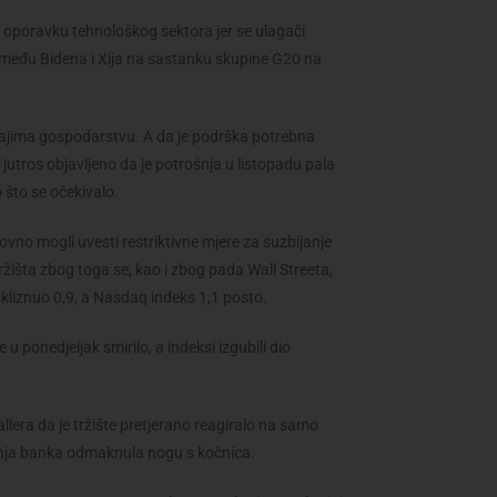
oporavku tehnološkog sektora jer se ulagači
među Bidena i Xija na sastanku skupine G20 na
icajima gospodarstvu. A da je podrška potrebna
 jutros objavljeno da je potrošnja u listopadu pala
 što se očekivalo.
novno mogli uvesti restriktivne mjere za suzbijanje
ržišta zbog toga se, kao i zbog pada Wall Streeta,
skliznuo 0,9, a Nasdaq indeks 1,1 posto.
 ponedjeljak smirilo, a indeksi izgubili dio
lera da je tržište pretjerano reagiralo na samo
edišnja banka odmaknula nogu s kočnica.