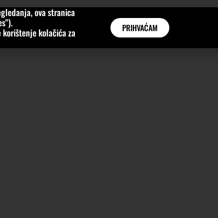
gledanja, ova stranica
MNE
KATEGORIJE
INTERVJUI
AKTUALNO
GLOBAL
s").
PRIHVAĆAM
 korištenje kolačića za