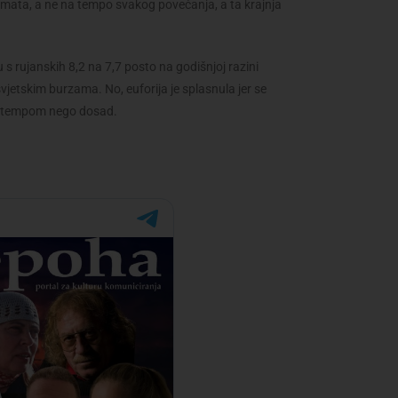
kamata, a ne na tempo svakog povećanja, a ta krajnja
 s rujanskih 8,2 na 7,7 posto na godišnjoj razini
vjetskim burzama. No, euforija je splasnula jer se
im tempom nego dosad.