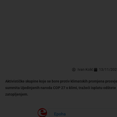
Ivan Kolić
13/11/202
Aktivističke skupine koje se bore protiv klimatskih promjena prosv
summita Ujedinjenih naroda COP 27 o klimi, tražeći isplatu odštete
zatopljenjem.