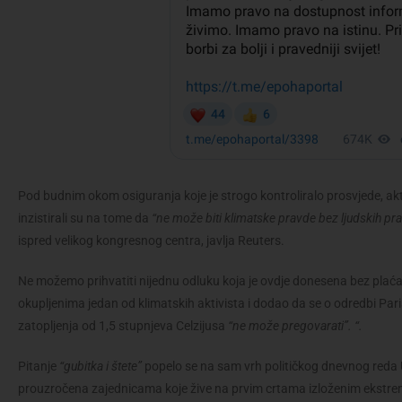
Pod budnim okom osiguranja koje je strogo kontroliralo prosvjede, akt
inzistirali su na tome da
“ne može biti klimatske pravde bez ljudskih pr
ispred velikog kongresnog centra, javlja Reuters.
Ne možemo prihvatiti nijednu odluku koja je ovdje donesena bez plaća
okupljenima jedan od klimatskih aktivista i dodao da se o odredbi P
zatopljenja od 1,5 stupnjeva Celzijusa
“ne može pregovarati”. “.
Pitanje
“gubitka i štete”
popelo se na sam vrh političkog dnevnog reda U
prouzročena zajednicama koje žive na prvim crtama izloženim ekstre