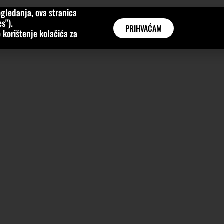
gledanja, ova stranica
MNE
KATEGORIJE
INTERVJUI
AKTUALNO
GLOBAL
s").
PRIHVAĆAM
 korištenje kolačića za