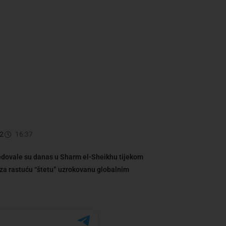
2
16:37
jedovale su danas u Sharm el-Sheikhu tijekom
 za rastuću “štetu” uzrokovanu globalnim