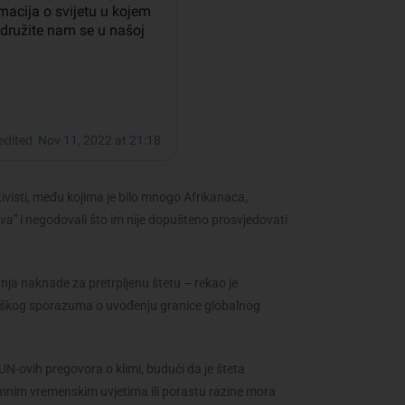
ivisti, među kojima je bilo mnogo Afrikanaca,
ava”
i negodovali što im nije dopušteno prosvjedovati
nja naknade za pretrpljenu štetu – rekao je
ariškog sporazuma o uvođenju granice globalnog
N-ovih pregovora o klimi, budući da je šteta
mnim vremenskim uvjetima ili porastu razine mora