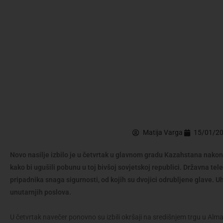
Matija Varga
15/01/2
Novo nasilje izbilo je u četvrtak u glavnom gradu Kazahstana nakon
kako bi ugušili pobunu u toj bivšoj sovjetskoj republici. Državna tel
pripadnika snaga sigurnosti, od kojih su dvojici odrubljene glave. Uh
unutarnjih poslova.
U četvrtak navečer ponovno su izbili okršaji na središnjem trgu u Almat