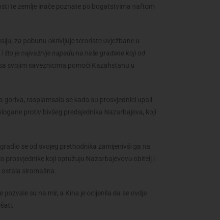
snosti te zemlje inače poznate po bogatstvima naftom
siju, za pobunu okrivljuje teroriste uvježbane u
e i što je najvažnije napadu na naše građane koji od
 sa svojim saveznicima pomoći Kazahstanu u
 goriva, rasplamsala se kada su prosvjednici upali
u slogane protiv bivšeg predsjednika Nazarbajeva, koji
 ogradio se od svojeg prethodnika zamijenivši ga na
lo prosvjednike koji optužuju Nazarbajevovu obitelj i
e ostala siromašna.
pozvale su na mir, a Kina je ocijenila da se ovdje
šati.