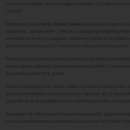
i stotine prosvjednika. Riječ je o najgorem nasilju u 30 godina neovi
i uranom.
Predsjednik države
Kasim-Žomart Tokajev
, koji je pozvao u pomoć Ru
inozemstvu. Jer, kako kaže –
„Riječ je o potkopavanju integriteta zemlj
mene traže da im hitno pomognem“.
Moskva je objavila da će zajedno
„protuterorističkoj operaciji“ i smatra da je pobuna inspirirana izvana.
Pobuna, koja je počela kao prosvjed protiv novogodišnjeg poskupljenja
u javne zgrade u Almatiju i drugim gradovima i zapalili ih. Izvikivali s
se povukao s vlasti 2019. godine.
Tokajev je raspustio vladu, ukinuo odluku o povećanju cijena goriva i
dužnosti predsjednika utjecajnog Vijeća za sigurnost. No, to nije umiri
saveznike da su se obogatili na nafti i rudnim bogatstvima, a zemlja j
Nazarbajev nije viđen u javnosti od početka prosvjeda. Zapadne zemlje 
radi o unutarnjem pitanju Kazahstana u koje se nitko ne bi trebao mije