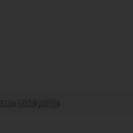
kama zatukli policiju