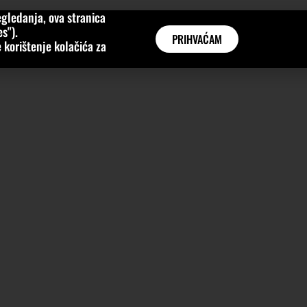
gledanja, ova stranica
MNE
KATEGORIJE
INTERVJUI
AKTUALNO
GLOBAL
s").
PRIHVAĆAM
 korištenje kolačića za