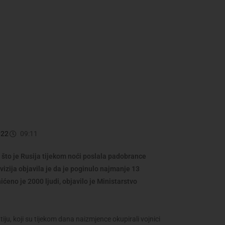
022
09:11
 što je Rusija tijekom noći poslala padobrance
evizija objavila je da je poginulo najmanje 13
ićeno je 2000 ljudi, objavilo je Ministarstvo
iju, koji su tijekom dana naizmjence okupirali vojnici