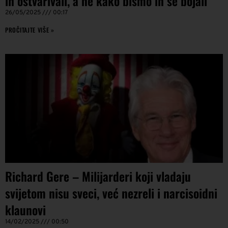
ih ostvarivali, a ne kako bismo ih se bojali
26/05/2025
00:17
PROČITAJTE VIŠE »
Richard Gere – Milijarderi koji vladaju
svijetom nisu sveci, već nezreli i narcisoidni
klaunovi
14/02/2025
00:50