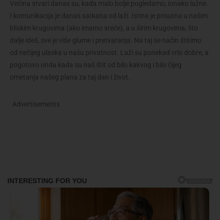
Većina stvari danas su, kada malo bolje pogledamo, ionako lažne.
I komunikacija je danas satkana od laži. Istina je prisutna u našim
bliskim krugovima (ako imamo sreće), a u širim krugovima, što
dalje ideš, sve je više glume i pretvaranja. Na taj se način štitimo
od nečijeg ulaska u našu privatnost. Laži su ponekad vrlo dobre, a
pogotovo onda kada su naš štit od bilo kakvog i bilo čijeg
ometanja našeg plana za taj dan i život.
Advertisements