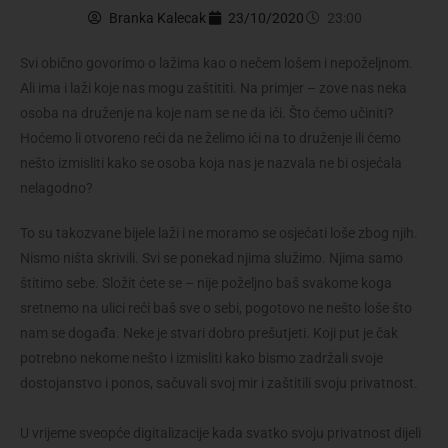
Branka Kalecak
23/10/2020
23:00
Svi obično govorimo o lažima kao o nečem lošem i nepoželjnom.
Ali ima i laži koje nas mogu zaštititi. Na primjer – zove nas neka
osoba na druženje na koje nam se ne da ići. Što ćemo učiniti?
Hoćemo li otvoreno reći da ne želimo ići na to druženje ili ćemo
nešto izmisliti kako se osoba koja nas je nazvala ne bi osjećala
nelagodno?
To su takozvane bijele laži i ne moramo se osjećati loše zbog njih.
Nismo ništa skrivili. Svi se ponekad njima služimo. Njima samo
štitimo sebe. Složit ćete se – nije poželjno baš svakome koga
sretnemo na ulici reći baš sve o sebi, pogotovo ne nešto loše što
nam se događa. Neke je stvari dobro prešutjeti. Koji put je čak
potrebno nekome nešto i izmisliti kako bismo zadržali svoje
dostojanstvo i ponos, sačuvali svoj mir i zaštitili svoju privatnost.
U vrijeme sveopće digitalizacije kada svatko svoju privatnost dijeli