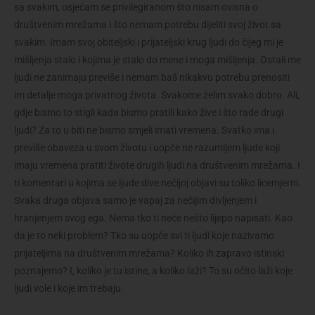
sa svakim, osjećam se privilegiranom što nisam ovisna o
društvenim mrežama i što nemam potrebu dijeliti svoj život sa
svakim. Imam svoj obiteljski i prijateljski krug ljudi do čijeg mi je
mišljenja stalo i kojima je stalo do mene i moga mišljenja. Ostali me
ljudi ne zanimaju previše i nemam baš nikakvu potrebu prenositi
im detalje moga privatnog života. Svakome želim svako dobro. Ali,
gdje bismo to stigli kada bismo pratili kako žive i što rade drugi
ljudi? Za to u biti ne bismo smjeli imati vremena. Svatko ima i
previše obaveza u svom životu i uopće ne razumijem ljude koji
imaju vremena pratiti živote drugih ljudi na društvenim mrežama. I
ti komentari u kojima se ljude dive nečijoj objavi su toliko licemjerni.
Svaka druga objava samo je vapaj za nečijim divljenjem i
hranjenjem svog ega. Nema tko ti neće nešto lijepo napisati. Kao
da je to neki problem? Tko su uopće svi ti ljudi koje nazivamo
prijateljima na društvenim mrežama? Koliko ih zapravo istinski
poznajemo? I, koliko je tu istine, a koliko laži? To su očito laži koje
ljudi vole i koje im trebaju.