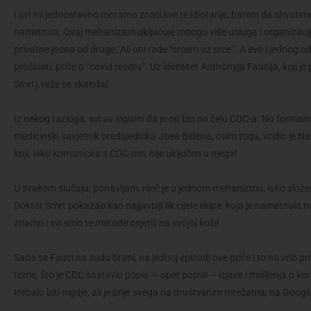
I svi mi jednostavno moramo znati sve te idiotarije, barem da shvatim
nametnuti. Ovaj mehanizam uključuje mnogo više usluga i organizacija,
privatne jedna od druge. Ali oni rade “srcem uz srce”. A evo i jednog o
prošlosti, priče o “covid resetu”. Uz identitet Anthonyja Faucija, koji 
Smrt),veže se skandal.
Iz nekog razloga, svi su sigurni da je on bio na čelu CDC-a. No formalno 
medicinski savjetnik predsjednika Joea Bidena, osim toga, vodio je Nacio
koji, iako komunicira s CDC-om, nije uključen u njega!
U svakom slučaju, ponavljam, riječ je o jednom mehanizmu, iako slože
Doktor Smrt pokazao kao najjavniji lik cijele ekipe, koja je nametnula
znamo i svi smo te metode osjetili na svojoj koži!
Sada se Fauci na sudu brani, na jednoj epizodi ove priče i to na vrlo pri
tome, što je CDC sastavio popis — opet popis! – izjave i mišljenja o kor
trebalo biti nigdje, ali je prije svega na društvenim mrežama, na Goo