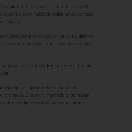
enje platformi, uključena je jedna indonezijska IT
nito, cenzura u svom najčišćem obliku, samo….cenzura
vom zakonu)!
a svjetski poznatih virologa. Dr. Fauci je sudjelovao
m, koja je sada zaštićena na vrlo jednostavan način:
pošti, a ne sjeća se koje je upute o cenzuri osobno
sjećanja.
m naočalama iza kojih stoje dobro naoružani
r ne širi tako. Zaboravite i na mrežu “organizacija
vo iste mreže ljudi koja stoji, takoreći po strani.