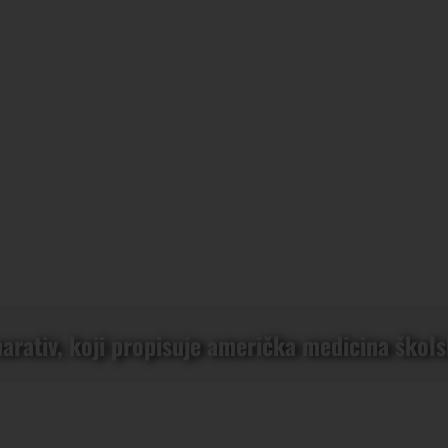
rativ, koji propisuje američka medicina škols