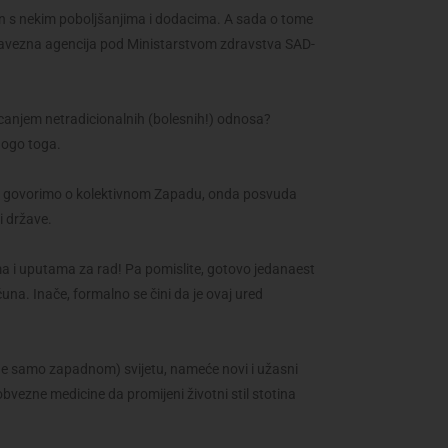
jen s nekim poboljšanjima i dodacima. A sada o tome
je savezna agencija pod Ministarstvom zdravstva SAD-
icanjem netradicionalnih (bolesnih!) odnosa?
mnogo toga.
ko govorimo o kolektivnom Zapadu, onda posvuda
i države.
a i uputama za rad! Pa pomislite, gotovo jedanaest
čuna. Inače, formalno se čini da je ovaj ured
 ne samo zapadnom) svijetu, nameće novi i užasni
obvezne medicine da promijeni životni stil stotina