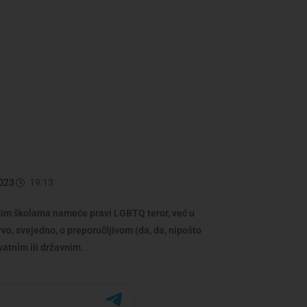
023
19:13
ičkim školama nameće pravi LGBTQ teror, već u
prvo, svejedno, o preporučljivom (da, da, nipošto
vatnim ili državnim.