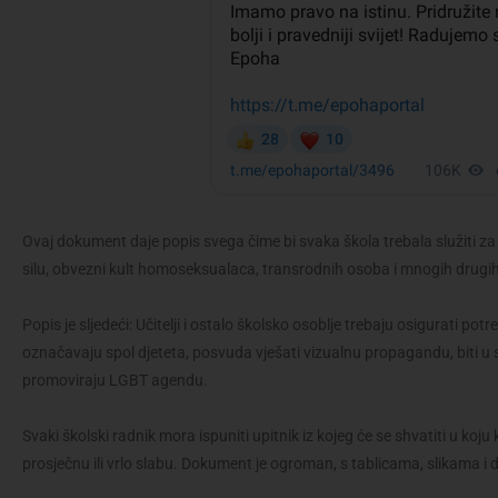
Ovaj dokument daje popis svega čime bi svaka škola trebala služiti za
silu, obvezni kult homoseksualaca, transrodnih osoba i mnogih drugih
Popis je sljedeći: Učitelji i ostalo školsko osoblje trebaju osigurati potr
označavaju spol djeteta, posvuda vješati vizualnu propagandu, biti u
promoviraju LGBT agendu.
Svaki školski radnik mora ispuniti upitnik iz kojeg će se shvatiti u k
prosječnu ili vrlo slabu. Dokument je ogroman, s tablicama, slikama i