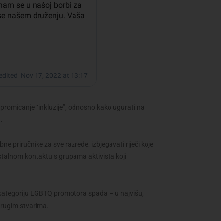
 promicanje “inkluzije”, odnosno kako ugurati na
.
ebne priručnike za sve razrede, izbjegavati riječi koje
 stalnom kontaktu s grupama aktivista koji
oju kategoriju LGBTQ promotora spada – u najvišu,
 drugim stvarima.