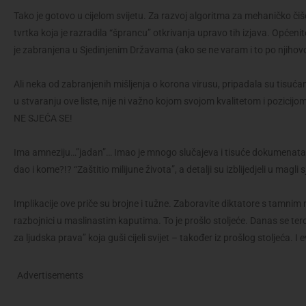
Tako je gotovo u cijelom svijetu. Za razvoj algoritma za mehaničko čišć
tvrtka koja je razradila “šprancu” otkrivanja upravo tih izjava. Opće
je zabranjena u Sjedinjenim Državama (ako se ne varam i to po njiho
Ali neka od zabranjenih mišljenja o korona virusu, pripadala su tisućam
u stvaranju ove liste, nije ni važno kojom svojom kvalitetom i pozicijo
NE SJEĆA SE!
Ima amneziju…”jadan”… Imao je mnogo slučajeva i tisuće dokumenata u 
dao i kome?!? “Zaštitio milijune života”, a detalji su izblijedjeli u magli 
Implikacije ove priče su brojne i tužne. Zaboravite diktatore s tamni
razbojnici u maslinastim kaputima. To je prošlo stoljeće. Danas se tero
za ljudska prava” koja guši cijeli svijet – također iz prošlog stoljeća. I e
Advertisements