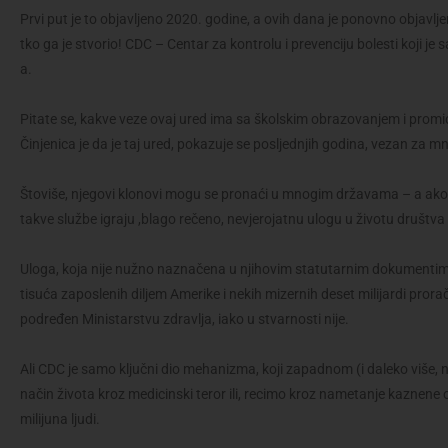
Prvi put je to objavljeno 2020. godine, a ovih dana je ponovno objavl
tko ga je stvorio! CDC – Centar za kontrolu i prevenciju bolesti koji 
a.
Pitate se, kakve veze ovaj ured ima sa školskim obrazovanjem i prom
Činjenica je da je taj ured, pokazuje se posljednjih godina, vezan za 
Štoviše, njegovi klonovi mogu se pronaći u mnogim državama – a a
takve službe igraju ,blago rečeno, nevjerojatnu ulogu u životu društva 
Uloga, koja nije nužno naznačena u njihovim statutarnim dokumentim
tisuća zaposlenih diljem Amerike i nekih mizernih deset milijardi prora
podređen Ministarstvu zdravlja, iako u stvarnosti nije.
Ali CDC je samo ključni dio mehanizma, koji zapadnom (i daleko više,
način života kroz medicinski teror ili, recimo kroz nametanje kaznene 
milijuna ljudi.