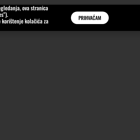
gledanja, ova stranica
MNE
KATEGORIJE
INTERVJUI
AKTUALNO
GLOBAL
s").
PRIHVAĆAM
 korištenje kolačića za