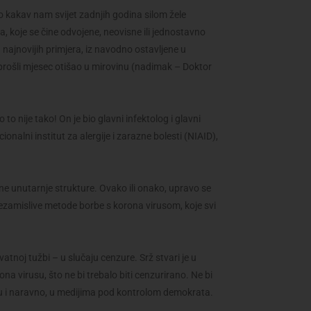
o kakav nam svijet zadnjih godina silom žele
 koje se čine odvojene, neovisne ili jednostavno
d najnovijih primjera, iz navodno ostavljene u
je prošli mjesec otišao u mirovinu (nadimak – Doktor
to nije tako! On je bio glavni infektolog i glavni
nalni institut za alergije i zarazne bolesti (NIAID),
ne unutarnje strukture. Ovako ili onako, upravo se
 nezamislive metode borbe s korona virusom, koje svi
vatnoj tužbi – u slučaju cenzure. Srž stvari je u
ona virusu, što ne bi trebalo biti cenzurirano. Ne bi
glu i naravno, u medijima pod kontrolom demokrata.