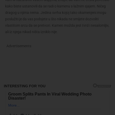
kako biste ustanovili da se radi o kamenu s lažnim sjajem. Ničeg
dragog u njima nema. Jedina svrha kojoj tako okamenjeni mogu
poslužiti je da vas podsjete u što nikada ne smijete dozvoliti
vlastitom srcu da se pretvori. Kamen možda jest tvrd i nesalomljiv,
ali iz njega nikad ništa izniklo nije.
Advertisements