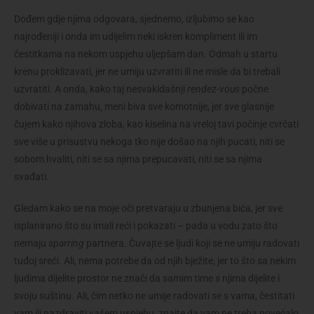
Dođem gdje njima odgovara, sjednemo, izljubimo se kao
najrođeniji i onda im udijelim neki iskren kompliment ili im
čestitkama na nekom uspjehu uljepšam dan. Odmah u startu
krenu proklizavati, jer ne umiju uzvratiti ili ne misle da bi trebali
uzvratiti. A onda, kako taj nesvakidašnji
rendez-vous
počne
dobivati na zamahu, meni biva sve komotnije, jer sve glasnije
čujem kako njihova zloba, kao kiselina na vreloj tavi počinje cvrčati
sve više u prisustvu nekoga tko nije došao na njih pucati, niti se
sobom hvaliti, niti se sa njima prepucavati, niti se sa njima
svađati.
Gledam kako se na moje oči pretvaraju u zbunjena bića, jer sve
isplanirano što su imali reći i pokazati – pada u vodu zato što
nemaju
sparring
partnera. Čuvajte se ljudi koji se ne umiju radovati
tuđoj sreći. Ali, nema potrebe da od njih bježite, jer to što sa nekim
ljudima dijelite prostor ne znači da samim time s njima dijelite i
svoju suštinu. Ali, čim netko ne umije radovati se s vama, čestitati
vam ili nazdraviti vašem uspjehu, znajte da vam ne treba povećalo