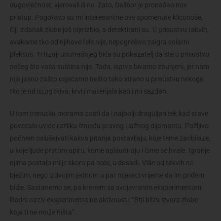
dugovječnost, vjerovali ili ne. Zato, Dalibor je pronašao nov
pristup. Pogotovo su mi interesantne ove spomenute kliconoše,
čiji izdanak zlobe još nije izbio, a detektirani su. U prisustvu takvih,
svakome tko od njihove fele nije, nepogrešivo zaigra solarni
pleksus. Ti trzaji unutrašnjeg bića su pokazatelj da ste u prisustvu
nečeg što vaša suština nije. Tada, isprva bivamo zbunjeni, jer nam
nije jasno zašto osjećamo nešto tako strano u prisustvu nekoga
tko je od istog tkiva, krvi i materijala kao i mi sazdan.
U tom trenutku moramo znati da i najbolji draguljari tek kad stave
povećalo uvide razliku između pravog i lažnog dijamanta. Pažljivo
počnem osluškivati kakva pitanja postavljaju, koje teme zaobilaze,
u koje ljude prstom upiru, kome aplaudiraju i čime se hvale. Igranje
njima postalo mi je skoro pa hobi, u dosadi. Više od takvih ne
bježim, nego izdvojim jednom u par mjeseci vrijeme da im priđem
bliže. Sastanemo se, pa krenem sa svojevrsnim eksperimentom.
Radni naziv eksperimentalne aktivnosti: “Biti blizu izvora zlobe
koja ti ne može ništa”.