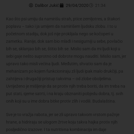
Dalibor Jukić
29/04/2020
21:34
Kao što psi umiju da namirišu strah, ptice zemljotres, a štakori
poplavu – tako i ja umijem da namirišem ljudsku zlobu. I to u
početnom stadiju, dok još nije proklijala nego se kočoperi u
zametku. Ranije, dok sam bio mlađi i nesigurniji u sebe, povlačio
bih se, sklanjao bih se, štitio bih se. Mislio sam da mi ljudi koji u
sebi gaje nešto suprotno od dobrote mogu nauditi. Mislio sam, jer
upravo tako misli većina ljudi. Međutim, shvatio sam da je
mehanizam po kojem funkcioniraju zli ljudi ipak malo drukčiji, pa
zahtijeva i drugačiji pristup takvima – od zlobe oboljelima.
Uvriježeno je mišljenje da se protiv njih treba boriti, da im treba na
put stati, sjeme satrti, i na kraju obznaniti pobjedu dobra, tj. svih
onih koji su u ime dobra bitke protiv zlih i vodili. Budalaština.
Sve je to vražja rabota, jer se zli upravo takvom vrstom pažnje
hrane, a hidriraju se ulogom žrtve koju takva hajka protiv njih
posljedično izazove. I ta nutritivna kombinacija im daje