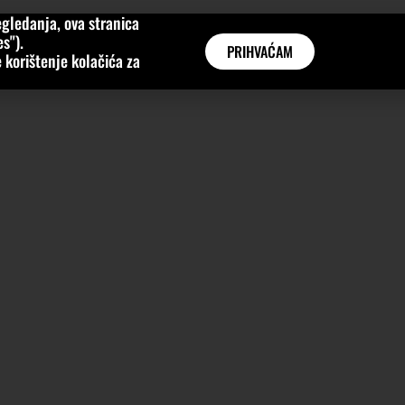
gledanja, ova stranica
MNE
KATEGORIJE
INTERVJUI
AKTUALNO
GLOBAL
s").
PRIHVAĆAM
 korištenje kolačića za