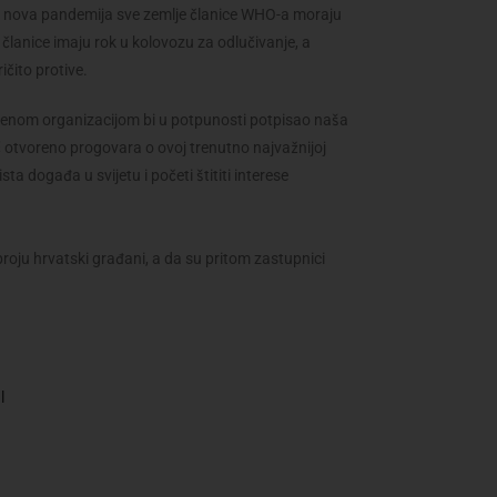
i nova pandemija sve zemlje članice WHO-a moraju
lanice imaju rok u kolovozu za odlučivanje, a
čito protive.
enom organizacijom bi u potpunosti potpisao naša
ć otvoreno progovara o ovoj trenutno najvažnijoj
ta događa u svijetu i početi štititi interese
oju hrvatski građani, a da su pritom zastupnici
l