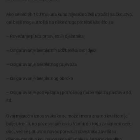
Ako se već tih 100 milijuna kuna mjesečno želi utrošiti na školstvo,
oni bi se mogli utrošiti na neke druge potrebe kao što su:
– Povećanje plaća prosvjetnih djelatnika
– Osiguravanje besplatnih udžbenika svoj djeci
– Osiguravanje besplatnog prijevoza
– Osiguravanje besplatnog obroka
– Osiguravanje potrepština i potrošnog materijala za nastavu itd.
itd.
Ovaj mjesečni iznos svakako se može i mora znatno kvalitetnije i
bolje utrošiti, no poznavajući našu Vladu, do toga zasigurno neće
doći, već će ponovno novac poreznih obveznika završiti u
džepovima onih koji ga ionako već imaju i više nego dovoljno.