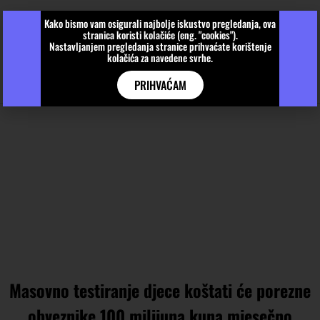
Kako bismo vam osigurali najbolje iskustvo pregledanja, ova
stranica koristi kolačiće (eng. "cookies").
Nastavljanjem pregledanja stranice prihvaćate korištenje
kolačića za navedene svrhe.
PRIHVAĆAM
Masovno testiranje djece koštati će porezne
obveznike 100 milijuna kuna mjesečno