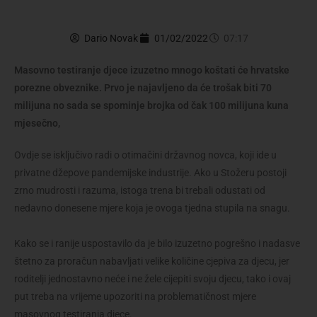
Dario Novak
01/02/2022
07:17
Masovno testiranje djece izuzetno mnogo koštati će hrvatske
porezne obveznike. Prvo je najavljeno da će trošak biti 70
milijuna no sada se spominje brojka od čak 100 milijuna kuna
mjesečno,
Ovdje se isključivo radi o otimačini državnog novca, koji ide u
privatne džepove pandemijske industrije. Ako u Stožeru postoji
zrno mudrosti i razuma, istoga trena bi trebali odustati od
nedavno donesene mjere koja je ovoga tjedna stupila na snagu.
Kako se i ranije uspostavilo da je bilo izuzetno pogrešno i nadasve
štetno za proračun nabavljati velike količine cjepiva za djecu, jer
roditelji jednostavno neće i ne žele cijepiti svoju djecu, tako i ovaj
put treba na vrijeme upozoriti na problematičnost mjere
masovnog testiranja djece.