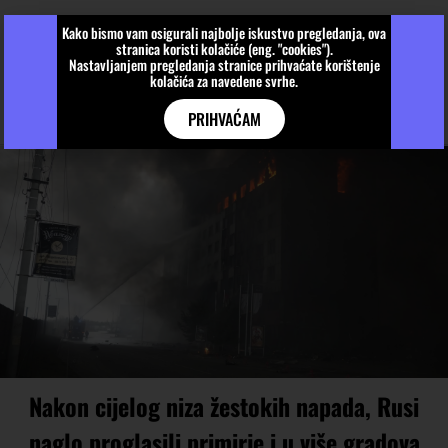
Kako bismo vam osigurali najbolje iskustvo pregledanja, ova
stranica koristi kolačiće (eng. "cookies").
Nastavljanjem pregledanja stranice prihvaćate korištenje
kolačića za navedene svrhe.
PRIHVAĆAM
Nakon cijelog niza žestokih napada, Rusi
naglo proglasili primirje i u više gradova