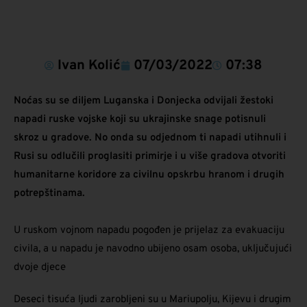
Ivan Kolić
07/03/2022
07:38
Noćas su se diljem Luganska i Donjecka odvijali žestoki
napadi ruske vojske koji su ukrajinske snage potisnuli
skroz u gradove. No onda su odjednom ti napadi utihnuli i
Rusi su odlučili proglasiti primirje i u više gradova otvoriti
humanitarne koridore za civilnu opskrbu hranom i drugih
potrepštinama.
U ruskom vojnom napadu pogođen je prijelaz za evakuaciju
civila, a u napadu je navodno ubijeno osam osoba, uključujući
dvoje djece
Deseci tisuća ljudi zarobljeni su u Mariupolju, Kijevu i drugim