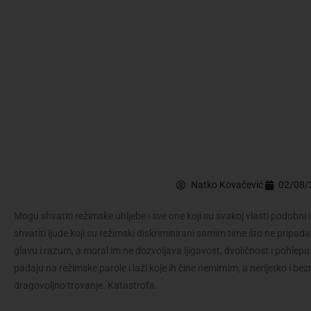
Natko Kovačević
02/08/
Mogu shvatiti režimske uhljebe i sve one koji su svakoj vlasti podobni
shvatiti ljude koji su režimski diskriminirani samim time što ne pripad
glavu i razum, a moral im ne dozvoljava ljigavost, dvoličnost i pohlep
padaju na režimske parole i laži koje ih čine nemirnim, a nerijetko i b
dragovoljno trovanje. Katastrofa.