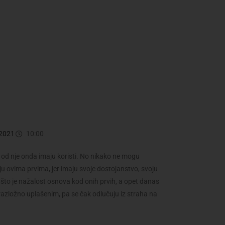
2021
10:00
 i od nje onda imaju koristi. No nikako ne mogu
aju ovima prvima, jer imaju svoje dostojanstvo, svoju
u što je nažalost osnova kod onih prvih, a opet danas
ezrazložno uplašenim, pa se čak odlučuju iz straha na