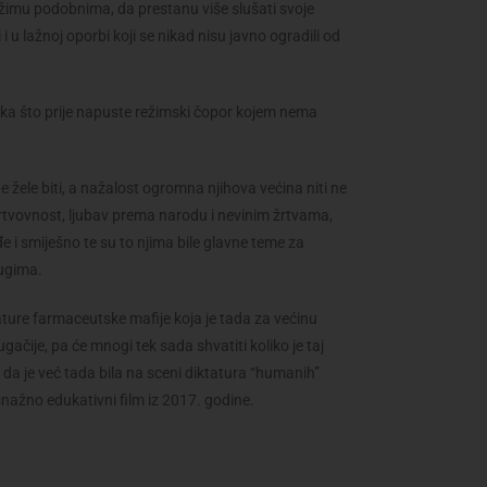
žimu podobnima, da prestanu više slušati svoje
 i u lažnoj oporbi koji se nikad nisu javno ogradili od
neka što prije napuste režimski čopor kojem nema
e žele biti, a nažalost ogromna njihova većina niti ne
ožrtvovnost, ljubav prema narodu i nevinim žrtvama,
e i smiješno te su to njima bile glavne teme za
rugima.
ature farmaceutske mafije koja je tada za većinu
ačije, pa će mnogi tek sada shvatiti koliko je taj
te da je već tada bila na sceni diktatura “humanih”
snažno edukativni film iz 2017. godine.