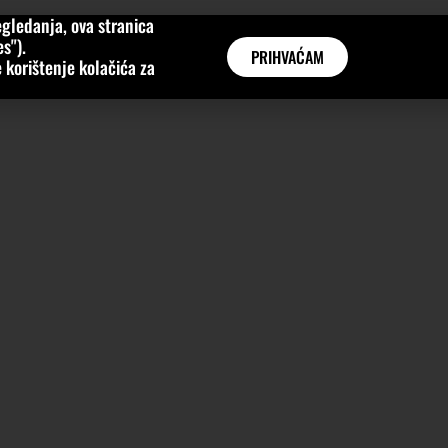
gledanja, ova stranica
MNE
KATEGORIJE
INTERVJUI
AKTUALNO
GLOBAL
s").
PRIHVAĆAM
 korištenje kolačića za