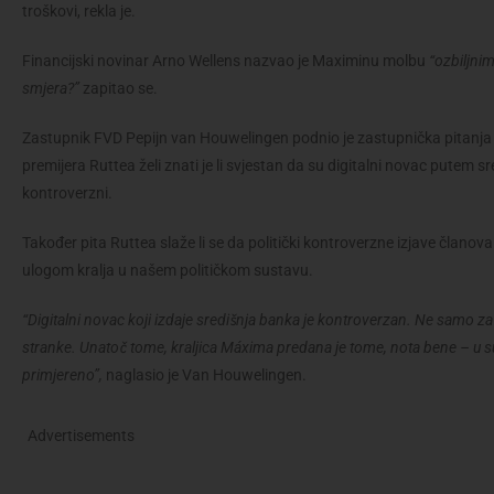
troškovi, rekla je.
Financijski novinar Arno Wellens nazvao je Maximinu molbu
“ozbiljni
smjera?”
zapitao se.
Zastupnik FVD Pepijn van Houwelingen podnio je zastupnička pitanja
premijera Ruttea želi znati je li svjestan da su digitalni novac putem s
kontroverzni.
Također pita Ruttea slaže li se da politički kontroverzne izjave članov
ulogom kralja u našem političkom sustavu.
“Digitalni novac koji izdaje središnja banka je kontroverzan. Ne samo 
stranke. Unatoč tome, kraljica Máxima predana je tome, nota bene – u s
primjereno”,
naglasio je Van Houwelingen.
Advertisements