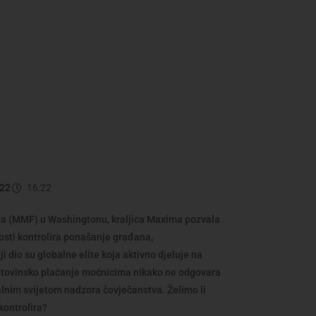
022
16:22
a (MMF) u Washingtonu, kraljica Maxima pozvala
nosti kontrolira ponašanje građana,
ji dio su globalne elite koja aktivno djeluje na
otovinsko plaćanje moćnicima nikako ne odgovara
alnim svijetom nadzora čovječanstva. Želimo li
kontrolira?