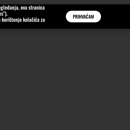
gledanja, ova stranica
MNE
KATEGORIJE
INTERVJUI
AKTUALNO
GLOBAL
s").
PRIHVAĆAM
 korištenje kolačića za