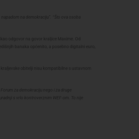
m napadom na demokraciju”.
“Što ova osoba
 kao odgovor na govor kraljice Maxime. Od
redišnjih banaka općenito, a posebno digitalni euro,
a kraljevske obitelji nisu kompatibilne s ustavnom
za Forum za demokraciju nego i za druge
uradnji s vrlo kontroverznim WEF-om. To nije