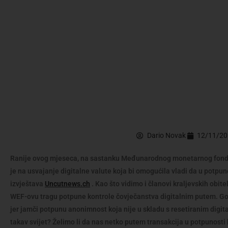
Dario Novak
12/11/2
Ranije ovog mjeseca, na sastanku Međunarodnog monetarnog fond
je na usvajanje digitalne valute koja bi omogućila vladi da u potpu
izvještava
Uncutnews.ch
. Kao što vidimo i članovi kraljevskih obitel
WEF-ovu tragu potpune kontrole čovječanstva digitalnim putem. G
jer jamči potpunu anonimnost koja nije u skladu s resetiranim digit
takav svijet? Želimo li da nas netko putem transakcija u potpunosti 