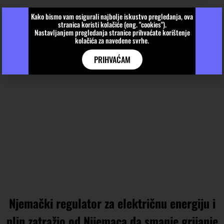
Kako bismo vam osigurali najbolje iskustvo pregledanja, ova
stranica koristi kolačiće (eng. "cookies").
Nastavljanjem pregledanja stranice prihvaćate korištenje
kolačića za navedene svrhe.
PRIHVAĆAM
Njemački regulator za električnu energiju i
plin zatražio od Nijemaca da smanje grijanje