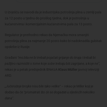
U izvješću se navodi da je industrijska potrošnja plina u zemlji pala
za 12 posto u tjednu do prošlog tjedna, dok je potrošnja u
kućanstvima i komercijalnim kućanstvima pala za 13 posto.
Regulator je prethodno rekao da Njemačka mora smanjiti
potrošnju plina za najmanje 20 posto kako bi nadoknadila gubitak
opskrbe iz Rusije.
Građani
“možda ne bi trebali pojačati grijanje do kraja i trebali bi
pažljivo razmisliti o tome koje sobe trebaju biti zagrijane, a koje ne”,
rekao je u petak predsjednik BNetzA
Klaus Müller
javnoj televiziji
ARD.
„Jučerašnje brojke nisu bile tako velike“
– rekao je Miller koji je
dodao da će
“promatrati što će se događati u sljedećih nekoliko
dana”.