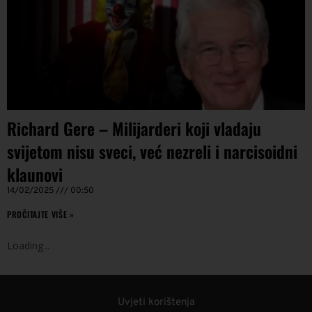
Richard Gere – Milijarderi koji vladaju
svijetom nisu sveci, već nezreli i narcisoidni
klaunovi
14/02/2025
00:50
PROČITAJTE VIŠE »
Loading
.
.
.
Uvjeti korištenja