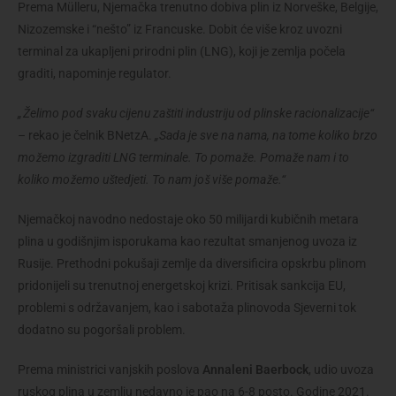
Prema Mülleru, Njemačka trenutno dobiva plin iz Norveške, Belgije,
Nizozemske i “nešto” iz Francuske. Dobit će više kroz uvozni
terminal za ukapljeni prirodni plin (LNG), koji je zemlja počela
graditi, napominje regulator.
„Želimo pod svaku cijenu zaštiti industriju od plinske racionalizacije“
– rekao je čelnik BNetzA.
„Sada je sve na nama, na tome koliko brzo
možemo izgraditi LNG terminale. To pomaže. Pomaže nam i to
koliko možemo uštedjeti. To nam još više pomaže.“
Njemačkoj navodno nedostaje oko 50 milijardi kubičnih metara
plina u godišnjim isporukama kao rezultat smanjenog uvoza iz
Rusije. Prethodni pokušaji zemlje da diversificira opskrbu plinom
pridonijeli su trenutnoj energetskoj krizi. Pritisak sankcija EU,
problemi s održavanjem, kao i sabotaža plinovoda Sjeverni tok
dodatno su pogoršali problem.
Prema ministrici vanjskih poslova
Annaleni Baerbock
, udio uvoza
ruskog plina u zemlju nedavno je pao na 6-8 posto. Godine 2021.