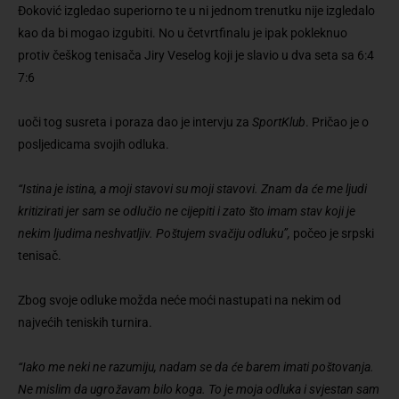
Đoković izgledao superiorno te u ni jednom trenutku nije izgledalo
kao da bi mogao izgubiti. No u četvrtfinalu je ipak pokleknuo
protiv češkog tenisača Jiry Veselog koji je slavio u dva seta sa 6:4
7:6
uoči tog susreta i poraza dao je intervju za
SportKlub
. Pričao je o
posljedicama svojih odluka.
“Istina je istina, a moji stavovi su moji stavovi. Znam da će me ljudi
kritizirati jer sam se odlučio ne cijepiti i zato što imam stav koji je
nekim ljudima neshvatljiv. Poštujem svačiju odluku”,
počeo je srpski
tenisač.
Zbog svoje odluke možda neće moći nastupati na nekim od
najvećih teniskih turnira.
“Iako me neki ne razumiju, nadam se da će barem imati poštovanja.
Ne mislim da ugrožavam bilo koga. To je moja odluka i svjestan sam