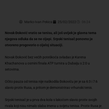
Marko-Ivan Pekica
25/02/2022
06:24
Novak Đoković vratio se tenisu, ali još uvijek je glavna tema
njegova odluka da se ne cijepi. Srpski tenisač ponovno je
otvoreno progovorio o cijeloj situaciji.
Novak Đoković
bez većih poteškoća svladao je
Karena
Khachanova
u osmini finala ATP turnira u Dubaiju s 2:0 u
setovima.
Očito pauza od tenisa nije naškodila Đokoviću jer je sa 6:3 i 7:6
slavio protiv Rusa, a pritom je demonstrirao vrhunski tenis.
Srpski tenisač je u prva dva kola s lakoćom slavio protiv svojih
rivala koji nisu nimalo slaba imena u svijetu tenisa. Protiv Rusa je