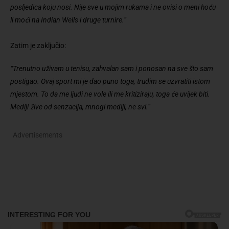
posljedica koju nosi. Nije sve u mojim rukama i ne ovisi o meni hoću
li moći na Indian Wells i druge turnire.”
Zatim je zaključio:
“Trenutno uživam u tenisu, zahvalan sam i ponosan na sve što sam
postigao. Ovaj sport mi je dao puno toga, trudim se uzvratiti istom
mjestom. To da me ljudi ne vole ili me kritiziraju, toga će uvijek biti.
Mediji žive od senzacija, mnogi mediji, ne svi.”
Advertisements