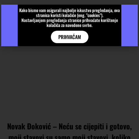
Kako bismo vam osigurali najbolje iskustvo pregledanja, ova
stranica koristi kolačiće (eng. "cookies").
Nastavljanjem pregledanja stranice prihvaćate korištenje
kolačića za navedene svrhe.
PRIHVAĆAM
Novak Đoković – Neću se cijepiti i gotovo,
moji stavovi su samo moji stavovi, koliko