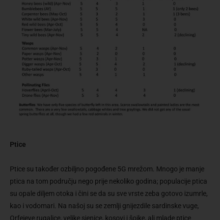
Ptice
Ptice su također ozbiljno pogođene 5G mrežom. Mnogo je manje
ptica na tom području nego prije nekoliko godina; populacije ptica
su opale diljem otoka i čini se da su sve vrste zeba gotovo izumrle,
kao i vodomari. Na našoj su se zemlji gnijezdile sardinske vuge,
Orfejeve rugalice, velike sjenice, kosovi i šojke, ali mlade ptice