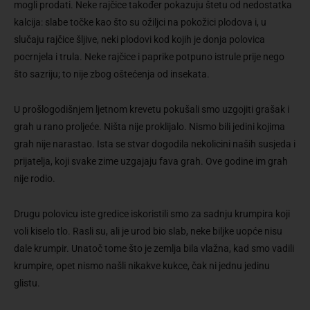
mogli prodati. Neke rajčice također pokazuju štetu od nedostatka
kalcija: slabe točke kao što su ožiljci na pokožici plodova i, u
slučaju rajčice šljive, neki plodovi kod kojih je donja polovica
pocrnjela i trula. Neke rajčice i paprike potpuno istrule prije nego
što sazriju; to nije zbog oštećenja od insekata.
U prošlogodišnjem ljetnom krevetu pokušali smo uzgojiti grašak i
grah u rano proljeće. Ništa nije proklijalo. Nismo bili jedini kojima
grah nije narastao. Ista se stvar dogodila nekolicini naših susjeda i
prijatelja, koji svake zime uzgajaju fava grah. Ove godine im grah
nije rodio.
Drugu polovicu iste gredice iskoristili smo za sadnju krumpira koji
voli kiselo tlo. Rasli su, ali je urod bio slab, neke biljke uopće nisu
dale krumpir. Unatoč tome što je zemlja bila vlažna, kad smo vadili
krumpire, opet nismo našli nikakve kukce, čak ni jednu jedinu
glistu.