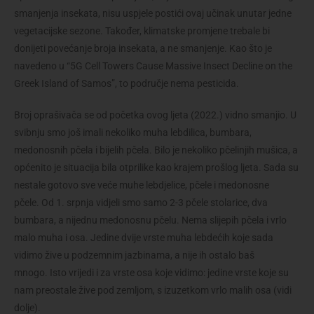
smanjenja insekata, nisu uspjele postići ovaj učinak unutar jedne
vegetacijske sezone. Također, klimatske promjene trebale bi
donijeti povećanje broja insekata, a ne smanjenje. Kao što je
navedeno u “5G Cell Towers Cause Massive Insect Decline on the
Greek Island of Samos”, to područje nema pesticida.
Broj oprašivača se od početka ovog ljeta (2022.) vidno smanjio. U
svibnju smo još imali nekoliko muha lebdilica, bumbara,
medonosnih pčela i bijelih pčela. Bilo je nekoliko pčelinjih mušica, a
općenito je situacija bila otprilike kao krajem prošlog ljeta. Sada su
nestale gotovo sve veće muhe lebdjelice, pčele i medonosne
pčele. Od 1. srpnja vidjeli smo samo 2-3 pčele stolarice, dva
bumbara, a nijednu medonosnu pčelu. Nema slijepih pčela i vrlo
malo muha i osa. Jedine dvije vrste muha lebdećih koje sada
vidimo žive u podzemnim jazbinama, a nije ih ostalo baš
mnogo. Isto vrijedi i za vrste osa koje vidimo: jedine vrste koje su
nam preostale žive pod zemljom, s izuzetkom vrlo malih osa (vidi
dolje).