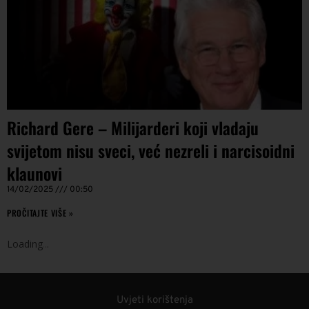
Richard Gere – Milijarderi koji vladaju
svijetom nisu sveci, već nezreli i narcisoidni
klaunovi
14/02/2025
00:50
PROČITAJTE VIŠE »
Loading
.
.
.
Uvjeti korištenja