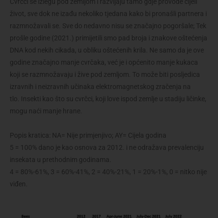
Cvrčci se izlegu pod zemljom i razvijaju tamo gdje provode cijeli
život, sve dok ne izađu nekoliko tjedana kako bi pronašli partnera i
razmnožavali se. Sve do nedavno nisu se značajno pogoršale; Tek
prošle godine (2021.) primijetili smo pad broja i znakove oštećenja
DNA kod nekih cikada, u obliku oštećenih krila. Ne samo da je ove
godine značajno manje cvrčaka, već je i općenito manje kukaca
koji se razmnožavaju i žive pod zemljom. To može biti posljedica
izravnih i neizravnih učinaka elektromagnetskog zračenja na
tlo. Insekti kao što su cvrčci, koji love ispod zemlje u stadiju ličinke,
mogu naći manje hrane.
Popis kratica: NA= Nije primjenjivo; AY= Cijela godina
5 = 100% dano je kao osnova za 2012. i ne odražava prevalenciju
insekata u prethodnim godinama.
4 = 80%-61%, 3 = 60%-41%, 2 = 40%-21%, 1 = 20%-1%, 0 = nitko nije
viđen.