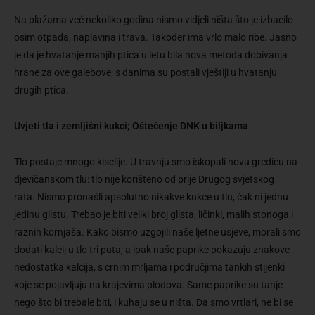
Na plažama već nekoliko godina nismo vidjeli ništa što je izbacilo
osim otpada, naplavina i trava. Također ima vrlo malo ribe. Jasno
je da je hvatanje manjih ptica u letu bila nova metoda dobivanja
hrane za ove galebove; s danima su postali vještiji u hvatanju
drugih ptica.
Uvjeti tla i zemljišni kukci; Oštećenje DNK u biljkama
Tlo postaje mnogo kiselije. U travnju smo iskopali novu gredicu na
djevičanskom tlu: tlo nije korišteno od prije Drugog svjetskog
rata. Nismo pronašli apsolutno nikakve kukce u tlu, čak ni jednu
jedinu glistu. Trebao je biti veliki broj glista, ličinki, malih stonoga i
raznih kornjaša. Kako bismo uzgojili naše ljetne usjeve, morali smo
dodati kalcij u tlo tri puta, a ipak naše paprike pokazuju znakove
nedostatka kalcija, s crnim mrljama i područjima tankih stijenki
koje se pojavljuju na krajevima plodova. Same paprike su tanje
nego što bi trebale biti, i kuhaju se u ništa. Da smo vrtlari, ne bi se