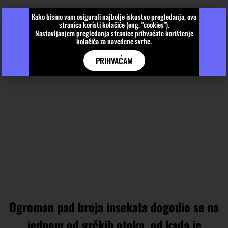
Kako bismo vam osigurali najbolje iskustvo pregledanja, ova
stranica koristi kolačiće (eng. "cookies").
Nastavljanjem pregledanja stranice prihvaćate korištenje
kolačića za navedene svrhe.
PRIHVAĆAM
Ogroman pad broja insekata dogodio se na
jednom od grčkih otoka, od kada je