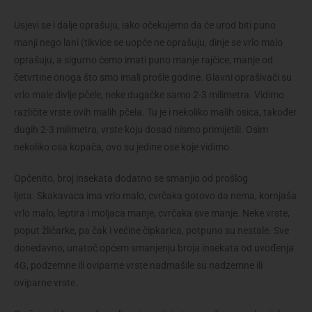
Usjevi se i dalje oprašuju, iako očekujemo da će urod biti puno
manji nego lani (tikvice se uopće ne oprašuju, dinje se vrlo malo
oprašuju, a sigurno ćemo imati puno manje rajčice, manje od
četvrtine onoga što smo imali prošle godine. Glavni oprašivači su
vrlo male divlje pčele, neke dugačke samo 2-3 milimetra. Vidimo
različite vrste ovih malih pčela. Tu je i nekoliko malih osica, također
dugih 2-3 milimetra, vrste koju dosad nismo primijetili. Osim
nekoliko osa kopača, ovo su jedine ose koje vidimo.
Općenito, broj insekata dodatno se smanjio od prošlog
ljeta. Skakavaca ima vrlo malo, cvrčaka gotovo da nema, kornjaša
vrlo malo, leptira i moljaca manje, cvrčaka sve manje. Neke vrste,
poput žličarke, pa čak i većine čipkarica, potpuno su nestale. Sve
donedavno, unatoč općem smanjenju broja insekata od uvođenja
4G, podzemne ili oviparne vrste nadmašile su nadzemne ili
oviparne vrste.