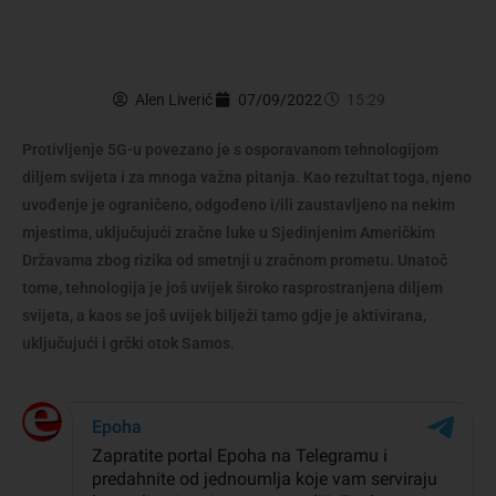
Alen Liverić
07/09/2022
15:29
Protivljenje 5G-u povezano je s osporavanom tehnologijom
diljem svijeta i za mnoga važna pitanja. Kao rezultat toga, njeno
uvođenje je ograničeno, odgođeno i/ili zaustavljeno na nekim
mjestima, uključujući zračne luke u Sjedinjenim Američkim
Državama zbog rizika od smetnji u zračnom prometu. Unatoč
tome, tehnologija je još uvijek široko rasprostranjena diljem
svijeta, a kaos se još uvijek bilježi tamo gdje je aktivirana,
uključujući i grčki otok Samos.