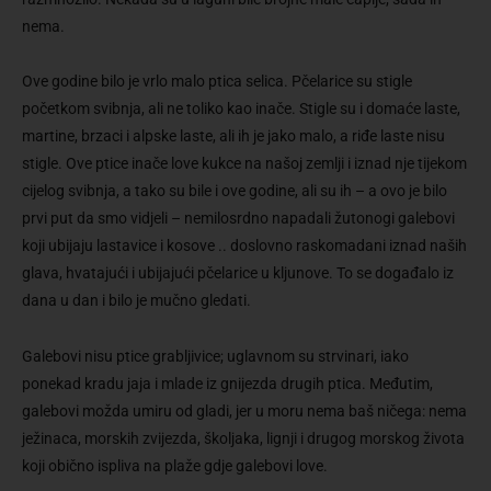
nema.
Ove godine bilo je vrlo malo ptica selica. Pčelarice su stigle
početkom svibnja, ali ne toliko kao inače. Stigle su i domaće laste,
martine, brzaci i alpske laste, ali ih je jako malo, a riđe laste nisu
stigle. Ove ptice inače love kukce na našoj zemlji i iznad nje tijekom
cijelog svibnja, a tako su bile i ove godine, ali su ih – a ovo je bilo
prvi put da smo vidjeli – nemilosrdno napadali žutonogi galebovi
koji ubijaju lastavice i kosove .. doslovno raskomadani iznad naših
glava, hvatajući i ubijajući pčelarice u kljunove. To se događalo iz
dana u dan i bilo je mučno gledati.
Galebovi nisu ptice grabljivice; uglavnom su strvinari, iako
ponekad kradu jaja i mlade iz gnijezda drugih ptica. Međutim,
galebovi možda umiru od gladi, jer u moru nema baš ničega: nema
ježinaca, morskih zvijezda, školjaka, lignji i drugog morskog života
koji obično ispliva na plaže gdje galebovi love.