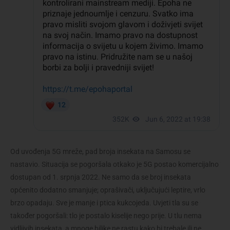
Od uvođenja 5G mreže, pad broja insekata na Samosu se
nastavio. Situacija se pogoršala otkako je 5G postao komercijalno
dostupan od 1. srpnja 2022. Ne samo da se broj insekata
općenito dodatno smanjuje; oprašivači, uključujući leptire, vrlo
brzo opadaju. Sve je manje i ptica kukcojeda. Uvjeti tla su se
također pogoršali: tlo je postalo kiselije nego prije. U tlu nema
vidljivih insekata, a mnoge biljke ne rastu kako bi trebale ili ne