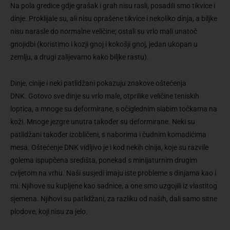
Na pola gredice gdje grašak i grah nisu rasli, posadili smo tikvice i
dinje. Proklijale su, ali nisu oprašene tikvice i nekoliko dinja, a biljke
nisu narasle do normalne veličine; ostali su vrlo mali unatoč
gnojidbi (koristimo i kozji gnoj i kokošji gnoj, jedan ukopan u
zemlju, a drugi zalijevamo kako biljke rastu).
Dinje, cinije i neki patlidžani pokazuju znakove oštećenja
DNK. Gotovo sve dinje su vrlo male, otprilike veličine teniskih
loptica, a mnoge su deformirane, s očiglednim slabim točkama na
koži. Mnoge jezgre unutra također su deformirane. Neki su
patlidžani također izobličeni, s naborima i čudnim komadićima
mesa. Oštećenje DNK vidljivo je i kod nekih cinija, koje su razvile
golema ispupčena središta, ponekad s minijaturnim drugim
cvijetom na vrhu. Naši susjedi imaju iste probleme s dinjama kao i
mi. Njihove su kupljene kao sadnice, a one smo uzgojili iz vlastitog
sjemena. Njihovi su patlidžani, za razliku od naših, dali samo sitne
plodove, koji nisu za jelo.