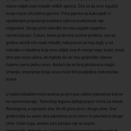
nismo vidjeli osim mladih velikih sjenica. Čini se da smo izgubili
svoje vrpce i drozdove pjevice. Ptice pjevice su kukcojedi i s
opadanjem populacije insekata njihova budućnost nije
osigurana. Druge ptice također se nisu uspjele uspješno
razmnožavati. Čukari, česta podvrsta otočne jarebice, ove su
godine okotili vrlo malo mladih; neki parovi se nisu legli, a od
nekoliko s mladima koje smo vidjeli, ima ih manje nego inače. Imali
smo par sova ušara, ali izgleda da se nisu gnijezdile i danas
čujemo samo jednu sovu. Budući da se broj glodavaca naglo
smanjio, smanjenje broja sova može biti posljedica nedostatka
hrane.
U našim lokalnim močvarama po prvi put vidimo plamence koji se
ne razmnožavaju. Tamošnja laguna djeluje poput vrtića za mlade
flamingosa, a općenito ima 30-40 ptica prve i druge zime. Ove
godine bila su samo dva plamenca prve zime i tri plamenca druge
zime. Osim toga, sedam pari pataka nije se uopće
razmnožilo. Nekada su u laguni bile brojne male čaplje; sada ih