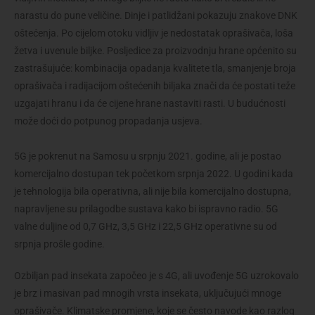
narastu do pune veličine. Dinje i patlidžani pokazuju znakove DNK
oštećenja. Po cijelom otoku vidljiv je nedostatak oprašivača, loša
žetva i uvenule biljke. Posljedice za proizvodnju hrane općenito su
zastrašujuće: kombinacija opadanja kvalitete tla, smanjenje broja
oprašivača i radijacijom oštećenih biljaka znači da će postati teže
uzgajati hranu i da će cijene hrane nastaviti rasti. U budućnosti
može doći do potpunog propadanja usjeva.
5G je pokrenut na Samosu u srpnju 2021. godine, ali je postao
komercijalno dostupan tek početkom srpnja 2022. U godini kada
je tehnologija bila operativna, ali nije bila komercijalno dostupna,
napravljene su prilagodbe sustava kako bi ispravno radio. 5G
valne duljine od 0,7 GHz, 3,5 GHz i 22,5 GHz operativne su od
srpnja prošle godine.
Ozbiljan pad insekata započeo je s 4G, ali uvođenje 5G uzrokovalo
je brz i masivan pad mnogih vrsta insekata, uključujući mnoge
oprašivače. Klimatske promjene, koje se često navode kao razlog