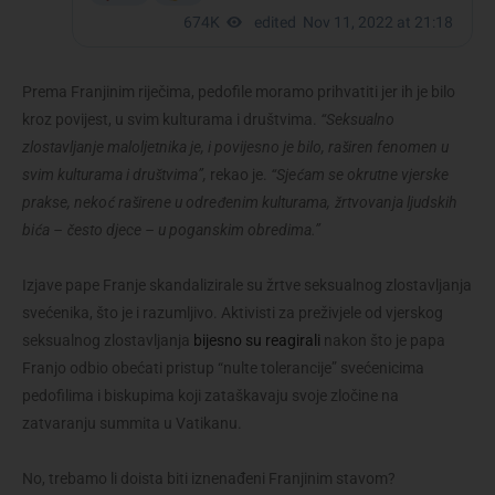
Prema Franjinim riječima, pedofile moramo prihvatiti jer ih je bilo
kroz povijest, u svim kulturama i društvima.
“Seksualno
zlostavljanje maloljetnika je, i povijesno je bilo, raširen fenomen u
svim kulturama i društvima”,
rekao je.
“Sjećam se okrutne vjerske
prakse, nekoć raširene u određenim kulturama, žrtvovanja ljudskih
bića – često djece – u poganskim obredima.”
Izjave pape Franje skandalizirale su žrtve seksualnog zlostavljanja
svećenika, što je i razumljivo. Aktivisti za preživjele od vjerskog
seksualnog zlostavljanja
bijesno su reagirali
nakon što je papa
Franjo odbio obećati pristup “nulte tolerancije” svećenicima
pedofilima i biskupima koji zataškavaju svoje zločine na
zatvaranju summita u Vatikanu.
No, trebamo li doista biti iznenađeni Franjinim stavom?