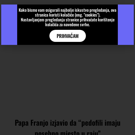
Kako bismo vam osigurali najbolje iskustvo pregledanja, ova
stranica koristi kolačiće (eng. "cookies").
Nastavljanjem pregledanja stranice prihvaćate korištenje
kolačića za navedene svrhe.
PRIHVAĆAM
Papa Franjo izjavio da “pedofili imaju
posebno mjesto u raju”