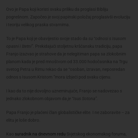
Ovo je Papa koji koristi svaku priliku da proglasi Bibliju
pogrešnom. Započeo je svoj papinski položaj proglasivši evoluciju
i teoriju velikog praska stvarnima.
To je Papa koji je obavijestio svoje stado da
su “odnosi s Isusom
opasni i štetni”.
Prekidajući stoljetnu kršćansku tradiciju, papa
Franjo izazvao je strahove da je nelegitiman papa sa zlokobnim
planom kada je pred mnoštvom od 33.000 hodočasnika na Trgu
svetog Petra u Rimu rekao da se “osoban, izravan, neposredan
odnos s Isusom Kristom
”
mora izbjeći pod svaku cijenu.
I kao da to nije dovoljno uznemirujuće, Franjo se nadovezao s
jednako zlokobnom objavom da
je “Isus Sotona”.
Papa Franjo je plaćeni član globalističke elite. I ne zaboravite – za
elitu je loše dobro.
Kao
suradnik na dnevnom redu
Svjetskog ekonomskog foruma,