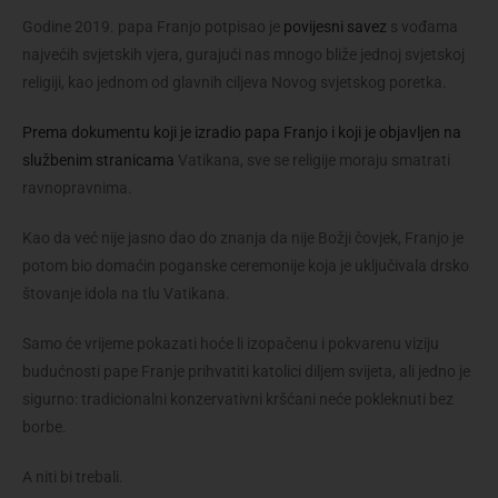
Godine 2019. papa Franjo potpisao je
povijesni savez
s vođama
najvećih svjetskih vjera, gurajući nas mnogo bliže jednoj svjetskoj
religiji, kao jednom od glavnih ciljeva Novog svjetskog poretka.
Prema dokumentu koji je izradio papa Franjo i koji je objavljen na
službenim stranicama
Vatikana, sve se religije moraju smatrati
ravnopravnima.
Kao da već nije jasno dao do znanja da nije Božji čovjek, Franjo je
potom bio domaćin poganske ceremonije koja je uključivala drsko
štovanje idola na tlu Vatikana.
Samo će vrijeme pokazati hoće li izopačenu i pokvarenu viziju
budućnosti pape Franje prihvatiti katolici diljem svijeta, ali jedno je
sigurno: tradicionalni konzervativni kršćani neće pokleknuti bez
borbe.
A niti bi trebali.