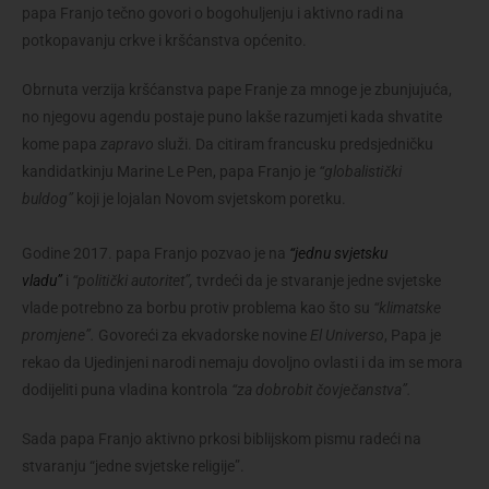
papa Franjo tečno govori o bogohuljenju i aktivno radi na
potkopavanju crkve i kršćanstva općenito.
Obrnuta verzija kršćanstva pape Franje za mnoge je zbunjujuća,
no njegovu agendu postaje puno lakše razumjeti kada shvatite
kome papa
zapravo
služi. Da citiram francusku predsjedničku
kandidatkinju Marine Le Pen, papa Franjo je
“globalistički
buldog”
koji je lojalan Novom svjetskom poretku.
Godine 2017. papa Franjo pozvao je na
“jednu svjetsku
vladu”
i
“politički autoritet”,
tvrdeći da je stvaranje jedne svjetske
vlade potrebno za borbu protiv problema kao što su
“klimatske
promjene”.
Govoreći za ekvadorske novine
El Universo
, Papa je
rekao da Ujedinjeni narodi nemaju dovoljno ovlasti i da im se mora
dodijeliti puna vladina kontrola
“za dobrobit čovječanstva”.
Sada papa Franjo aktivno prkosi biblijskom pismu radeći na
stvaranju “jedne svjetske religije”.