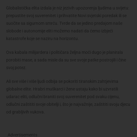
Globalistička elita izdala je niz jezivih upozorenja ljudima u svijetu:
prepustite svoj suverenitet i prihvatite Novi svjetski poredak ili se
suočite sa sigurnom smrću. Tvrde da se jedino predajom naše
slobode i autonomije eliti možemo nadati da ćemo izbjeći
katastrofe koje se naziru na horizontu.
Ova kabala milijardera i političara željna moći dugo je planirala
porobiti mase, a sada misle da su sve svoje patke postrojili i čine
svoj potez.
Ali sve više i više ljudi odbija se pokoriti tiranskim zahtjevima
globalne elite. Hrabri muškarci i žene ustaju kako bi uzvratili
udarac eliti, odlučni braniti svoj suverenitet pod svaku cijenu,
odlučni zaštititi svoje obitelji i, što je najvažnije, zaštititi svoju djecu
od grabljivih vukova.
Advertisements