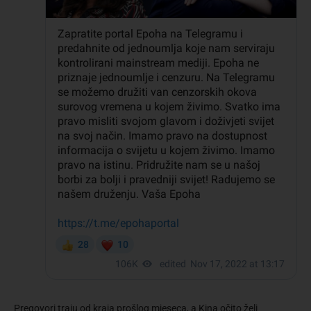
Pregovori traju od kraja prošlog mjeseca, a Kina očito želi