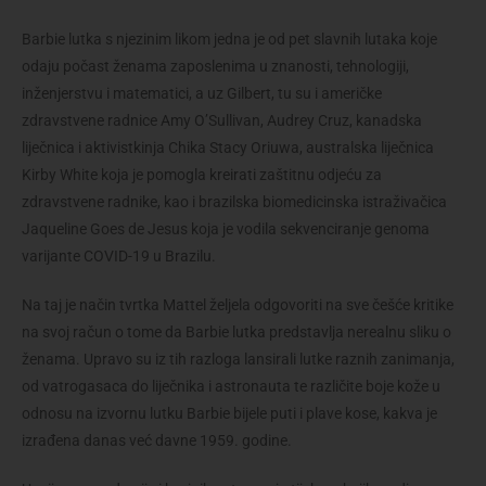
Barbie lutka s njezinim likom jedna je od pet slavnih lutaka koje
odaju počast ženama zaposlenima u znanosti, tehnologiji,
inženjerstvu i matematici, a uz Gilbert, tu su i američke
zdravstvene radnice Amy O’Sullivan, Audrey Cruz, kanadska
liječnica i aktivistkinja Chika Stacy Oriuwa, australska liječnica
Kirby White koja je pomogla kreirati zaštitnu odjeću za
zdravstvene radnike, kao i brazilska biomedicinska istraživačica
Jaqueline Goes de Jesus koja je vodila sekvenciranje genoma
varijante COVID-19 u Brazilu.
Na taj je način tvrtka Mattel željela odgovoriti na sve češće kritike
na svoj račun o tome da Barbie lutka predstavlja nerealnu sliku o
ženama. Upravo su iz tih razloga lansirali lutke raznih zanimanja,
od vatrogasaca do liječnika i astronauta te različite boje kože u
odnosu na izvornu lutku Barbie bijele puti i plave kose, kakva je
izrađena danas već davne 1959. godine.