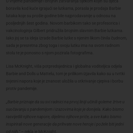
U vrijeme pandemije i brojnih zatvaranja tijekom kojih su djeca
boravila kod kuće igrajući se lutkama, porasla je prodaja Barbie
lutaka koje su prošle godine bile najprodavanije u odnosu na
posljednjih šest godina. Novom barbikom tako se profesorica i
vakcinologinja Gilbert pridružila brojnim slavnim Barbie lutkama.
Iako joj se ta ideja izrade Barbie lutke s njenim likom činila čudnom,
sada je presretna zbog toga i svoju lutku ima na svom radnom
stolu te je ponosno s njom pozirala fotografima.
Lisa McKnight, viša potpredsjednica i globalna voditeljica odjela
Barbie and Dolls u Mattelu, tom je prilikom izjavila kako su u tvrtki
svjesni napora koje je znanost uložila u otkrivanje cjepiva i borbu
protiv pandemije.
„Barbie priznaje da su svi radnici na prvoj liniji učinili goleme žrtve u
suočavanju s pandemijom i izazovima koje je donijela. Kako bismo
rasvijetlili njihove napore, dijelimo njihove priče, a sve kako bismo
inspirirali nove generacije da prihvate nove heroje i požele biti jedni
od njih.“
– rekla je McKnight.