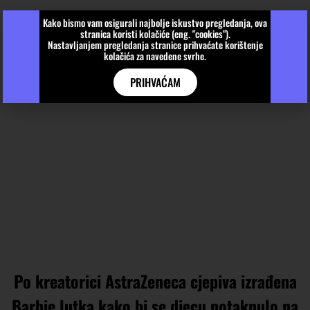
Kako bismo vam osigurali najbolje iskustvo pregledanja, ova
stranica koristi kolačiće (eng. "cookies").
Nastavljanjem pregledanja stranice prihvaćate korištenje
kolačića za navedene svrhe.
PRIHVAĆAM
Po kreatorici AstraZeneca cjepiva izrađena
Barbie lutka kako bi se djecu potaknulo na