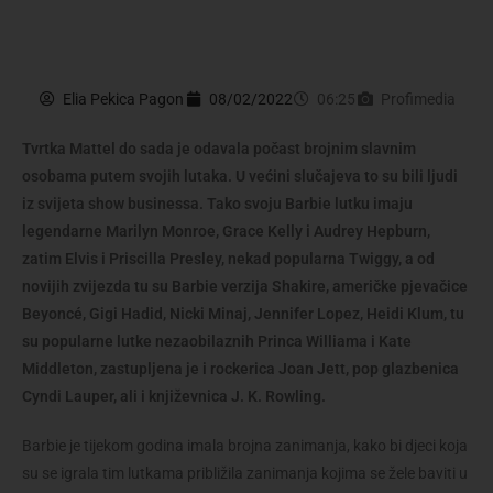
Elia Pekica Pagon
08/02/2022
06:25
Profimedia
Tvrtka Mattel do sada je odavala počast brojnim slavnim
osobama putem svojih lutaka. U većini slučajeva to su bili ljudi
iz svijeta show businessa. Tako svoju Barbie lutku imaju
legendarne Marilyn Monroe, Grace Kelly i Audrey Hepburn,
zatim Elvis i Priscilla Presley, nekad popularna Twiggy, a od
novijih zvijezda tu su Barbie verzija Shakire, američke pjevačice
Beyoncé, Gigi Hadid, Nicki Minaj, Jennifer Lopez, Heidi Klum, tu
su popularne lutke nezaobilaznih Princa Williama i Kate
Middleton, zastupljena je i rockerica Joan Jett, pop glazbenica
Cyndi Lauper, ali i književnica J. K. Rowling.
Barbie je tijekom godina imala brojna zanimanja, kako bi djeci koja
su se igrala tim lutkama približila zanimanja kojima se žele baviti u