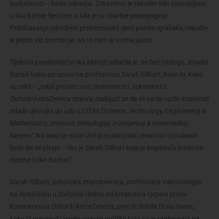
budućnosti – kada odrastu. Zdravstvo je također bilo zastupljeno
u liku Barbie liječnice, a bila je tu i Barbie pedagoginja.
Približavanje određene problematike djeci putem igračaka također
je jedan vid promocije, no to nam je svima jasno.
Tijekom pandemije tvrtka Mattel odlučila je, ne bez razloga, izraditi
Barbie lutku po uzoru na profesoricu Sarah Gilbert, kako bi, kako
su rekli –
„odali počast ovoj znanstvenici, sukreatorici
Oxford/AstraZeneca cjepiva, nadajući se da će na taj način inspirirati
mlade djevojke da uđu u STEM (Science, Technology, Engineering &
Mathematics; znanost, tehnologija, inženjering & matematika)
karijeru“.
Na ovaj se način želi popularizirati znanost i potaknuti
ljude da se pitaju – tko je Sarah Gilbert koja je inspirirala kreatore
njezine lutke Barbie?
Sarah Gilbert, britanska znanstvenica, profesorica vakcinologije
na Sveučilištu u Oxfordu i jedna od kreatorica cjepiva protiv
koronavirusa Oxford/AstraZeneca, prvo je dobila titulu dame,
kako bi potom doživjela ovacije publike koja joj je zapljeskala na