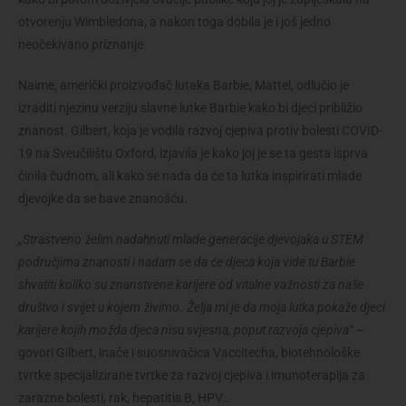
otvorenju Wimbledona, a nakon toga dobila je i još jedno
neočekivano priznanje.
Naime, američki proizvođač lutaka Barbie, Mattel, odlučio je
izraditi njezinu verziju slavne lutke Barbie kako bi djeci približio
znanost. Gilbert, koja je vodila razvoj cjepiva protiv bolesti COVID-
19 na Sveučilištu Oxford, izjavila je kako joj je se ta gesta isprva
činila čudnom, ali kako se nada da će ta lutka inspirirati mlade
djevojke da se bave znanošću.
„Strastveno želim nadahnuti mlade generacije djevojaka u STEM
područjima znanosti i nadam se da će djeca koja vide tu Barbie
shvatiti koliko su znanstvene karijere od vitalne važnosti za naše
društvo i svijet u kojem živimo. Želja mi je da moja lutka pokaže djeci
karijere kojih možda djeca nisu svjesna, poput razvoja cjepiva“
–
govori Gilbert, inače i suosnivačica Vaccitecha, biotehnološke
tvrtke specijalizirane tvrtke za razvoj cjepiva i imunoterapija za
zarazne bolesti, rak, hepatitis B, HPV…