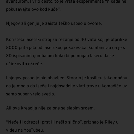
avanturom. I vrlo često, to je vrsta eksperimenta “nikada ne
pokušavajte ovo kod kuće”.
Njegov zli genije je zaista teško uspeo u ovome.
Koristeći laserski stroj za rezanje od 40 vata koji je otprilike
8000 puta jači od laserskog pokazivača, kombinirao ga je s
3D ispisanim gumbalom kako bi pomogao laseru da se
učinkovito okreće.
I njegov posao je bio obavljen. Stvorio je kosilicu tako moćnu
da je mogla da iseče i najdosadnije vlati trave u komadiće uz
samo super vrelo svetlo.
Ali ova kreacija nije za one sa slabim srcem.
“Neće ti odrezati prst ili nešto slično”, priznao je Riley u
videu na YouTubeu.