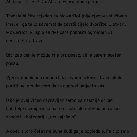
Ali kosi li travu? Da. Ali… nevjerojatno sporo.
Trebala bi čitav tjedan da MowerBot (nije njegovo službeno
ime, ali ga tako zovemo) da završi cijelo dvorište. U stvari,
MowerBot je uspio za dva sata pokositi ogromnih 30
centimetara trave.
Biti zao genije možda nije brz posao, ali je barem pošten
posao.
Vjerovatno bi bilo mnogo lakše samo pokositi travnjak ili
platiti nekom drugom da to napravi umjesto vas.
Iako je ovaj video napravljen samo da nasmije druge
ljubitelje inženjeringa na internetu, definitivno bi trebao
spadati u kategoriju „neuspješnih“.
A opet, skoro četiri milijuna ljudi ga je pogledalo. Pa tko smo