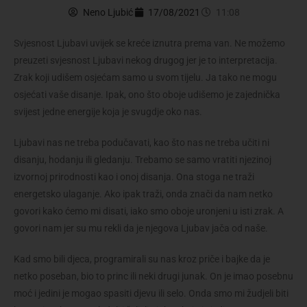
Neno Ljubić
17/08/2021
11:08
Svjesnost Ljubavi uvijek se kreće iznutra prema van. Ne možemo
preuzeti svjesnost Ljubavi nekog drugog jer je to interpretacija.
Zrak koji udišem osjećam samo u svom tijelu. Ja tako ne mogu
osjećati vaše disanje. Ipak, ono što oboje udišemo je zajednička
svijest jedne energije koja je svugdje oko nas.
Ljubavi nas ne treba podučavati, kao što nas ne treba učiti ni
disanju, hodanju ili gledanju. Trebamo se samo vratiti njezinoj
izvornoj prirodnosti kao i onoj disanja. Ona stoga ne traži
energetsko ulaganje. Ako ipak traži, onda znači da nam netko
govori kako ćemo mi disati, iako smo oboje uronjeni u isti zrak. A
govori nam jer su mu rekli da je njegova Ljubav jača od naše.
Kad smo bili djeca, programirali su nas kroz priče i bajke da je
netko poseban, bio to princ ili neki drugi junak. On je imao posebnu
moć i jedini je mogao spasiti djevu ili selo. Onda smo mi žudjeli biti