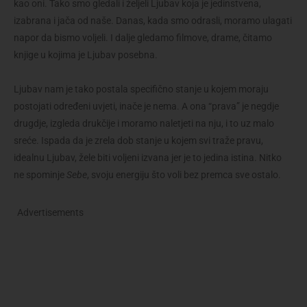
kao oni. Tako smo gledali i željeli Ljubav koja je jedinstvena,
izabrana i jača od naše. Danas, kada smo odrasli, moramo ulagati
napor da bismo voljeli. I dalje gledamo filmove, drame, čitamo
knjige u kojima je Ljubav posebna.
Ljubav nam je tako postala specifično stanje u kojem moraju
postojati određeni uvjeti, inače je nema. A ona “prava” je negdje
drugdje, izgleda drukčije i moramo naletjeti na nju, i to uz malo
sreće. Ispada da je zrela dob stanje u kojem svi traže pravu,
idealnu Ljubav, žele biti voljeni izvana jer je to jedina istina. Nitko
ne spominje
Sebe
, svoju energiju što voli bez premca sve ostalo.
Advertisements