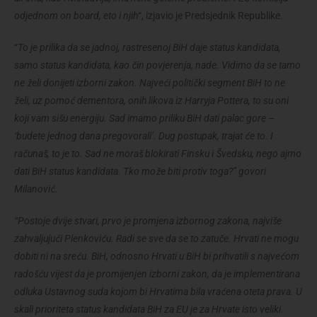
odjednom on board, eto i njih
“, izjavio je Predsjednik Republike.
“
To je prilika da se jadnoj, rastresenoj BiH daje status kandidata,
samo status kandidata, kao čin povjerenja, nade. Vidimo da se tamo
ne želi donijeti izborni zakon. Najveći politički segment BiH to ne
želi, uz pomoć dementora, onih likova iz Harryja Pottera, to su oni
koji vam sišu energiju. Sad imamo priliku BiH dati palac gore –
‘budete jednog dana pregovorali’. Dug postupak, trajat će to. I
računaš, to je to. Sad ne moraš blokirati Finsku i Švedsku, nego ajmo
dati BiH status kandidata. Tko može biti protiv toga?” govori
Milanović.
“Postoje dvije stvari, prvo je promjena izbornog zakona, najviše
zahvaljujući Plenkoviću. Radi se sve da se to zatuče. Hrvati ne mogu
dobiti ni na sreću. BiH, odnosno Hrvati u BiH bi prihvatili s najvećom
radošću vijest da je promijenjen izborni zakon, da je implementirana
odluka Ustavnog suda kojom bi Hrvatima bila vraćena oteta prava. U
skali prioriteta status kandidata BiH za EU je za Hrvate isto veliki.