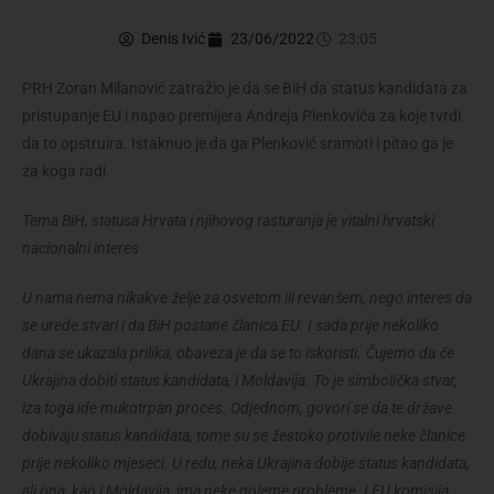
Denis Ivić
23/06/2022
23:05
PRH Zoran Milanović zatražio je da se BiH da status kandidata za
pristupanje EU i napao premijera Andreja Plenkovića za koje tvrdi
da to opstruira. Istaknuo je da ga Plenković sramoti i pitao ga je
za koga radi.
Tema BiH, statusa Hrvata i njihovog rasturanja je vitalni hrvatski
nacionalni interes
U nama nema nikakve želje za osvetom ili revanšem, nego interes da
se urede stvari i da BiH postane članica EU. I sada prije nekoliko
dana se ukazala prilika, obaveza je da se to iskoristi. Čujemo da će
Ukrajina dobiti status kandidata, i Moldavija. To je simbolička stvar,
iza toga ide mukotrpan proces. Odjednom, govori se da te države
dobivaju status kandidata, tome su se žestoko protivile neke članice
prije nekoliko mjeseci. U redu, neka Ukrajina dobije status kandidata,
ali ona, kao i Moldavija, ima neke goleme probleme. I EU komisija