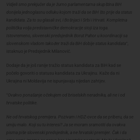
Vidjeli smo prekjučer da je žurno parlamentarna skupština BiH
donijela jednoglasnu odluku kojom traži da se BiH što prije da status
kandidata. Za to su glasali svi, i Bošnjaci i Srbi i Hrvati. Kompletna
politička volja predstavničke demokracije stoji iza toga.
Istovremeno, slovenski predsjednik Borut Pahor u koordinaciji sa
slovenskom vladom također traži da BiH dobije status kandidata
“,
istaknuo je Predsjednik Milanović.
Dodaje da je još ranije tražio status kandidata za BiH kad se
počelo govoriti o statusu kandidata za Ukrajinu. Kaže da ni
Ukrajina ni Moldavija ne ispunjavaju nijedan zahtjev.
“
Ovakvo ponašanje očekujem od briselskih neradnika, ali ne i od
hrvatske politike.
Ne od hrvatskog premijera. Pozivam i HDZ-ovce da se priberu, da se
umiju malo. Koji su tu interesi? Ja se moram sramotiti da ovakva
pisma piše slovenski predsjednik, a ne hrvatski premijer. Čak i da