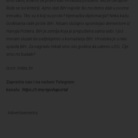
smo sami, imamo se pravo kao Hrvatska postaviti. Može Ukrajina?
Ruše se svi kriteriji. Ajmo dati BiH najviše što možemo dati u ovome
trenutku. Tko su ti koji su protiv? Njemačka diplomacija? Neka kažu.
Godinama rade protiv BiH. Nisam slučajno spominjao dementore iz
Harryja Pottera. BiH je zemlja koja je prepuštena sama sebi. I još
moram slušati da sudjelujemo u komadanju BiH. Hrvatska je u ratu
spasila BiH. Za nagradu čekali smo sto godina da uđemo u EU. Čije
smo mi budale?
Izvor: index.hr
Zapratite nas i na našem Telegram
kanalu
:
https://t.me/epohaportal
Advertisements