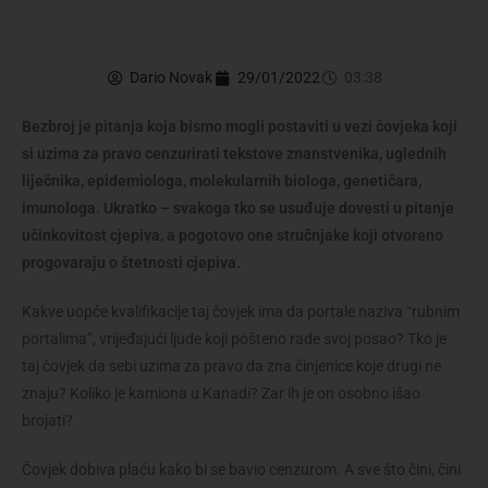
Dario Novak
29/01/2022
03:38
Bezbroj je pitanja koja bismo mogli postaviti u vezi čovjeka koji
si uzima za pravo cenzurirati tekstove znanstvenika, uglednih
liječnika, epidemiologa, molekularnih biologa, genetičara,
imunologa. Ukratko – svakoga tko se usuđuje dovesti u pitanje
učinkovitost cjepiva, a pogotovo one stručnjake koji otvoreno
progovaraju o štetnosti cjepiva.
Kakve uopće kvalifikacije taj čovjek ima da portale naziva “rubnim
portalima”, vrijeđajući ljude koji pošteno rade svoj posao? Tko je
taj čovjek da sebi uzima za pravo da zna činjenice koje drugi ne
znaju? Koliko je kamiona u Kanadi? Zar ih je on osobno išao
brojati?
Čovjek dobiva plaću kako bi se bavio cenzurom. A sve što čini, čini