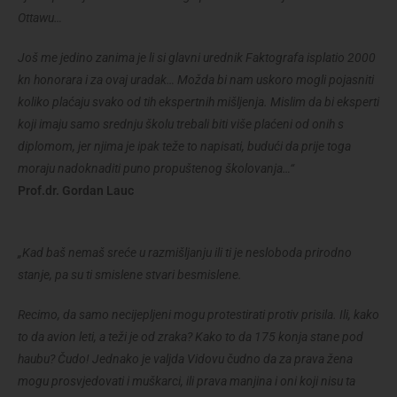
Ottawu…
Još me jedino zanima je li si glavni urednik Faktografa isplatio 2000
kn honorara i za ovaj uradak… Možda bi nam uskoro mogli pojasniti
koliko plaćaju svako od tih ekspertnih mišljenja. Mislim da bi eksperti
koji imaju samo srednju školu trebali biti više plaćeni od onih s
diplomom, jer njima je ipak teže to napisati, budući da prije toga
moraju nadoknaditi puno propuštenog školovanja…“
Prof.dr. Gordan Lauc
„Kad baš nemaš sreće u razmišljanju ili ti je nesloboda prirodno
stanje, pa su ti smislene stvari besmislene.
Recimo, da samo necijepljeni mogu protestirati protiv prisila. Ili, kako
to da avion leti, a teži je od zraka? Kako to da 175 konja stane pod
haubu? Čudo! Jednako je valjda Vidovu čudno da za prava žena
mogu prosvjedovati i muškarci, ili prava manjina i oni koji nisu ta