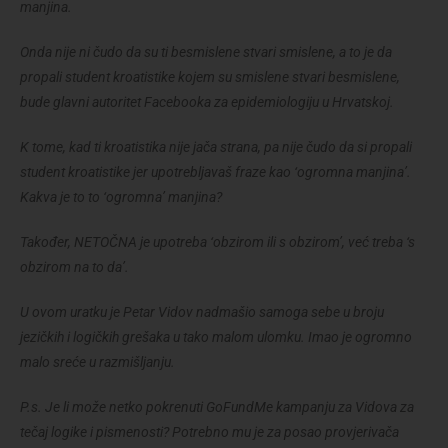
manjina.
Onda nije ni čudo da su ti besmislene stvari smislene, a to je da
propali student kroatistike kojem su smislene stvari besmislene,
bude glavni autoritet Facebooka za epidemiologiju u Hrvatskoj.
K tome, kad ti kroatistika nije jača strana, pa nije čudo da si propali
student kroatistike jer upotrebljavaš fraze kao ‘ogromna manjina’.
Kakva je to to ‘ogromna’ manjina?
Također, NETOČNA je upotreba ‘obzirom ili s obzirom’, već treba ‘s
obzirom na to da’.
U ovom uratku je Petar Vidov nadmašio samoga sebe u broju
jezičkih i logičkih grešaka u tako malom ulomku. Imao je ogromno
malo sreće u razmišljanju.
P.s. Je li može netko pokrenuti GoFundMe kampanju za Vidova za
tečaj logike i pismenosti? Potrebno mu je za posao provjerivača