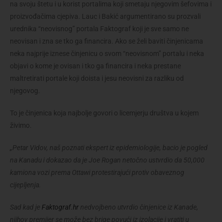
na svoju štetu i u korist portalima koji smetaju njegovim šefovima i
proizvođačima cjepiva. Lauc i Bakić argumentirano su prozvali
urednika “neovisnog” portala Faktograf koji je sve samo ne
neovisan i zna se tko ga financira. Ako se želi baviti činjenicama
neka najprije iznese činjenicu o svom “neovisnom” portalu i neka
objavi o kome je ovisan i tko ga financira i neka prestane
maltretirati portale koji doista i jesu neovisni za razliku od
njegovog.
To je činjenica koja najbolje govori o licemjerju društva u kojem
živimo.
„Petar Vidov, naš poznati ekspert iz epidemiologije, bacio je pogled
na Kanadu i dokazao da je Joe Rogan netočno ustvrdio da 50,000
kamiona vozi prema Ottawi protestirajući protiv obaveznog
cijepljenja.
Sad kad je
Faktograf.hr
nedvojbeno utvrdio činjenice iz Kanade,
njihov premijer se može bez brige povući iz izolacije i vratiti u