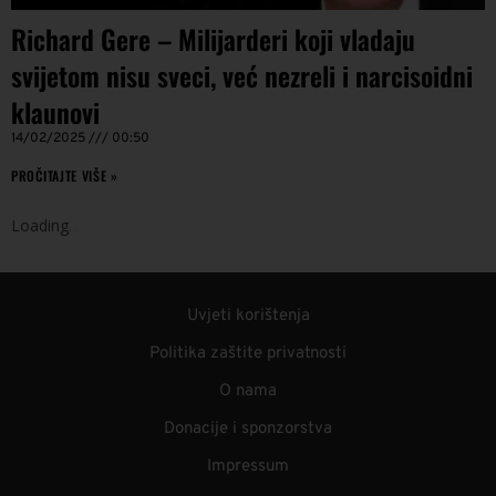
Richard Gere – Milijarderi koji vladaju
svijetom nisu sveci, već nezreli i narcisoidni
klaunovi
14/02/2025
00:50
PROČITAJTE VIŠE »
Loading
.
.
.
Uvjeti korištenja
Politika zaštite privatnosti
O nama
Donacije i sponzorstva
Impressum