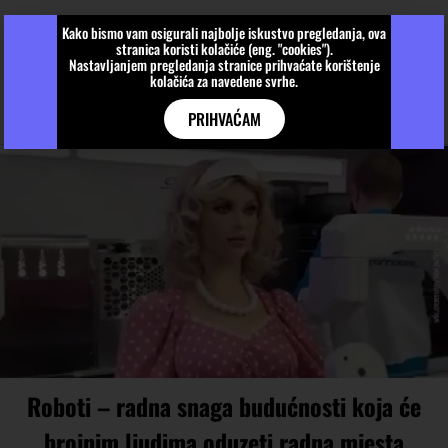
Kako bismo vam osigurali najbolje iskustvo pregledanja, ova
stranica koristi kolačiće (eng. "cookies").
Nastavljanjem pregledanja stranice prihvaćate korištenje
kolačića za navedene svrhe.
PRIHVAĆAM
Roboti – radna snaga budućnosti koja će
brojnim ljudima oduzeti radna mjesta