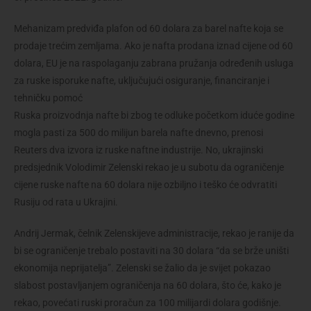
Mehanizam predviđa plafon od 60 dolara za barel nafte koja se
prodaje trećim zemljama. Ako je nafta prodana iznad cijene od 60
dolara, EU je na raspolaganju zabrana pružanja određenih usluga
za ruske isporuke nafte, uključujući osiguranje, financiranje i
tehničku pomoć
Ruska proizvodnja nafte bi zbog te odluke početkom iduće godine
mogla pasti za 500 do milijun barela nafte dnevno, prenosi
Reuters dva izvora iz ruske naftne industrije. No, ukrajinski
predsjednik Volodimir Zelenski rekao je u subotu da ograničenje
cijene ruske nafte na 60 dolara nije ozbiljno i teško će odvratiti
Rusiju od rata u Ukrajini.
Andrij Jermak, čelnik Zelenskijeve administracije, rekao je ranije da
bi se ograničenje trebalo postaviti na 30 dolara “da se brže uništi
ekonomija neprijatelja”. Zelenski se žalio da je svijet pokazao
slabost postavljanjem ograničenja na 60 dolara, što će, kako je
rekao, povećati ruski proračun za 100 milijardi dolara godišnje.