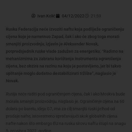
Ivan Kolić
04/12/2022
21:59
Ruska Federacija neće izvoziti naftu koja podliježe ograničenju
cijena koje je nametnuo Zapad, čak i ako će zbog toga morati
smanjiti proizvodnju, izjavio je Aleksander Novak,
potpredsjednik ruske vlade zadužen za energetiku. “Radimo na
mehanizmima za zabranu korištenja instrumenta ograničenja
cijena, bez obzira na razinu na koju je postavljeno, jer bi takvo
uplitanje moglo dodatno destabilizirati tržište”, naglasio je
Novak.
Rusija neće raditi pod ograničenjem cijena, čak i ako Moskva bude
morala smanjiti proizvodnju, naglasio je. Ograničenje cijena na 60
dolara po barelu, ideja G7, ima za cilj smanjiti ruski prihod od
prodaje nafte, istovremeno sprečavajući skok globalnih cijena
nafte nakon što embargo EU na rusku sirovu naftu stupi na snagu
5. prosinca 2022. godine.