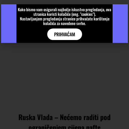
Kako bismo vam osigurali najbolje iskustvo pregledanja, ova
stranica koristi kolačiće (eng. "cookies").
Nastavljanjem pregledanja stranice prihvaćate korištenje
kolačića za navedene svrhe.
PRIHVAĆAM
Ruska Vlada – Nećemo raditi pod
ograničenjem cijena nafte