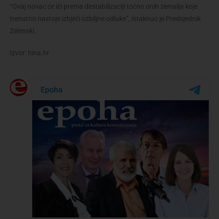
“Ovaj novac će ići prema destabilizaciji točno onih zemalja koje
trenutno nastoje izbjeći ozbiljne odluke”, istaknuo je Predsjednik
Zelenski.
Izvor: hina.hr