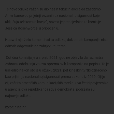
Te nove odluke važan su dio naših tekućih akcija da zaštitimo
Amerikance od prijetnji vezanih uz nacionalnu sigurnost koje
uključuju telekomunikacije”, navela je predsjednica te komisije
Jessica Rosenworcel u priopćenju.
Huawei nije želio komentirati tu odluku, dok ostale kompanije nisu
odmah odgovorile na zahtjev Reutersa.
Dotična komisija je u srpnju 2021. godine objavila da razmatra
zabranu odobrenja za svu opremu svih kompanija na popisu. To je
uslijedilo nakon što je u ožujku 2021. pet kineskih tvrtki označeno
kao prijetnja nacionalnoj sigurnosti prema zakonu iz 2019. čiji je
cilj zaštita američkih komunikacijskih mreža. Sva četiri povjerenika
u agenciji, dva republikanca i dva demokrata, podržala su
najnovije odluke.
Izvor: hina.hr