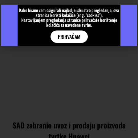
Kako bismo vam osigurali najbolje iskustvo pregledanja, ova
stranica koristi kolačiće (eng. "cookies").
Nastavljanjem pregledanja stranice prihvaćate korištenje
kolačića za navedene svrhe.
PRIHVAĆAM
SAD zabranio uvoz i prodaju proizvoda
tvrtke Huawei