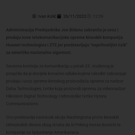
Ivan Kolić
26/11/2022
12:39
Administracija Predsjednika Joe Bidena zabranila je uvoz i
prodaju nove telekomunikacijske opreme kineskih kompanija
Huawei technologies i ZTE jer predstavljaju “neprihvatljivi rizik”
za američku nacionalnu sigurnost.
Savezna komisija za komunikaciju u petak 25. studenog je
priopćila da je donijela konačne odluke kojima također zabranjuje
prodaju i uvoz opreme kineskog proizvođača opreme za nadzor
Daha Technologies, tvrtke koja proizvodi opremu za videonadzor
Hikvision Digital Technology i tehnološke tvrtke Hytera
Communications.
Ovo predstavlja nastavak akcija Washingtona protiv kineskih
tehnoloških divova zbog straha da bi Peking morao koristiti te
kompanije za špijuniranje Amerikanaca.