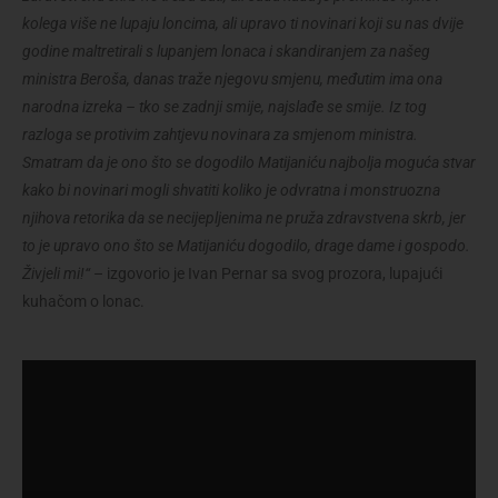
kolega više ne lupaju loncima, ali upravo ti novinari koji su nas dvije
godine maltretirali s lupanjem lonaca i skandiranjem za našeg
ministra Beroša, danas traže njegovu smjenu, međutim ima ona
narodna izreka – tko se zadnji smije, najslađe se smije. Iz tog
razloga se protivim zahtjevu novinara za smjenom ministra.
Smatram da je ono što se dogodilo Matijaniću najbolja moguća stvar
kako bi novinari mogli shvatiti koliko je odvratna i monstruozna
njihova retorika da se necijepljenima ne pruža zdravstvena skrb, jer
to je upravo ono što se Matijaniću dogodilo, drage dame i gospodo.
Živjeli mi!“
– izgovorio je Ivan Pernar sa svog prozora, lupajući
kuhačom o lonac.