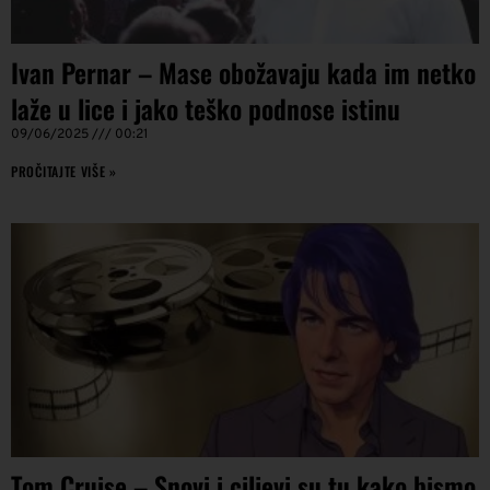
Ivan Pernar – Mase obožavaju kada im netko
laže u lice i jako teško podnose istinu
09/06/2025
00:21
PROČITAJTE VIŠE »
Tom Cruise – Snovi i ciljevi su tu kako bismo