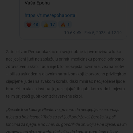
Zato je Ivan Pernar ukazao na svojedobne izjave novinara kako
necijepljeni ljudi ne zaslužuju primiti medicinsku pomoć, odnosno
zdravstvenu skrb. Tada nije bilo prosvjeda novinara, već naprotiv
– bili su usklađeni s glavnim narativom koji je otvoreno privilegirao
cijepljene ljude i na svakom koraku diskriminirao necijepljene ljude,
braneći im ulaz u institucije, ucjenjujući ih gubitkom radnih mjesta
te im prijeteći gubitkom zdravstvene skrbi.
„Sjećate li se kada je Plenković govorio da necijepljeni zauzimaju
mjesta u bolnicama? Tada su svi ljudi podržavali Beroša i lupali
loncima za njega, a novinari su govorili da oni koji se ne cijepe, da im
zdravstvenu skrb ne treba dati, ali sada kada je preminuo njihov