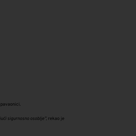
spavaonici.
jući sigurnosno osoblje”,
rekao je