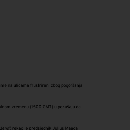
 gume na ulicama frustrirani zbog pogoršanja
 lokalnom vremenu (1500 GMT) u pokušaju da
ženo”,
rekao je predsjednik Julius Maada