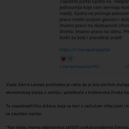
Vlada Sierra Leonea prethodno je rekla da je bilo smrtnih slučajev
ekonomskog stanja u zemlju i poteškoća s troškovima života koji
Ta zapadnoafrička država, koja se bori s rastućom inflacijom i k
se zaustavi nasilje.
“Kao vlada, imamo odgovornost zaštititi svakog građanina Sierra Le