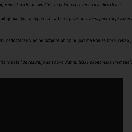
igurnosni sektor je ovlašten za potpunu provedbu ove direktive.”
uđuje nasilje i u objavi na Twitteru pozvao
“sve na poštivanje zakona 
čeni nedostatak vladine potpore običnim ljudima koji se bore, rekao
de kako pate i da razumiju da su ovo uistinu teška ekonomska vremena”,