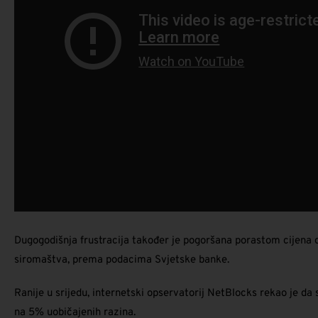
Dugogodišnja frustracija također je pogoršana porastom cijena o
siromaštva, prema podacima Svjetske banke.
Ranije u srijedu, internetski opservatorij NetBlocks rekao je 
na 5% uobičajenih razina.