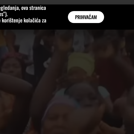
gledanja, ova stranica
MNE
KATEGORIJE
INTERVJUI
AKTUALNO
GLOBAL
s").
PRIHVAĆAM
 korištenje kolačića za