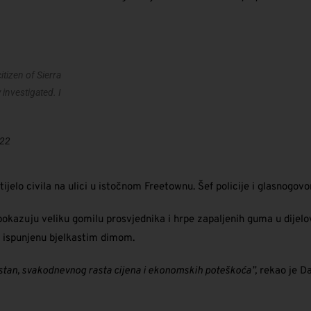
itizen of Sierra
investigated. I
022
 tijelo civila na ulici u istočnom Freetownu. Šef policije i glasnogov
kazuju veliku gomilu prosvjednika i hrpe zapaljenih guma u dijel
 ispunjenu bjelkastim dimom.
estan, svakodnevnog rasta cijena i ekonomskih poteškoća”,
rekao je Da