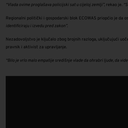
“Vlada ovime proglašava policijski sat u cijeloj zemlji”,
rekao je.
“S
Regionalni politički i gospodarski blok ECOWAS priopćio je da os
identificiraju i izvedu pred zakon”.
Nezadovoljstvo je ključalo zbog brojnih razloga, uključujući uo
pravnik i aktivist za upravljanje.
“Bilo je vrlo malo empatije središnje vlade da ohrabri ljude, da vi