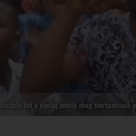
licijski sat u cijeloj zemlji zbog smrtonosnih 