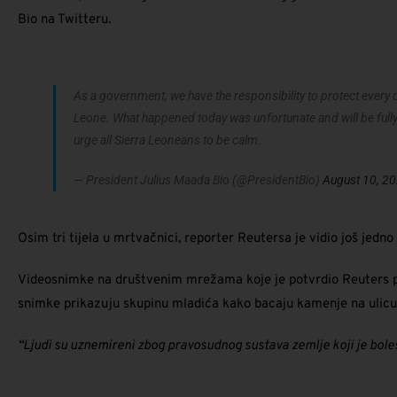
Bio na Twitteru.
As a government, we have the responsibility to protect every c
Leone. What happened today was unfortunate and will be fully 
urge all Sierra Leoneans to be calm.
— President Julius Maada Bio (@PresidentBio)
August 10, 2
Osim tri tijela u mrtvačnici, reporter Reutersa je vidio još jedno
Videosnimke na društvenim mrežama koje je potvrdio Reuters po
snimke prikazuju skupinu mladića kako bacaju kamenje na ulicu
“Ljudi su uznemireni zbog pravosudnog sustava zemlje koji je bol