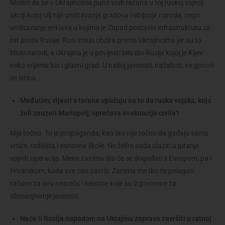
Mislim da se o Ukrajincima puno vodi računa u toj ruskoj vojnoj
akciji kojoj cilj nije uništavanje gradova i ubijanje naroda, nego
uništavanje enklava u kojima je Zapad postavio infrastrukturu za
rat protiv Rusije. Rusi imaju obzira prema Ukrajincima jer su to
bliski narodi, a Ukrajina je u povijesti bila dio Rusije kojoj je Kijev
neko vrijeme bio i glavni grad. U našoj javnosti, nažalost, ne govori
se istina.
Međutim, vijesti s terena upućuju na to da ruska vojska, koja
želi zauzeti Mariupolj, sprečava evakuaciju civila?
Nije točno. To je propaganda, kao što nije točno da gađaju samo
vrtiće, rodilišta i osnovne škole. Ne želim sada ulaziti u pitanje
vojnih operacija. Mene zanima što će se događati s Europom, pa i
Hrvatskom, kada sve ovo završi. Zanima me tko će polagati
račune za ovu nesreću i neistine koje su izgovorene za
obmanjivanje javnosti.
Neće li Rusija napadom na Ukrajinu zapravo završiti u ratnoj