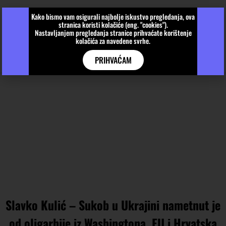
Kako bismo vam osigurali najbolje iskustvo pregledanja, ova
stranica koristi kolačiće (eng. "cookies").
Nastavljanjem pregledanja stranice prihvaćate korištenje
kolačića za navedene svrhe.
PRIHVAĆAM
Slavko Kulić – Sukob u Ukrajini nametnut je
od oligarhije iz Washingtona, EU i Hrvatska