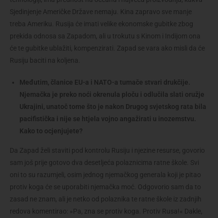
Sjedinjenje Američke Države nemaju. Kina zapravo sve manje
treba Ameriku. Rusija će imati velike ekonomske gubitke zbog
prekida odnosa sa Zapadom, ali u trokutu s Kinom i Indijom ona
će te gubitke ublažiti, kompenzirati. Zapad se vara ako misli da će
Rusiju baciti na koljena.
Međutim, članice EU-a i NATO-a tumače stvari drukčije.
Njemačka je preko noći okrenula ploču i odlučila slati oružje
Ukrajini, unatoč tome što je nakon Drugog svjetskog rata bila
pacifistička i nije se htjela vojno angažirati u inozemstvu.
Kako to ocjenjujete?
Da Zapad želi staviti pod kontrolu Rusiju i njezine resurse, govorio
sam još prije gotovo dva desetljeća polaznicima ratne škole. Svi
oni to su razumjeli, osim jednog njemačkog generala koji je pitao
protiv koga će se uporabiti njemačka moć. Odgovorio sam da to
zasad ne znam, ali je netko od polaznika te ratne škole iz zadnjih
redova komentirao: »Pa, zna se protiv koga. Protiv Rusa!« Dakle,