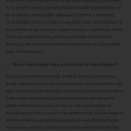
izazvana« pokrenula agresiju na Ukrajinu, onda ga ja pitam kako
to da je NATO svojim raketama došao na ruske granice i kako to
da se dosad o tome šutjelo, uključujući i kod nas u Hrvatskoj.
To su ozbiljne stvari i oni koji to ovog časa budu razumjeli imat će
mogućnost da opstanu kao subjekti kulture. U suprotnom, nestat
ćemo kao subjekt kulture, jer ćemo sami sebe devalvirati ne
shvaćajući da su nam ove okolnosti nametnute, ne iz Bruxellesa,
nego iz Washingtona.
Tko će imati najviše štete, a tko koristi od rata u Ukrajini?
To je zapravo središnje pitanje. Ovdje se želi ići na uništavanje
Rusije i njezino pretvaranje u drugorazrednu ili trećerazrednu silu,
kako bi se lakše izveo obračun s Kinom kao prvorazrednom silom.
Vođe velikih naroda nisu planetarno zreli kada jedni drugima
prijete nuklearnim oružjem, jer nas to vodi u samouništenje.
Narodi Europe imat će u ovom ratu goleme štete, osobito kada se
klasična struktura europskog gospodarstva uruši zbog manjka
energenata, sirovina i metala koji u velikoj mjeri dolaze iz Rusije.