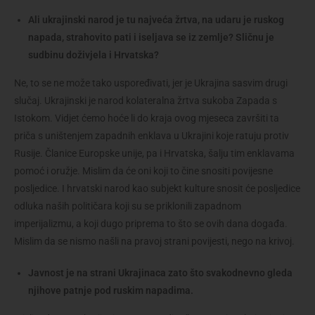
Ali ukrajinski narod je tu najveća žrtva, na udaru je ruskog
napada, strahovito pati i iseljava se iz zemlje? Sličnu je
sudbinu doživjela i Hrvatska?
Ne, to se ne može tako uspoređivati, jer je Ukrajina sasvim drugi
slučaj. Ukrajinski je narod kolateralna žrtva sukoba Zapada s
Istokom. Vidjet ćemo hoće li do kraja ovog mjeseca završiti ta
priča s uništenjem zapadnih enklava u Ukrajini koje ratuju protiv
Rusije. Članice Europske unije, pa i Hrvatska, šalju tim enklavama
pomoć i oružje. Mislim da će oni koji to čine snositi povijesne
posljedice. I hrvatski narod kao subjekt kulture snosit će posljedice
odluka naših političara koji su se priklonili zapadnom
imperijalizmu, a koji dugo priprema to što se ovih dana događa.
Mislim da se nismo našli na pravoj strani povijesti, nego na krivoj.
Javnost je na strani Ukrajinaca zato što svakodnevno gleda
njihove patnje pod ruskim napadima.