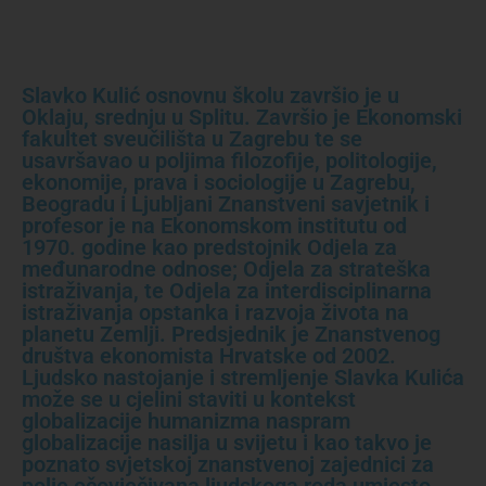
Slavko Kulić osnovnu školu završio je u
Oklaju, srednju u Splitu. Završio je Ekonomski
fakultet sveučilišta u Zagrebu te se
usavršavao u poljima filozofije, politologije,
ekonomije, prava i sociologije u Zagrebu,
Beogradu i Ljubljani Znanstveni savjetnik i
profesor je na Ekonomskom institutu od
1970. godine kao predstojnik Odjela za
međunarodne odnose; Odjela za strateška
istraživanja, te Odjela za interdisciplinarna
istraživanja opstanka i razvoja života na
planetu Zemlji. Predsjednik je Znanstvenog
društva ekonomista Hrvatske od 2002.
Ljudsko nastojanje i stremljenje Slavka Kulića
može se u cjelini staviti u kontekst
globalizacije humanizma naspram
globalizacije nasilja u svijetu i kao takvo je
poznato svjetskoj znanstvenoj zajednici za
polje očovječivana ljudskoga roda umjesto