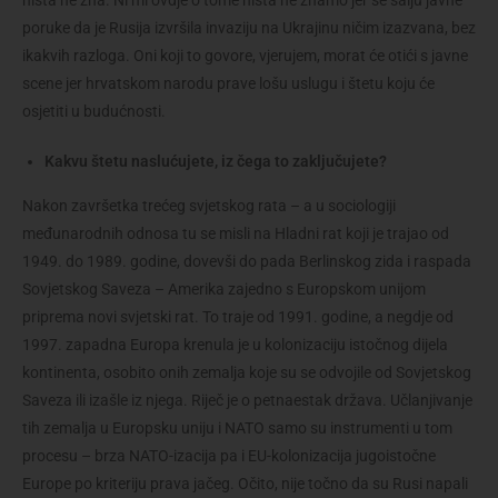
poruke da je Rusija izvršila invaziju na Ukrajinu ničim izazvana, bez
ikakvih razloga. Oni koji to govore, vjerujem, morat će otići s javne
scene jer hrvatskom narodu prave lošu uslugu i štetu koju će
osjetiti u budućnosti.
Kakvu štetu naslućujete, iz čega to zaključujete?
Nakon završetka trećeg svjetskog rata – a u sociologiji
međunarodnih odnosa tu se misli na Hladni rat koji je trajao od
1949. do 1989. godine, dovevši do pada Berlinskog zida i raspada
Sovjetskog Saveza – Amerika zajedno s Europskom unijom
priprema novi svjetski rat. To traje od 1991. godine, a negdje od
1997. zapadna Europa krenula je u kolonizaciju istočnog dijela
kontinenta, osobito onih zemalja koje su se odvojile od Sovjetskog
Saveza ili izašle iz njega. Riječ je o petnaestak država. Učlanjivanje
tih zemalja u Europsku uniju i NATO samo su instrumenti u tom
procesu – brza NATO-izacija pa i EU-kolonizacija jugoistočne
Europe po kriteriju prava jačeg. Očito, nije točno da su Rusi napali