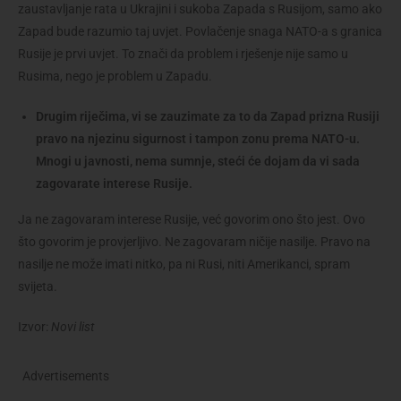
zaustavljanje rata u Ukrajini i sukoba Zapada s Rusijom, samo ako
Zapad bude razumio taj uvjet. Povlačenje snaga NATO-a s granica
Rusije je prvi uvjet. To znači da problem i rješenje nije samo u
Rusima, nego je problem u Zapadu.
Drugim riječima, vi se zauzimate za to da Zapad prizna Rusiji
pravo na njezinu sigurnost i tampon zonu prema NATO-u.
Mnogi u javnosti, nema sumnje, steći će dojam da vi sada
zagovarate interese Rusije.
Ja ne zagovaram interese Rusije, već govorim ono što jest. Ovo
što govorim je provjerljivo. Ne zagovaram ničije nasilje. Pravo na
nasilje ne može imati nitko, pa ni Rusi, niti Amerikanci, spram
svijeta.
Izvor:
Novi list
Advertisements