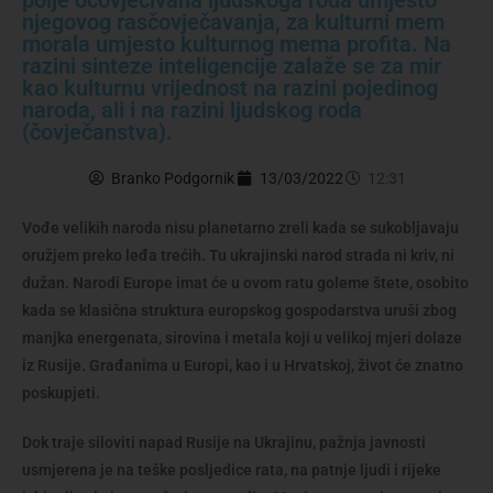
njegovog rasčovječavanja, za kulturni mem
morala umjesto kulturnog mema profita. Na
razini sinteze inteligencije zalaže se za mir
kao kulturnu vrijednost na razini pojedinog
naroda, ali i na razini ljudskog roda
(čovječanstva).
Branko Podgornik
13/03/2022
12:31
Vođe velikih naroda nisu planetarno zreli kada se sukobljavaju
oružjem preko leđa trećih. Tu ukrajinski narod strada ni kriv, ni
dužan. Narodi Europe imat će u ovom ratu goleme štete, osobito
kada se klasična struktura europskog gospodarstva uruši zbog
manjka energenata, sirovina i metala koji u velikoj mjeri dolaze
iz Rusije. Građanima u Europi, kao i u Hrvatskoj, život će znatno
poskupjeti.
Dok traje siloviti napad Rusije na Ukrajinu, pažnja javnosti
usmjerena je na teške posljedice rata, na patnje ljudi i rijeke