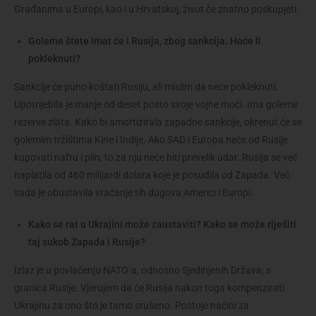
Građanima u Europi, kao i u Hrvatskoj, život će znatno poskupjeti.
Goleme štete imat će i Rusija, zbog sankcija. Hoće li
pokleknuti?
Sankcije će puno koštati Rusiju, ali mislim da neće pokleknuti.
Upotrijebila je manje od deset posto svoje vojne moći. Ima goleme
rezerve zlata. Kako bi amortizirala zapadne sankcije, okrenut će se
golemim tržištima Kine i Indije. Ako SAD i Europa neće od Rusije
kupovati naftu i plin, to za nju neće biti prevelik udar. Rusija se već
naplatila od 460 milijardi dolara koje je posudila od Zapada. Već
sada je obustavila vraćanje tih dugova Americi i Europi.
Kako se rat u Ukrajini može zaustaviti? Kako se može riješiti
taj sukob Zapada i Rusije?
Izlaz je u povlačenju NATO-a, odnosno Sjedinjenih Država, s
granica Rusije. Vjerujem da će Rusija nakon toga kompenzirati
Ukrajinu za ono što je tamo srušeno. Postoje načini za