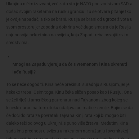
Ukrajinu ničim izazvani, već zato što je NATO pod vodstvom SAD-a
došao svojim raketama na rusku granicu. Tu se otvara pitanje tko
je ovdje napadač, a tko se brani. Rusija se brani od ugroze života u
svom prostoru jer zapadna doktrina već dugo smatra da je Rusija
najunosnija nekretnina na svijetu, koju Zapad treba osvojiti svim
sredstvima.
Mnogi na Zapadu vjeruju da će s vremenom i Kina okrenuti
leđa Rusiji?
To se neće dogoditi. Kina neće prekinuti suradnju s Rusijom, jer je
itekako treba. Osim toga, Kinu čeka sličan posao kao i Rusiju. Ona
se želi riješiti američkog patronata nad Tajvanom, zbog kojeg se
kineski narod na tom otoku udaljava od matice zemlje. Bojim se da
će doći do rata za povratak Tajvana Kini, rata koji bi mogao biti
daleko teži od ovog u Ukrajini, s puno više žrtava. Međutim, Kina
sada ima prednost u svijetu u raketnom naoružanju i svemirskoj
tehnologiji, ima prednost na oceanu i najveću proizvodnju, kakvu