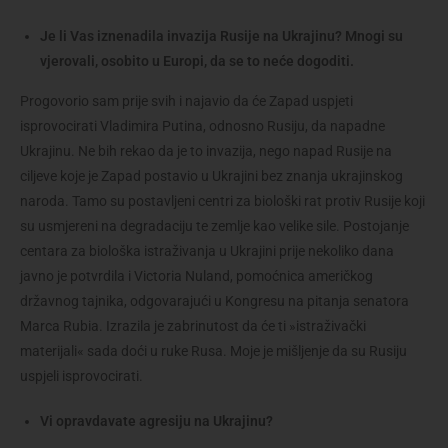
Je li Vas iznenadila invazija Rusije na Ukrajinu? Mnogi su
vjerovali, osobito u Europi, da se to neće dogoditi.
Progovorio sam prije svih i najavio da će Zapad uspjeti
isprovocirati Vladimira Putina, odnosno Rusiju, da napadne
Ukrajinu. Ne bih rekao da je to invazija, nego napad Rusije na
ciljeve koje je Zapad postavio u Ukrajini bez znanja ukrajinskog
naroda. Tamo su postavljeni centri za biološki rat protiv Rusije koji
su usmjereni na degradaciju te zemlje kao velike sile. Postojanje
centara za biološka istraživanja u Ukrajini prije nekoliko dana
javno je potvrdila i Victoria Nuland, pomoćnica američkog
državnog tajnika, odgovarajući u Kongresu na pitanja senatora
Marca Rubia. Izrazila je zabrinutost da će ti »istraživački
materijali« sada doći u ruke Rusa. Moje je mišljenje da su Rusiju
uspjeli isprovocirati.
Vi opravdavate agresiju na Ukrajinu?