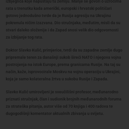
izbjeglica koje napuštaju tu zemlju. Manje se govori o uzrocima
rata u trenutku kada američki, europski i hrvatski političari
gotovo jednodušno tvrde da je Rusija agresiju na Ukrajinu
pokrenula ničim izazvana. Dio stručnjaka, međutim, misli da su
stvari daleko složenije i da Zapad snosi velik dio odgovornosti
za izbijanje tog rata.
Doktor Slavko Kulić, primjerice, tvrdi da su zapadne zemlje dugo
pripremale teren za današnji sukob šireći NATO i njegova vojna
postrojenja na istok Europe, prema granicama Rusije. Na taj su
način, kaže, isprovocirale Moskvu na vojnu operaciju u Ukrajini,
koja je samo kolateralna žrtva u sukobu Rusije i Zapada.
Slavko Kulić umirovljeni je sveučilišni profesor, međunarodno
priznati stručnjak, član i sudionik brojnih međunarodnih foruma
za strateška pitanja, autor više od 70 knjiga i 400 radova te
dugogodišnji komentator aktualnih zbivanja u svijetu.