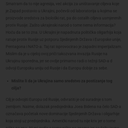
Smatram da to nije agresija, već akcija za uništavanje ciljeva koje
je Zapad postavio u Ukrajini, počevši od laboratorija u kojima se
proizvode sredstva za biološki rat, pa do ostalih ciljeva usmjerenih
protiv Rusije. Zašto ukrajinski narod o tome nema informacija?
Hoću da se to zna. U Ukrajini je napadnuta politička oligarhija koja
ratuje protiv Rusije uz potporu Sjedinjenih Država i Europske unije,
Pentagona i NATO-a. Taj rat isprovocirao je zapadni imperijalizam.
Mislim da je u cijeloj ovoj priči takozvana invazija Rusije na
Ukrajinu sporedna, jer se ovdje primarno radi o težnji SAD-a d
odvoji Europsku uniju od Rusije i da Europu dobije za sebe.
Mislite li da je Ukrajina samo sredstvo za postizanje tog
cilja?
Cilj je odvojiti Europu od Rusije, odvratiti je od suradnje s tom
zemljom. Naime, dolazak predsjednika Joea Bidena na čelo SAD-a
označava početak nove dominacije Sjedinjenih Država i oligarhije
koja stoji uz predsjednika. Američki narod tu nije kriv jer o tome
ništa ne zna. Ni mi ovdje o tome ništa ne znamo jer se šalju javne