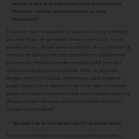
močvari iz koje će se teško izvući, poput Amerikanaca u
Vijetnamu i ostalim zemljama u kojima su vojno
intervenirali?
To su priče. Opet me upućujete na raspravu o toj vojnoj dimenziji.
Zna se da Rusija nije upotrijebila ni deset posto oružja. Ima ga
dovoljno da sve u Ukrajini sravni sa zemljom, ali to joj očito nije cilj.
Oni koji tvrde da Rusi hoće pobiti stanovništvo u gradovima,ne
govore istinu. Pročitao sam neke materijale ruskih generala i
njihove koncepcije rata protiv Zapada. Dakle, ne rata protiv
Ukrajine, nego protiv Zapada. Nemojte ovaj sukob svoditi na
Rusiju i Ukrajinu, jer to doktrinarno nije točno. Riječ je o ruskom
sukobu sa Zapadom u kojem Rusi žele uništiti zapadne enklave u
Ukrajini, od kojih neke ratuju pod neonacističkom zastavom i
nemaju veze s Ukrajinom.
Vjerujete li da će rat u Ukrajini završiti za mjesec dana?
To ne znam, ali vjerujem da će se ubrzo znati tko je u svijetu u