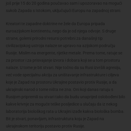
još prije 15 do 20 godina poučavao sam i upozoravao na mogući
sukob Zapada s Istokom, uključujući Europu na zapadnoj strani.
Kreatori te zapadne doktrine ne žele da Europa pripada
euroazijskom kontinentu, nego da je od njega odvoje. S druge
strane, golemi prirodni resursi potrebni za današnji tip
civilizacijskog ustroja nalaze se upravo na azijskom području
Rusije. Mislim na energente, rijetke metale. Prema tome, ratuje se
za prostor i za prisvajanje izvora i dobara koji se u tom prostoru
nalaze. U tome je bit stvari. Nije točno da su Rusi izvršili agresiju,
već vode specijalnu akciju za uništavanje infrastrukture i ciljeva
koje je Zapad na prostoru Ukrajine postavio protiv Rusije, a da
ukrajinski narod o tome ništa ne zna. Oni koji danas ratuju s
Rusijom pripremili su stvari tako da budu unaprijed oslobođeni bilo
kakve krivnje za moguće teške posljedice u slučaju da iz nekog
laboratorija biološkog rata u Ukrajini izađe kakva biološka bomba.
Bit je stvari, ponavljam, infrastruktura koju je Zapad na
ukrajinskom teritoriju postavio protiv Rusije.